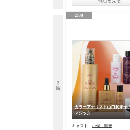
番組を見る
2:00
2
時
カラーアナリスト山口眞未子
マジック
キャスト：
小俣 明奈