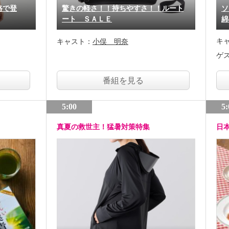
格で登
驚きの軽さ！！持ちやすさ！！ルート
ソ
ート ＳＡＬＥ
綿
キ
キャスト：
小俣 明奈
ゲ
番組を見る
5:00
5:
真夏の救世主！猛暑対策特集
日