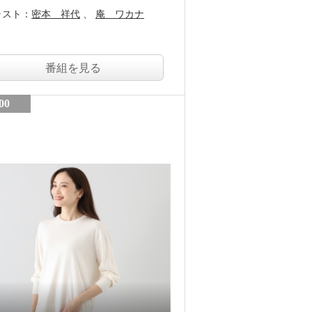
ャスト：
密本 祥代
庵 ワカナ
番組を見る
00