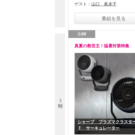
ゲスト：
山口 眞未子
番組を見る
3:00
真夏の救世主！猛暑対策特集
3
時
シャープ プラズマクラスタ
Ｔ サーキュレーター