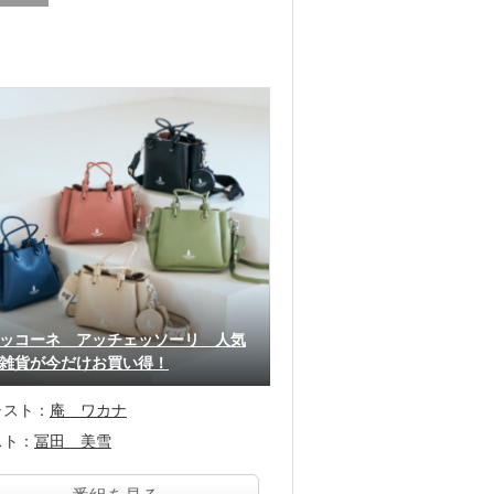
ッコーネ アッチェッソーリ 人気
雑貨が今だけお買い得！
ャスト：
庵 ワカナ
スト：
冨田 美雪