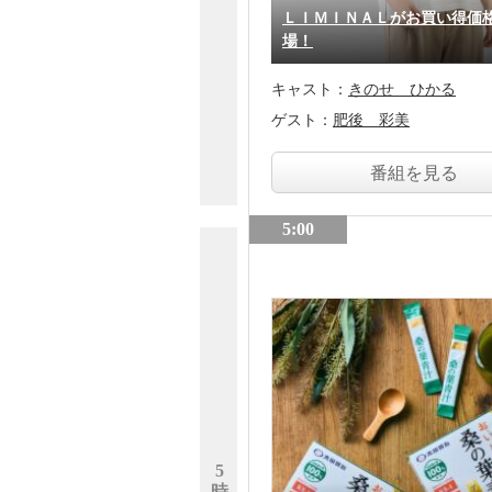
ＬＩＭＩＮＡＬがお買い得価
場！
キャスト：
きのせ ひかる
ゲスト：
肥後 彩美
番組を見る
5:00
5
時