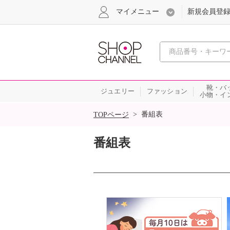
マイメニュー
新規会員登
心おどる
靴・バ
ジュエリー
ファッション
小物・イ
SALE
>
番組表
TOPページ
番組表