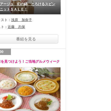
アージュ 幻の綿 とろけるスビン
ニットＳＡＬＥ！
ャスト：
浅原 加奈子
スト：
近藤 志保
番組を見る
00
本を見つけよう！ご当地グルメウィーク