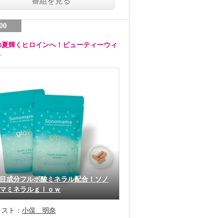
番組を見る
00
の夏輝くヒロインへ！ビューティーウィ
ク
目成分フルボ酸ミネラル配合！ソノ
マミネラルｇｌｏｗ
ャスト：
小俣 明奈