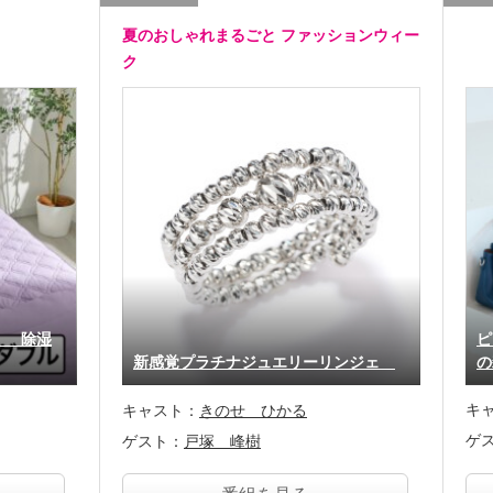
夏のおしゃれまるごと ファッションウィー
ク
！ 除湿
ピ
新感覚プラチナジュエリーリンジェ
の
キ
キャスト：
きのせ ひかる
ゲ
ゲスト：
戸塚 峰樹