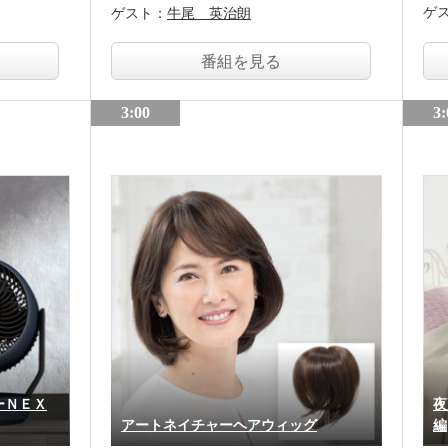
ゲ
ゲスト：
牛尾 英治朗
番組を見る
3:00
3:
ーＮＥＸ
夜
アートネイチャーヘアウィッグ
編