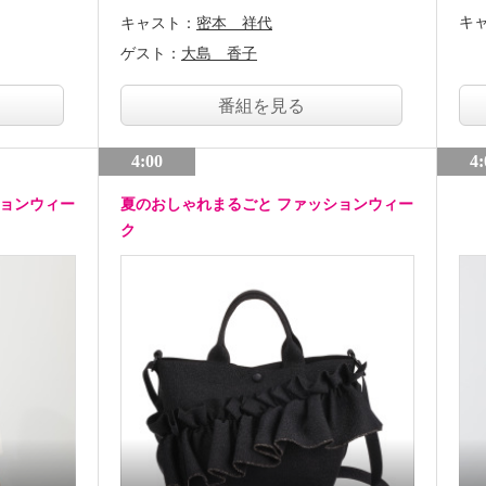
キ
キャスト：
密本 祥代
ゲスト：
大島 香子
番組を見る
4:00
4:
ションウィー
夏のおしゃれまるごと ファッションウィー
ク