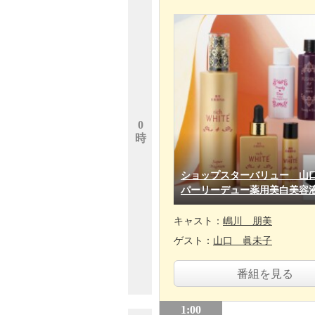
0
時
ショップスターバリュー 山
パーリーデュー薬用美白美容
キャスト：
嶋川 朋美
ゲスト：
山口 眞未子
番組を見る
1:00