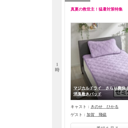
真夏の救世主！猛暑対策特集
1
時
マジカルドライ さらり爽快
消臭敷きパッド
キャスト：
きのせ ひかる
ゲスト：
加賀 飛硫