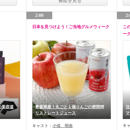
番組を見る
2:00
2:
日本を見つけよう！ご当地グルメウィーク
こ
ー
の美容道
青森県産！丸ごと１個りんごの密閉搾
注
りストレートジュース
マ
キ
キャスト：
小俣 明奈