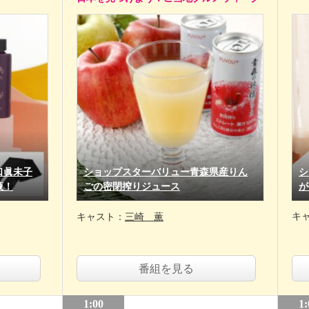
口眞未子
ショップスターバリュー青森県産りん
シ
液！
ごの密閉搾りジュース
が
キ
キャスト：
三崎 薫
番組を見る
1:00
1: