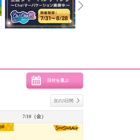
Next
次の3日間
7/10（金）
00