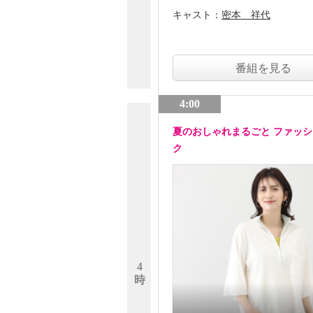
キャスト：
密本 祥代
番組を見る
4:00
夏のおしゃれまるごと ファッ
ク
4
時