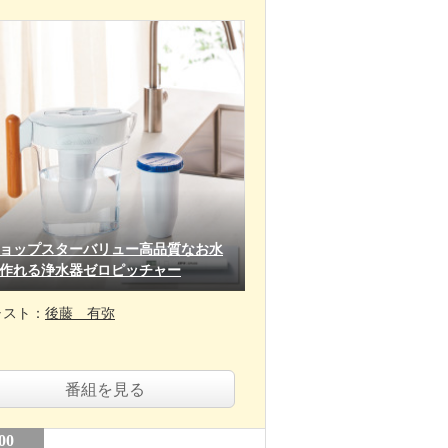
ョップスターバリュー高品質なお水
作れる浄水器ゼロピッチャー
ャスト：
後藤 有弥
番組を見る
00