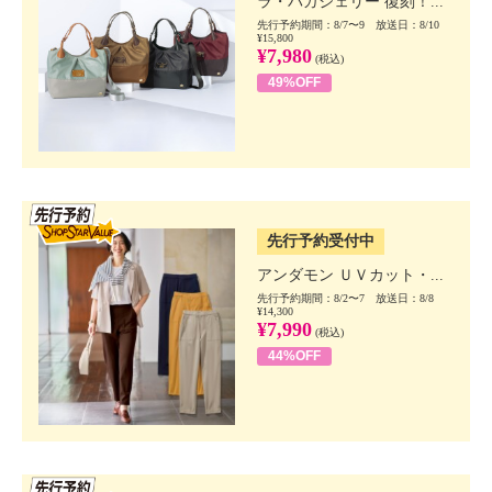
ラ・バガジェリー 復刻！...
先行予約期間：8/7〜9 放送日：8/10
¥15,800
¥7,980
(税込)
49%OFF
SSV先行
先行予約受付中
アンダモン ＵＶカット・...
先行予約期間：8/2〜7 放送日：8/8
¥14,300
¥7,990
(税込)
44%OFF
SSV先行