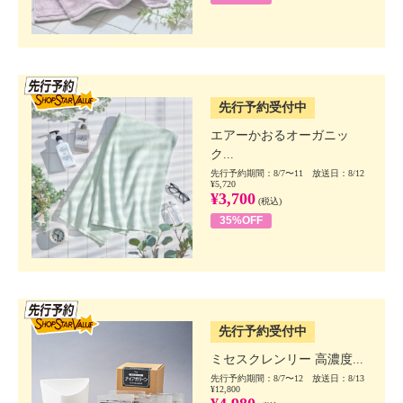
SSV先行
先行予約受付中
エアーかおるオーガニッ
ク...
先行予約期間：8/7〜11 放送日：8/12
¥5,720
¥3,700
(税込)
35%OFF
SSV先行
先行予約受付中
ミセスクレンリー 高濃度...
先行予約期間：8/7〜12 放送日：8/13
¥12,800