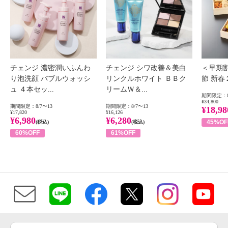
チェンジ 濃密潤いふんわ
チェンジ シワ改善＆美白
＜早期
り泡洗顔 バブルウォッシ
リンクルホワイト ＢＢク
節 新
ュ ４本セッ...
リームＷ＆...
期間限定：8
¥34,800
期間限定：8/7〜13
期間限定：8/7〜13
¥18,98
¥17,820
¥16,126
¥6,980
¥6,280
45%OF
(税込)
(税込)
60%OFF
61%OFF