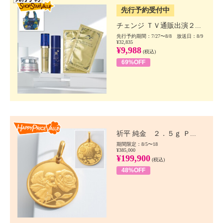
先行予約受付中
チェンジ ＴＶ通販出演２...
先行予約期間：7/27〜8/8 放送日：8/9
¥32,835
¥9,988
(税込)
69%OFF
Happy Price value
祈平 純金 ２．５ｇ Ｐ...
期間限定：8/5〜18
¥385,000
¥199,900
(税込)
48%OFF