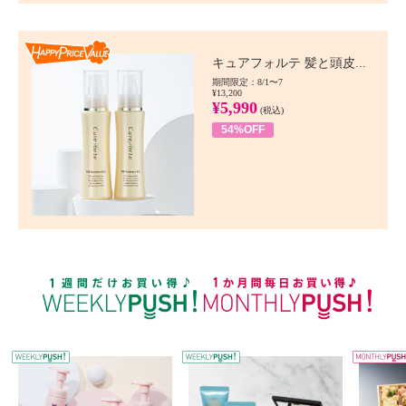
Happy Price value
キュアフォルテ 髪と頭皮...
期間限定：8/1〜7
¥13,200
¥5,990
(税込)
54%OFF
WEEKLY PUSH
W