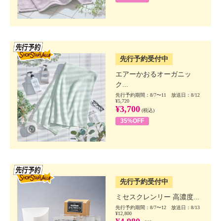
SSV先行
先行予約受付中
エアーかおるオーガニッ
ク...
先行予約期間：8/7〜11 放送日：8/12
¥5,720
¥3,700
(税込)
35%OFF
SSV先行
先行予約受付中
ミセスクレンリー 高濃度...
先行予約期間：8/7〜12 放送日：8/13
¥12,800