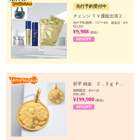
先行予約受付中
チェンジ ＴＶ通販出演２...
先行予約期間：7/27〜8/8 放送日：8/9
¥32,835
¥9,988
(税込)
69%OFF
Happy Price value
祈平 純金 ２．５ｇ Ｐ...
期間限定：8/5〜18
¥385,000
¥199,900
(税込)
48%OFF