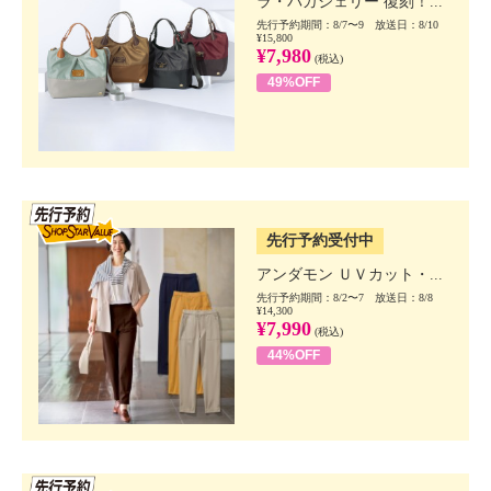
ラ・バガジェリー 復刻！...
先行予約期間：8/7〜9 放送日：8/10
¥15,800
¥7,980
(税込)
49%OFF
SSV先行
先行予約受付中
アンダモン ＵＶカット・...
先行予約期間：8/2〜7 放送日：8/8
¥14,300
¥7,990
(税込)
44%OFF
SSV先行