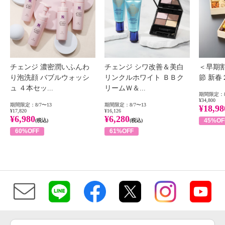
チェンジ 濃密潤いふんわ
チェンジ シワ改善＆美白
＜早期
り泡洗顔 バブルウォッシ
リンクルホワイト ＢＢク
節 新
ュ ４本セッ...
リームＷ＆...
期間限定：8
¥34,800
期間限定：8/7〜13
期間限定：8/7〜13
¥18,98
¥17,820
¥16,126
¥6,980
¥6,280
45%OF
(税込)
(税込)
60%OFF
61%OFF