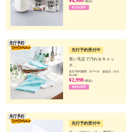
¥4,980
(税込)
61%OFF
SSV先行
先行予約受付中
長い毛足で汚れをキャッ
チ...
先行予約期間：8/7〜10 放送日：8/11
¥5,940
¥2,998
(税込)
49%OFF
SSV先行
先行予約受付中