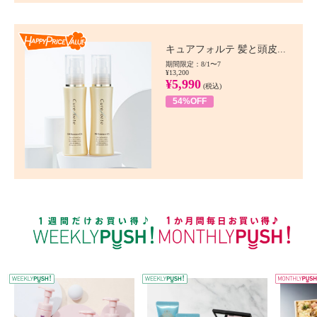
Happy Price value
キュアフォルテ 髪と頭皮...
期間限定：8/1〜7
¥13,200
¥5,990
(税込)
54%OFF
WEEKLY PUSH
W