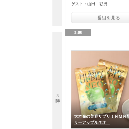
ゲスト：
山田 彰男
番組を見る
3:00
3
時
大本命の美容サプリ！ＮＭＮ
リーアップルネオ」