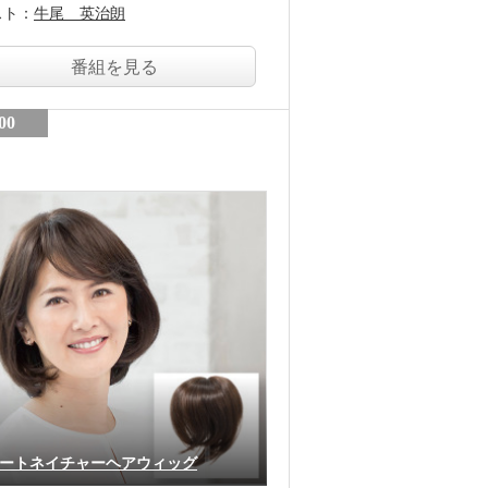
スト：
牛尾 英治朗
番組を見る
00
ートネイチャーヘアウィッグ