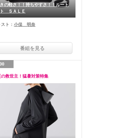
きの軽さ！！持ちやすさ！！ルート
ト ＳＡＬＥ
ャスト：
小俣 明奈
番組を見る
00
夏の救世主！猛暑対策特集