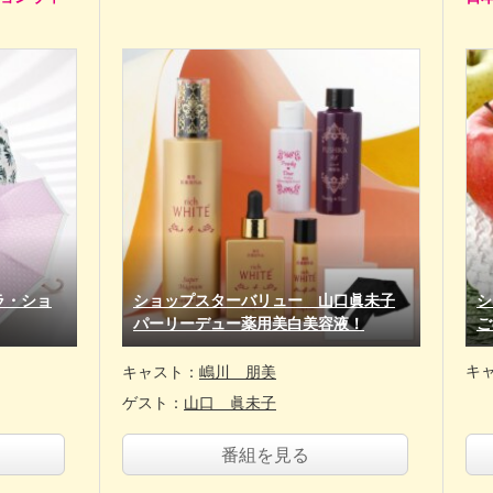
ラ・ショ
ショップスターバリュー 山口眞未子
シ
パーリーデュー薬用美白美容液！
ご
キ
キャスト：
嶋川 朋美
ゲスト：
山口 眞未子
番組を見る