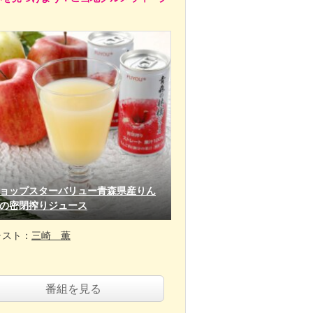
ョップスターバリュー青森県産りん
の密閉搾りジュース
ャスト：
三崎 薫
番組を見る