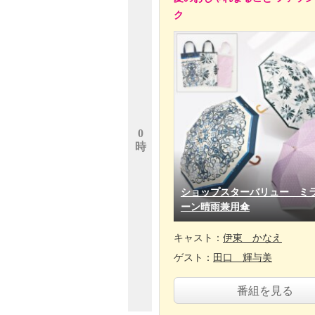
ク
0
時
ショップスターバリュー ミ
ーン晴雨兼用傘
キャスト：
伊東 かなえ
ゲスト：
田口 輝与美
番組を見る