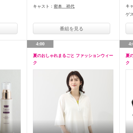
キ
キャスト：
密本 祥代
ゲ
番組を見る
4:00
4:
夏のおしゃれまるごと ファッションウィー
夏
ク
ク