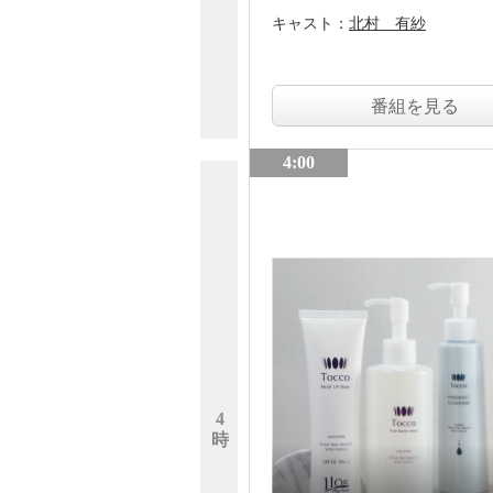
キャスト：
北村 有紗
番組を見る
4:00
4
時