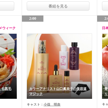
番組を見る
2:00
2:
メウィーク
日
くる黒毛
カラーアナリスト山口眞未子の美容道
青
マジック
り
キ
キャスト：
小俣 明奈