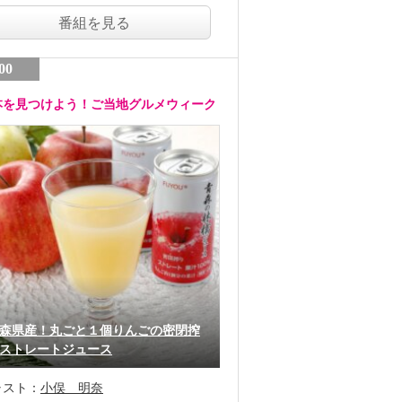
番組を見る
00
本を見つけよう！ご当地グルメウィーク
森県産！丸ごと１個りんごの密閉搾
ストレートジュース
ャスト：
小俣 明奈