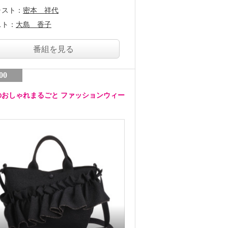
ャスト：
密本 祥代
スト：
大島 香子
番組を見る
00
のおしゃれまるごと ファッションウィー