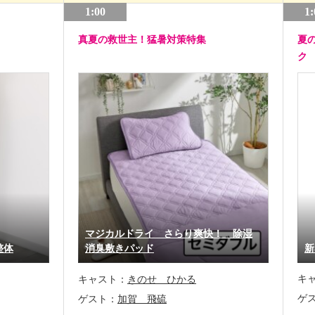
1:00
1:
真夏の救世主！猛暑対策特集
夏
ク
マジカルドライ さらり爽快！ 除湿
整体
消臭敷きパッド
新
キ
キャスト：
きのせ ひかる
ゲ
ゲスト：
加賀 飛硫