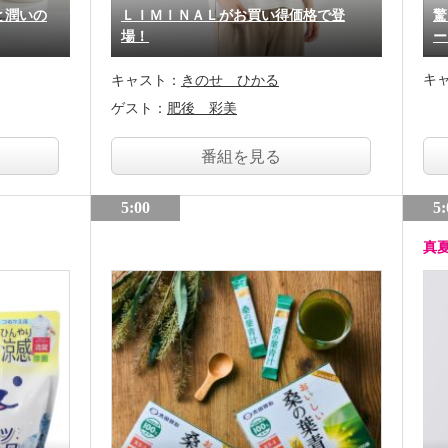
と潤いの
ＬＩＭＩＮＡＬがお買い得価格で登
驚
場！
ー
キ
キャスト：
きのせ ひかる
ゲスト：
肥後 彩美
番組を見る
5:00
5:
真