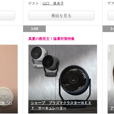
ゲ
ゲスト：
山口 眞未子
番組を見る
3:00
3:
真夏の救世主！猛暑対策特集
配合「ハ
シャープ プラズマクラスターＮＥＸ
Ｔ サーキュレーター
ア