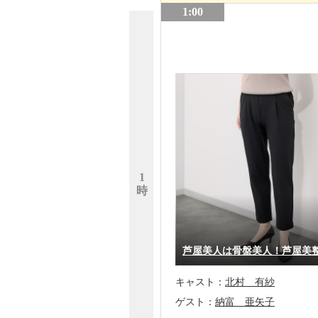
1:00
1
時
芦屋美人は骨盤美人！芦屋美
キャスト：
北村 有紗
ゲスト：
納富 亜矢子