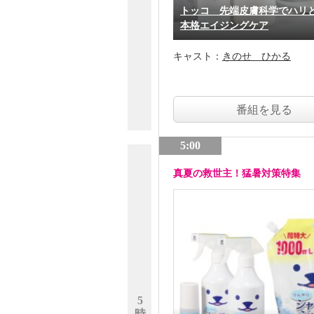
トッコ 先端皮膚科学でハリ
本格エイジングケア
キャスト：
きのせ ひかる
番組を見る
5:00
真夏の救世主！猛暑対策特集
5
時