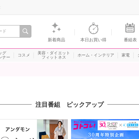
録
、瞬間を。通販・テレビショッピングのショップチャンネル
新着商品
本日お買い得
番組表
ッグ
美容・ダイエット
コスメ
ホーム・インテリア
家電
ンナー
フィットネス
注目番組 ピックアップ