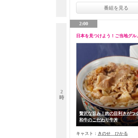
番組を見る
2:00
日本を見つけよう！ご当地グル
2
時
贅沢な旨み！肉の目利きがつ
和牛のこだわり牛丼
キャスト：
きのせ ひかる