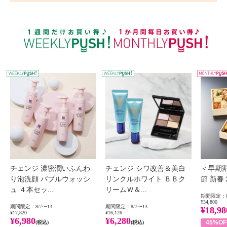
WEEKLY PUSH
W
チェンジ 濃密潤いふんわ
チェンジ シワ改善＆美白
＜早期
り泡洗顔 バブルウォッシ
リンクルホワイト ＢＢク
節 新
ュ ４本セッ...
リームＷ＆...
期間限定：8
¥34,800
期間限定：8/7〜13
期間限定：8/7〜13
¥18,98
¥17,820
¥16,126
¥6,980
¥6,280
45%OF
(税込)
(税込)