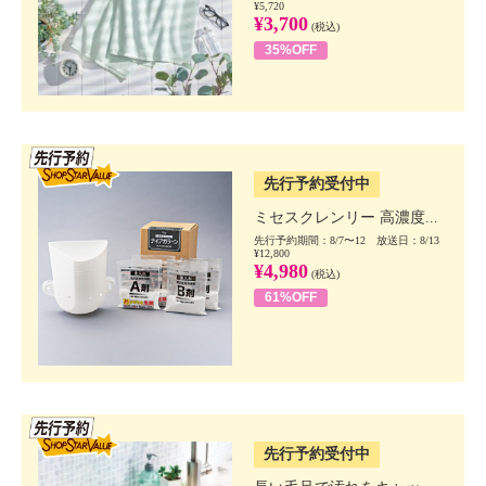
¥5,720
¥3,700
(税込)
35%OFF
SSV先行
先行予約受付中
ミセスクレンリー 高濃度...
先行予約期間：8/7〜12 放送日：8/13
¥12,800
¥4,980
(税込)
61%OFF
SSV先行
先行予約受付中