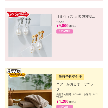
GO!GO! VALUE
オルウィズ 大珠 無核淡...
¥18,800
¥9,800
(税込)
47%OFF
SSV先行
先行予約受付中
エアーかおるオーガニッ
ク...
先行予約期間：8/7〜11 放送日：8/12
¥6,600
¥4,280
(税込)
35%OFF