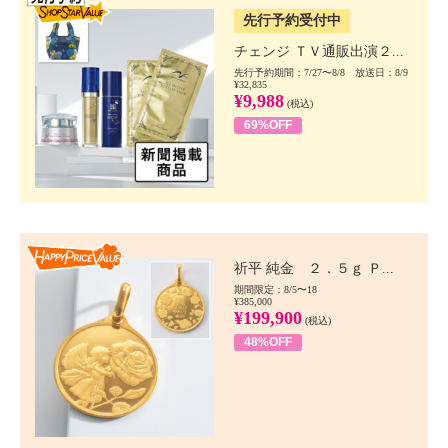
先行予約受付中
チェンジ ＴＶ通販出演２...
先行予約期間：7/27〜8/8 放送日：8/9
¥32,835
¥9,988
(税込)
69%OFF
Happy Price value
祈平 純金 ２．５ｇ Ｐ...
期間限定：8/5〜18
¥385,000
¥199,900
(税込)
48%OFF