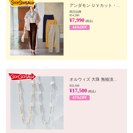
アンダモン ＵＶカット・...
明日以降
¥14,300
¥7,990
(税込)
44%OFF
GO!GO! VALUE
オルウィズ 大珠 無核淡...
¥33,500
¥17,500
(税込)
47%OFF