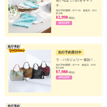
長い毛足で汚れをキャッ
チ...
先行予約期間：8/7〜10 放送日：8/11
¥5,940
¥2,998
(税込)
49%OFF
SSV先行
先行予約受付中
ラ・バガジェリー 復刻！...
先行予約期間：8/7〜9 放送日：8/10
¥15,800
¥7,980
(税込)
49%OFF
SSV先行