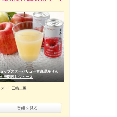
ョップスターバリュー青森県産りん
の密閉搾りジュース
ャスト：
三崎 薫
番組を見る