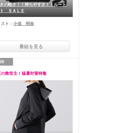
きの軽さ！！持ちやすさ！！ルート
ト ＳＡＬＥ
ャスト：
小俣 明奈
番組を見る
00
夏の救世主！猛暑対策特集