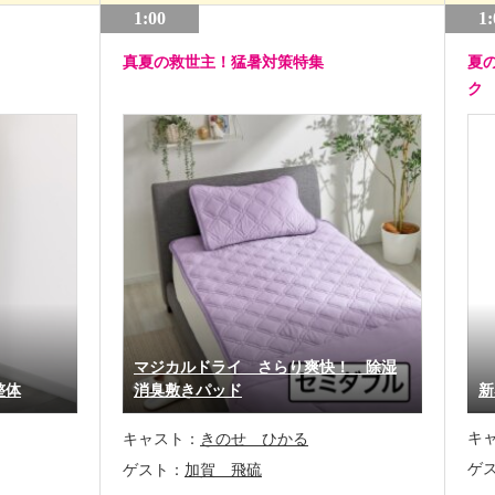
1:00
1:
真夏の救世主！猛暑対策特集
夏
ク
マジカルドライ さらり爽快！ 除湿
整体
消臭敷きパッド
新
キ
キャスト：
きのせ ひかる
ゲ
ゲスト：
加賀 飛硫