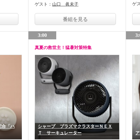
ゲ
ゲスト：
山口 眞未子
番組を見る
3:00
3:
真夏の救世主！猛暑対策特集
配合「ハ
シャープ プラズマクラスターＮＥＸ
Ｔ サーキュレーター
ア