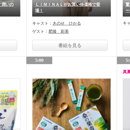
と潤いの
ＬＩＭＩＮＡＬがお買い得価格で登
驚
場！
ー
キ
キャスト：
きのせ ひかる
ゲスト：
肥後 彩美
番組を見る
5:00
5:
真