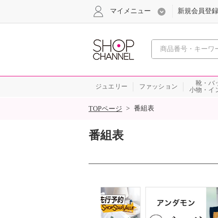
マイメニュー
新規会員登
心おどる
靴・バ
ジュエリー
ファッション
小物・イ
SALE
>
番組表
TOPページ
番組表