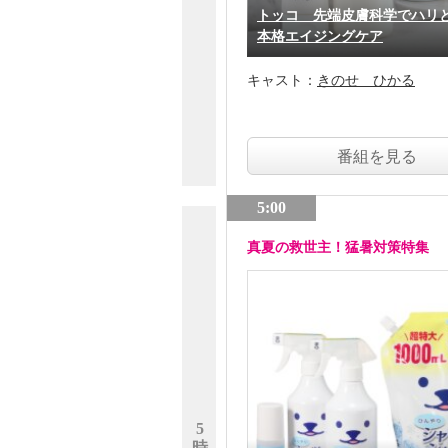
トッコ 先端皮膚科学でハリ
本格エイジングケア
キャスト：
きのせ ひかる
番組を見る
5:00
真夏の救世主！猛暑対策特集
5
時