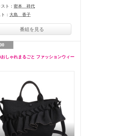
ャスト：
密本 祥代
スト：
大島 香子
番組を見る
00
のおしゃれまるごと ファッションウィー