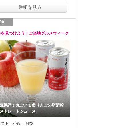
番組を見る
00
本を見つけよう！ご当地グルメウィーク
森県産！丸ごと１個りんごの密閉搾
ストレートジュース
ャスト：
小俣 明奈