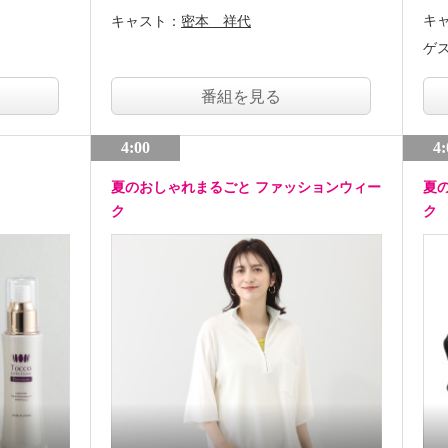
キ
キャスト：
密本 祥代
ゲ
番組を見る
4:00
4:
夏のおしゃれまるごと ファッションウィー
夏
ク
ク