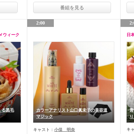
番組を見る
2:00
2:
メウィーク
日
くる黒毛
カラーアナリスト山口眞未子の美容道
青
マジック
り
キ
キャスト：
小俣 明奈