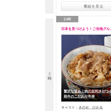
番組を見る
2:00
日本を見つけよう！ご当地グル
2
時
贅沢な旨み！肉の目利きがつ
和牛のこだわり牛丼
キャスト：
きのせ ひかる