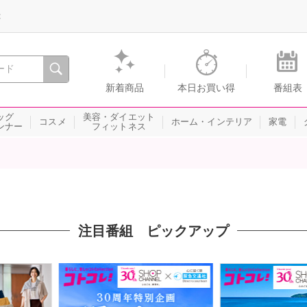
録
、瞬間を。通販・テレビショッピングのショップチャンネル
新着商品
本日お買い得
番組表
ッグ
美容・ダイエット
コスメ
ホーム・インテリア
家電
ンナー
フィットネス
注目番組 ピックアップ