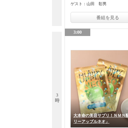
ゲスト：
山田 彰男
番組を見る
3:00
3
時
大本命の美容サプリ！ＮＭＮ
リーアップルネオ」