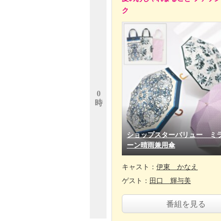
ク
0
時
ショップスターバリュー ミ
ーン晴雨兼用傘
キャスト：
伊東 かなえ
ゲスト：
田口 輝与美
番組を見る