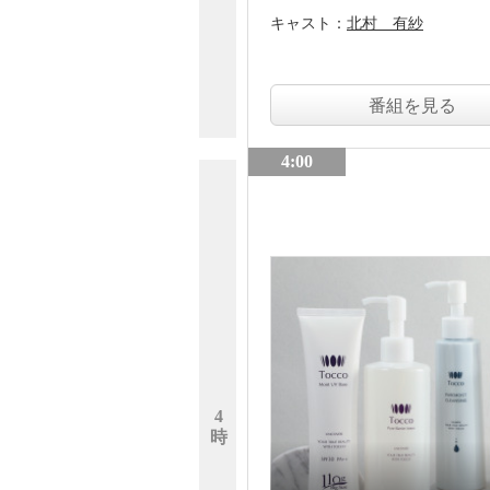
キャスト：
北村 有紗
番組を見る
4:00
4
時