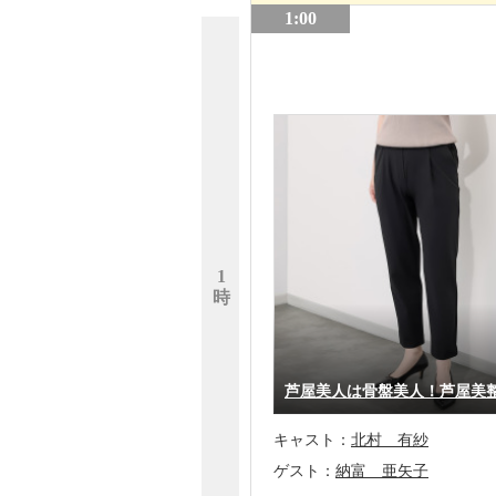
1:00
1
時
芦屋美人は骨盤美人！芦屋美
キャスト：
北村 有紗
ゲスト：
納富 亜矢子