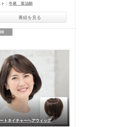
スト：
牛尾 英治朗
番組を見る
00
ートネイチャーヘアウィッグ