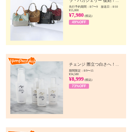
ラ・バガジェリー 復刻！...
先行予約期間：8/7〜9 放送日：8/10
¥15,800
¥7,980
(税込)
49%OFF
Happy Price value
チェンジ 際立つ白さへ！...
期間限定：8/9〜15
¥34,580
¥8,999
(税込)
73%OFF