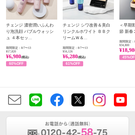
チェンジ 濃密潤いふんわ
チェンジ シワ改善＆美白
＜早期
り泡洗顔 バブルウォッシ
リンクルホワイト ＢＢク
節 新
ュ ４本セッ...
リームＷ＆...
期間限定：8
¥34,800
期間限定：8/7〜13
期間限定：8/7〜13
¥18,98
¥17,820
¥16,126
¥6,980
¥6,280
45%OF
(税込)
(税込)
60%OFF
61%OFF