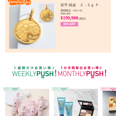
Happy Price value
祈平 純金 ２．５ｇ Ｐ...
期間限定：8/5〜18
¥385,000
¥199,900
(税込)
48%OFF
WEEKLY PUSH
W