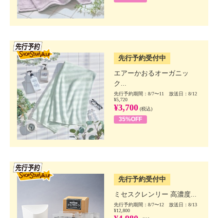
SSV先行
先行予約受付中
エアーかおるオーガニッ
ク...
先行予約期間：8/7〜11 放送日：8/12
¥5,720
¥3,700
(税込)
35%OFF
SSV先行
先行予約受付中
ミセスクレンリー 高濃度...
先行予約期間：8/7〜12 放送日：8/13
¥12,800