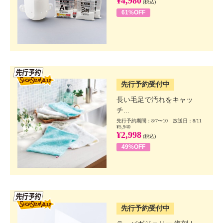
¥4,980
(税込)
61%OFF
SSV先行
先行予約受付中
長い毛足で汚れをキャッ
チ...
先行予約期間：8/7〜10 放送日：8/11
¥5,940
¥2,998
(税込)
49%OFF
SSV先行
先行予約受付中