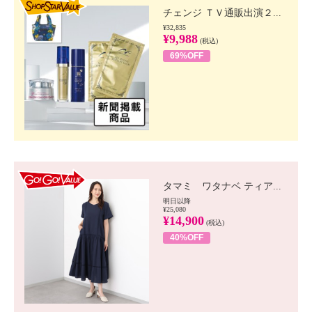
チェンジ ＴＶ通販出演２...
¥32,835
¥9,988
(税込)
69%OFF
GO!GO! VALUE
タマミ ワタナベ ティア...
明日以降
¥25,080
¥14,900
(税込)
40%OFF