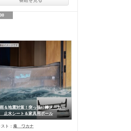
番組を見る
00
雨＆地震対策！突っ張り棒メーカー
 止水シート＆家具用ポール
ャスト：
庵 ワカナ