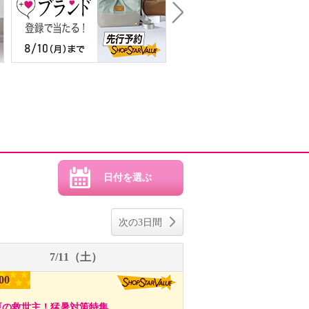
Next
次の3日間
7/11（土）
00
夏の救世主！猛暑対策特集