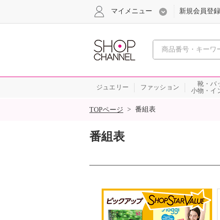
マイメニュー
新規会員登
心おどる
靴・バ
ジュエリー
ファッション
小物・イ
SALE
>
番組表
TOPページ
番組表