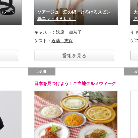
！ルート
ソアージュ 幻の綿 とろけるスビン
大
綿ニットＳＡＬＥ！
お
キ
キャスト：
浅原 加奈子
ゲ
ゲスト：
近藤 志保
番組を見る
5:00
5:
日本を見つけよう！ご当地グルメウィーク