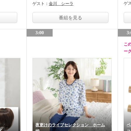
ゲ
ゲスト：
金川 シーラ
番組を見る
3:00
3:
こ
ー
夜更けのライブセレクション ホーム
ペ