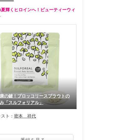
の夏輝くヒロインへ！ビューティーウィ
ク
康の鍵！ブロッコリースプラウトの
み「スルフォリアル」
ャスト：
密本 祥代