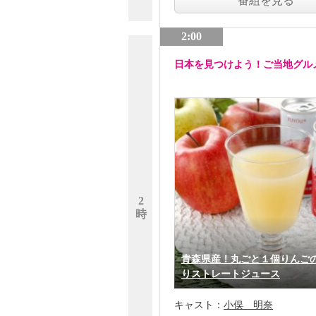
番組を見る
2:00
日本を見つけよう！ご当地グル
2
時
青森県産！丸ごと１個りんご
りストレートジュース
キャスト：
小俣 明奈