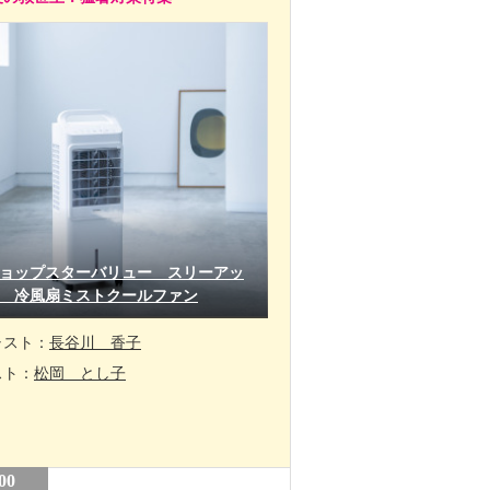
ョップスターバリュー スリーアッ
 冷風扇ミストクールファン
ャスト：
長谷川 香子
スト：
松岡 とし子
00