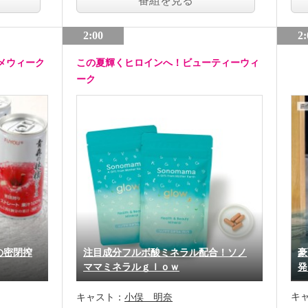
番組を見る
2:00
2:
メウィーク
この夏輝くヒロインへ！ビューティーウィ
ーク
の密閉搾
注目成分フルボ酸ミネラル配合！ソノ
豪
ママミネラルｇｌｏｗ
発
キ
キャスト：
小俣 明奈