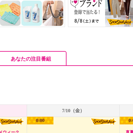
あなたの注目番組
7/10（金）
0:00
0:
メウィーク
真