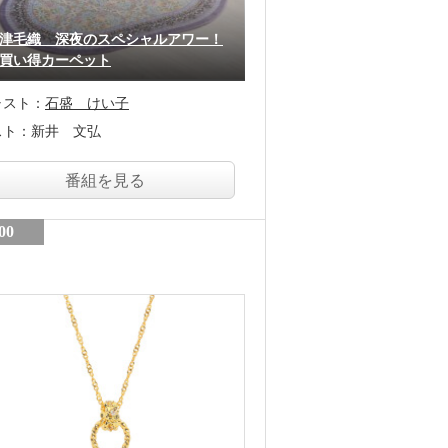
津毛織 深夜のスペシャルアワー！
買い得カーペット
ャスト：
石盛 けい子
スト：
新井 文弘
番組を見る
00