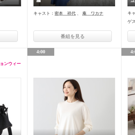
グ
編
コ
キ
キャスト：
密本 祥代
庵 ワカナ
ゲ
番組を見る
4:00
4:
ションウィー