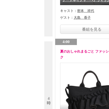
アートネイチャーヘアウィッ
キャスト：
密本 祥代
ゲスト：
大島 香子
番組を見る
4:00
夏のおしゃれまるごと ファッ
ク
4
時