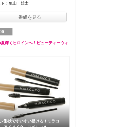
スト：
亀山 雄太
番組を見る
00
の夏輝くヒロインへ！ビューティーウィ
ク
ン形状ですいすい描ける！ミラコ