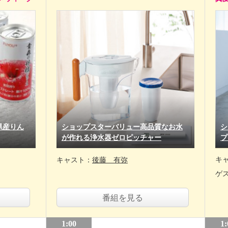
県産りん
ショップスターバリュー高品質なお水
シ
が作れる浄水器ゼロピッチャー
プ
キ
キャスト：
後藤 有弥
ゲ
番組を見る
1:00
1: