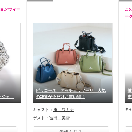
ションウィー
こ
ー
ピッコーネ アッチェッソーリ 人気
健
リンジェ
の雑貨が今だけお買い得！
恵
キ
キャスト：
庵 ワカナ
ゲスト：
冨田 美雪