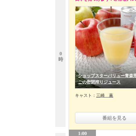
0
時
ショップスターバリュー青森
ごの密閉搾りジュース
キャスト：
三崎 薫
番組を見る
1:00