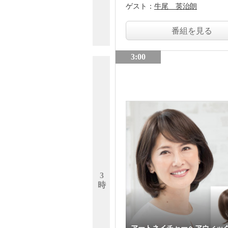
ゲスト：
牛尾 英治朗
番組を見る
3:00
3
時