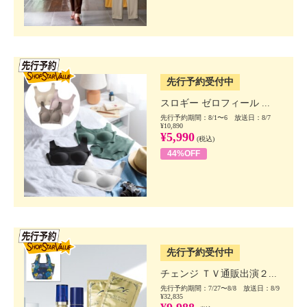
SSV先行
先行予約受付中
スロギー ゼロフィール ...
先行予約期間：8/1〜6 放送日：8/7
¥10,890
¥5,990
(税込)
44%OFF
SSV先行
先行予約受付中
チェンジ ＴＶ通販出演２...
先行予約期間：7/27〜8/8 放送日：8/9
¥32,835