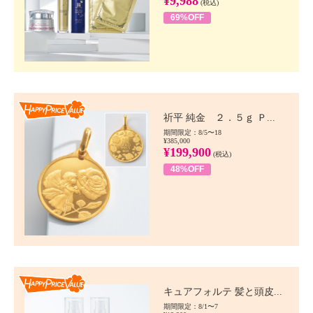
¥9,988
(税込)
69%OFF
Happy Price value
祈平 純金 ２．５ｇ Ｐ...
期間限定：8/5〜18
¥385,000
¥199,900
(税込)
48%OFF
Happy Price value
キュアフォルテ 髪と頭皮...
期間限定：8/1〜7