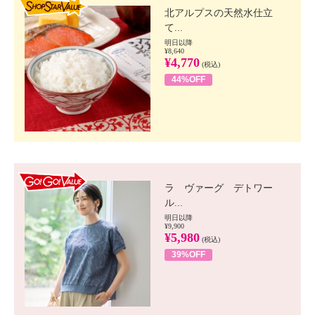
北アルプスの天然水仕立
て...
明日以降
¥8,640
¥4,770
(税込)
44%OFF
GO!GO! VALUE
ラ ヴァーグ デトワー
ル...
明日以降
¥9,900
¥5,980
(税込)
39%OFF