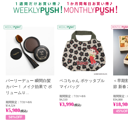
WEEKLY PUSH
W
パーリーデュー 瞬間白髪
ペコちゃん ポケッタブル
＜早期
カバー！ メイク効果で ボ
マイバッグ
節 新
リュームＵ...
期間限定：7/31〜8/6
期間限定：8
¥4,510
¥34,800
期間限定：7/31〜8/6
¥3,990
¥18,98
(税込)
¥14,524
¥5,980
45%OF
(税込)
58%OFF