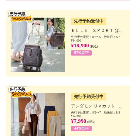
SSV先行
先行予約受付中
ＥＬＬＥ ＳＰＯＲＴ は...
先行予約期間：8/4〜6 放送日：8/7
¥44,000
¥18,900
(税込)
57%OFF
SSV先行
先行予約受付中
アンダモン ＵＶカット・...
先行予約期間：8/2〜7 放送日：8/8
¥14,300
¥7,990
(税込)
44%OFF