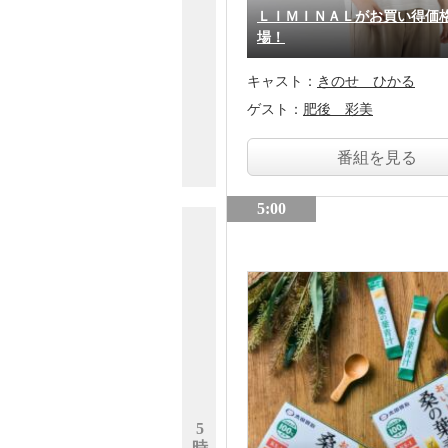
ＬＩＭＩＮＡＬがお買い得価
場！
キャスト：
きのせ ひかる
ゲスト：
肥後 彩美
番組を見る
5:00
5
時