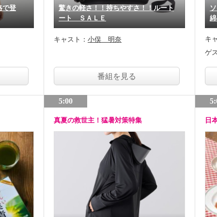
格で登
驚きの軽さ！！持ちやすさ！！ルート
ソ
ート ＳＡＬＥ
綿
キ
キャスト：
小俣 明奈
ゲ
番組を見る
5:00
5:
真夏の救世主！猛暑対策特集
日