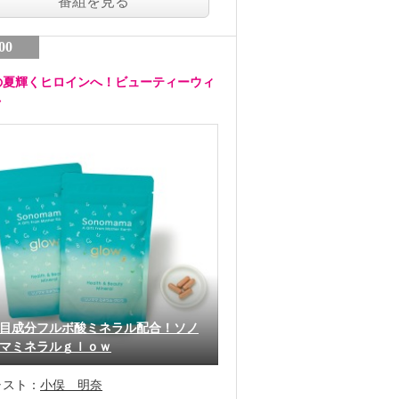
番組を見る
00
の夏輝くヒロインへ！ビューティーウィ
ク
目成分フルボ酸ミネラル配合！ソノ
マミネラルｇｌｏｗ
ャスト：
小俣 明奈