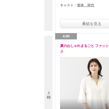
キャスト：
密本 祥代
番組を見る
4:00
夏のおしゃれまるごと ファッ
ク
4
時