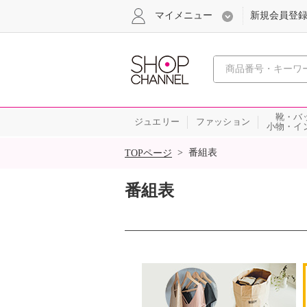
マイメニュー
新規会員登
心おどる
靴・バ
ジュエリー
ファッション
小物・イ
SALE
>
番組表
TOPページ
番組表