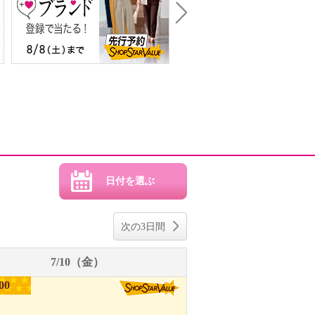
Next
次の3日間
7/10（金）
00