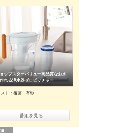
ョップスターバリュー高品質なお水
作れる浄水器ゼロピッチャー
ャスト：
後藤 有弥
番組を見る
00