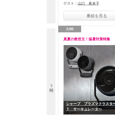
ゲスト：
山口 眞未子
番組を見る
3:00
真夏の救世主！猛暑対策特集
3
時
シャープ プラズマクラスタ
Ｔ サーキュレーター