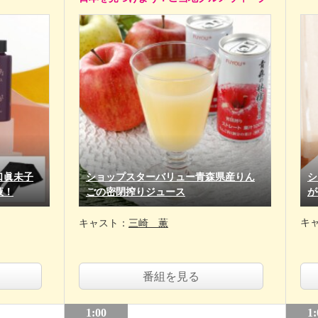
口眞未子
ショップスターバリュー青森県産りん
シ
液！
ごの密閉搾りジュース
が
キ
キャスト：
三崎 薫
番組を見る
1:00
1: