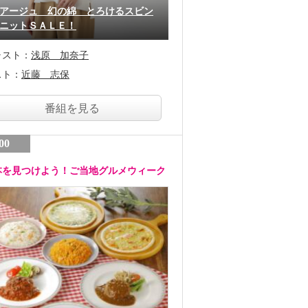
アージュ 幻の綿 とろけるスビン
ニットＳＡＬＥ！
ャスト：
浅原 加奈子
スト：
近藤 志保
番組を見る
00
本を見つけよう！ご当地グルメウィーク