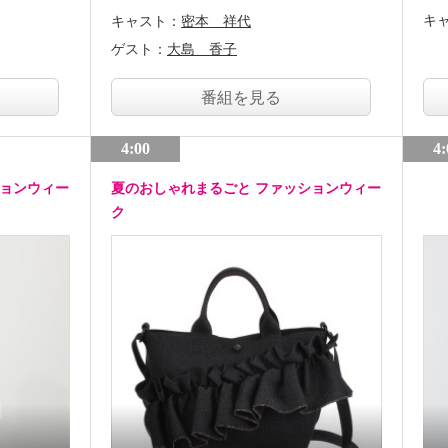
キ
キャスト：
密本 祥代
ゲスト：
大島 香子
番組を見る
4:00
4:
ションウィー
夏のおしゃれまるごと ファッションウィー
ク