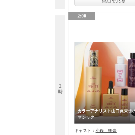
番組を見る
2:00
2
時
カラーアナリスト山口眞未子
マジック
キャスト：
小俣 明奈