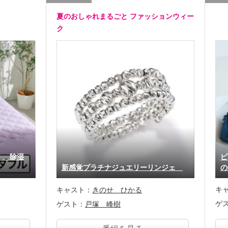
夏のおしゃれまるごと ファッションウィー
ク
！ 除湿
ピ
新感覚プラチナジュエリーリンジェ
の
キ
キャスト：
きのせ ひかる
ゲ
ゲスト：
戸塚 峰樹