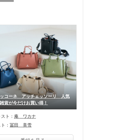
ッコーネ アッチェッソーリ 人気
雑貨が今だけお買い得！
ャスト：
庵 ワカナ
スト：
冨田 美雪