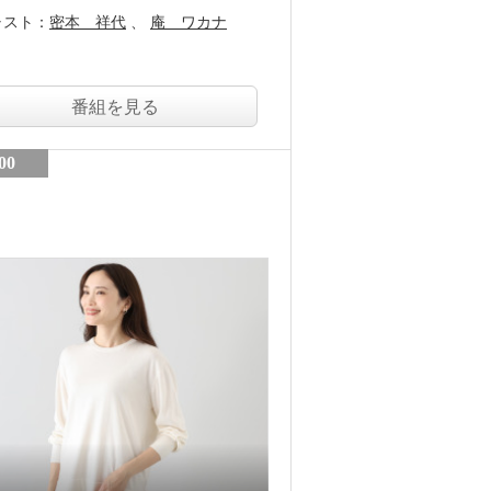
ャスト：
密本 祥代
庵 ワカナ
番組を見る
00