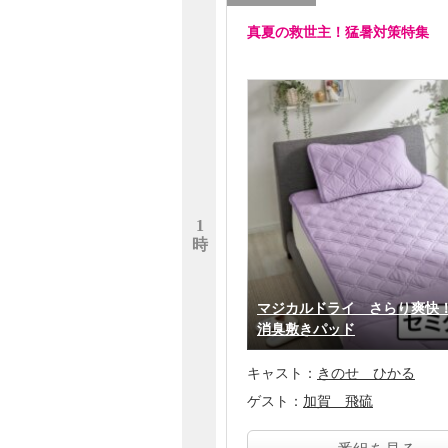
真夏の救世主！猛暑対策特集
1
時
マジカルドライ さらり爽快
消臭敷きパッド
キャスト：
きのせ ひかる
ゲスト：
加賀 飛硫