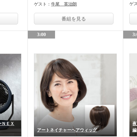
ゲ
ゲスト：
牛尾 英治朗
番組を見る
3:00
3:
ーＮＥＸ
夜
アートネイチャーヘアウィッグ
編