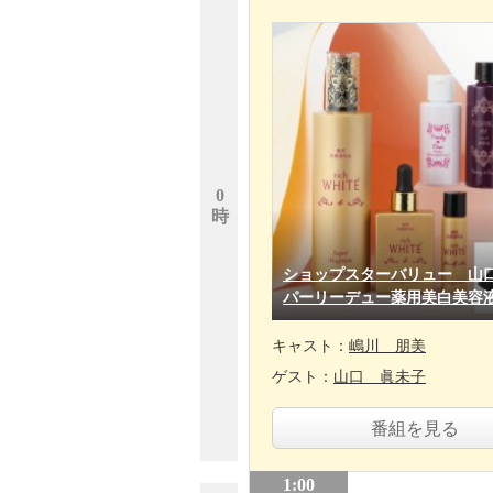
0
時
ショップスターバリュー 山
パーリーデュー薬用美白美容
キャスト：
嶋川 朋美
ゲスト：
山口 眞未子
番組を見る
1:00