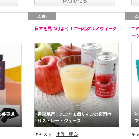
番組を見る
2:00
2:
日本を見つけよう！ご当地グルメウィーク
こ
ー
の美容道
青森県産！丸ごと１個りんごの密閉搾
注
りストレートジュース
マ
キ
キャスト：
小俣 明奈