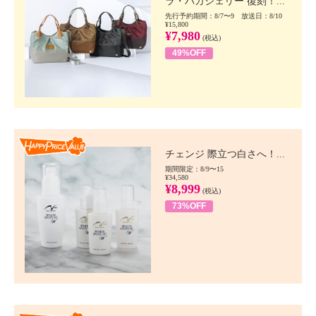
ラ・バガジェリー 復刻！...
先行予約期間：8/7〜9 放送日：8/10
¥15,800
¥7,980
(税込)
49%OFF
Happy Price value
チェンジ 際立つ白さへ！...
期間限定：8/9〜15
¥34,580
¥8,999
(税込)
73%OFF