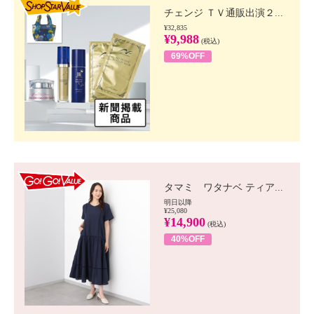
チェンジ ＴＶ通販出演２...
¥32,835
¥9,988
(税込)
69%OFF
GO!GO! VALUE
タマミ ワタナベ ティア...
明日以降
¥25,080
¥14,900
(税込)
40%OFF