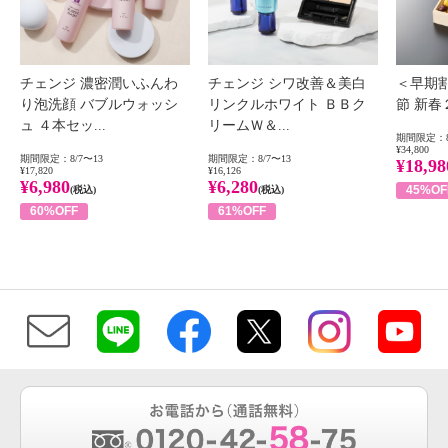
チェンジ 濃密潤いふんわ
チェンジ シワ改善＆美白
＜早期
り泡洗顔 バブルウォッシ
リンクルホワイト ＢＢク
節 新
ュ ４本セッ...
リームＷ＆...
期間限定：8
¥34,800
期間限定：8/7〜13
期間限定：8/7〜13
¥18,98
¥17,820
¥16,126
¥6,980
¥6,280
45%OF
(税込)
(税込)
60%OFF
61%OFF