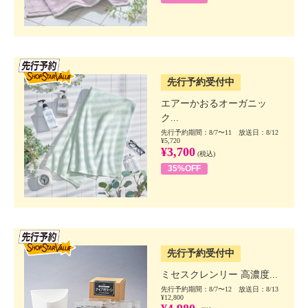
SSV先行
先行予約受付中
エアーかおるオーガニッ
ク...
先行予約期間：8/7〜11 放送日：8/12
¥5,720
¥3,700
(税込)
35%OFF
SSV先行
先行予約受付中
ミセスクレンリー 高濃度...
先行予約期間：8/7〜12 放送日：8/13
¥12,800