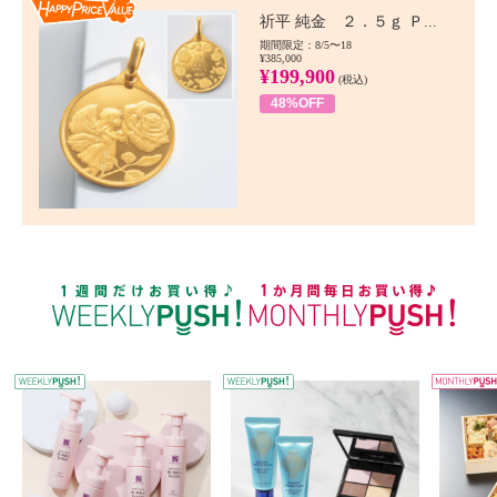
Happy Price value
祈平 純金 ２．５ｇ Ｐ...
期間限定：8/5〜18
¥385,000
¥199,900
(税込)
48%OFF
WEEKLY PUSH
W