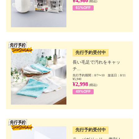
¥4,980
(税込)
61%OFF
SSV先行
先行予約受付中
長い毛足で汚れをキャッ
チ...
先行予約期間：8/7〜10 放送日：8/11
¥5,940
¥2,998
(税込)
49%OFF
SSV先行
先行予約受付中