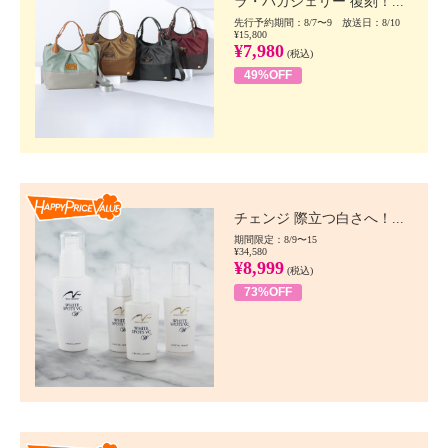
ラ・バガジェリー 復刻！...
先行予約期間：8/7〜9 放送日：8/10
¥15,800
¥7,980
(税込)
49%OFF
Happy Price value
チェンジ 際立つ白さへ！...
期間限定：8/9〜15
¥34,580
¥8,999
(税込)
73%OFF