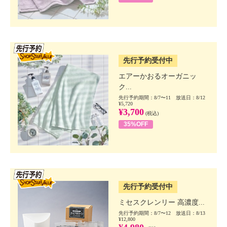
SSV先行
先行予約受付中
エアーかおるオーガニッ
ク...
先行予約期間：8/7〜11 放送日：8/12
¥5,720
¥3,700
(税込)
35%OFF
SSV先行
先行予約受付中
ミセスクレンリー 高濃度...
先行予約期間：8/7〜12 放送日：8/13
¥12,800