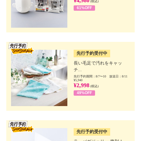
¥4,980
(税込)
61%OFF
SSV先行
先行予約受付中
長い毛足で汚れをキャッ
チ...
先行予約期間：8/7〜10 放送日：8/11
¥5,940
¥2,998
(税込)
49%OFF
SSV先行
先行予約受付中