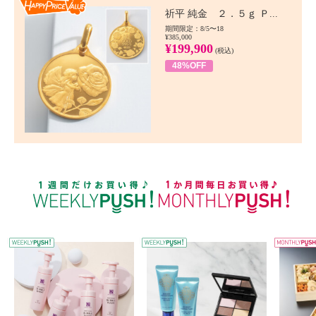
Happy Price value
祈平 純金 ２．５ｇ Ｐ...
期間限定：8/5〜18
¥385,000
¥199,900
(税込)
48%OFF
WEEKLY PUSH
W