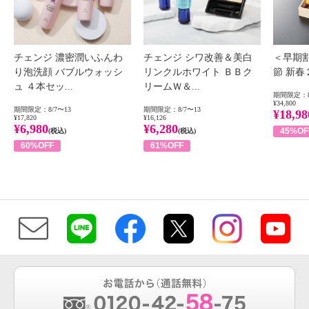
チェンジ 濃密潤いふんわ
チェンジ シワ改善＆美白
＜早期
り泡洗顔 バブルウォッシ
リンクルホワイト ＢＢク
節 新
ュ ４本セッ...
リームＷ＆...
期間限定：8
¥34,800
期間限定：8/7〜13
期間限定：8/7〜13
¥18,98
¥17,820
¥16,126
¥6,980
¥6,280
45%OF
(税込)
(税込)
60%OFF
61%OFF