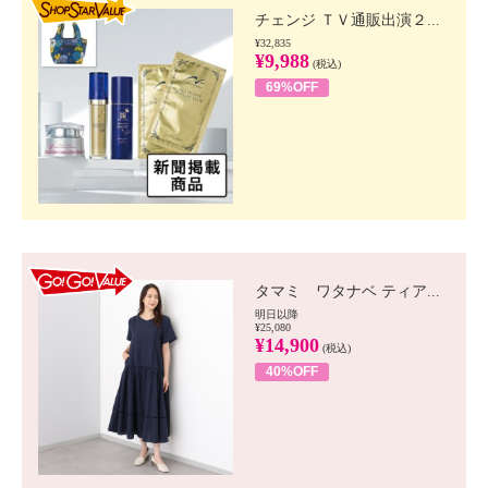
チェンジ ＴＶ通販出演２...
¥32,835
¥9,988
(税込)
69%OFF
GO!GO! VALUE
タマミ ワタナベ ティア...
明日以降
¥25,080
¥14,900
(税込)
40%OFF