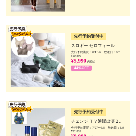
SSV先行
先行予約受付中
スロギー ゼロフィール ...
先行予約期間：8/1〜6 放送日：8/7
¥10,890
¥5,990
(税込)
44%OFF
SSV先行
先行予約受付中
チェンジ ＴＶ通販出演２...
先行予約期間：7/27〜8/8 放送日：8/9
¥32,835