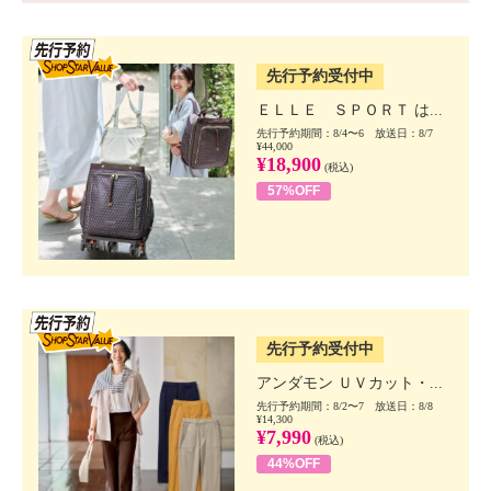
SSV先行
先行予約受付中
ＥＬＬＥ ＳＰＯＲＴ は...
先行予約期間：8/4〜6 放送日：8/7
¥44,000
¥18,900
(税込)
57%OFF
SSV先行
先行予約受付中
アンダモン ＵＶカット・...
先行予約期間：8/2〜7 放送日：8/8
¥14,300
¥7,990
(税込)
44%OFF