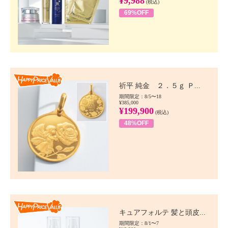
¥9,988
(税込)
69%OFF
Happy Price value
祈平 純金 ２．５ｇ Ｐ...
期間限定：8/5〜18
¥385,000
¥199,900
(税込)
48%OFF
Happy Price value
キュアフォルテ 髪と頭皮...
期間限定：8/1〜7