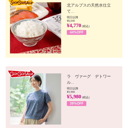
北アルプスの天然水仕立
て...
明日以降
¥8,640
¥4,770
(税込)
44%OFF
GO!GO! VALUE
ラ ヴァーグ デトワー
ル...
明日以降
¥9,900
¥5,980
(税込)
39%OFF