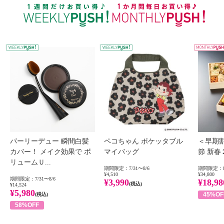
WEEKLY PUSH
W
パーリーデュー 瞬間白髪
ペコちゃん ポケッタブル
＜早期
カバー！ メイク効果で ボ
マイバッグ
節 新
リュームＵ...
期間限定：7/31〜8/6
期間限定：8
¥4,510
¥34,800
期間限定：7/31〜8/6
¥3,990
¥18,98
(税込)
¥14,524
¥5,980
45%OF
(税込)
58%OFF