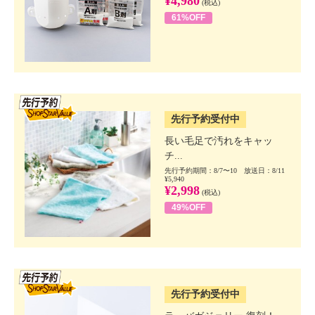
¥4,980
(税込)
61%OFF
SSV先行
先行予約受付中
長い毛足で汚れをキャッ
チ...
先行予約期間：8/7〜10 放送日：8/11
¥5,940
¥2,998
(税込)
49%OFF
SSV先行
先行予約受付中