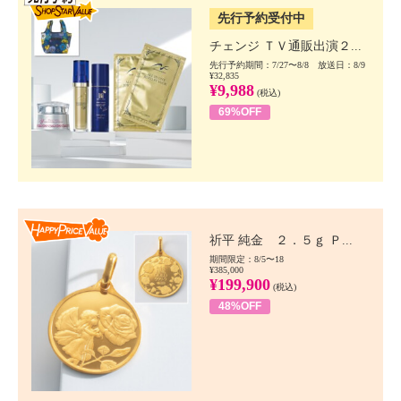
先行予約受付中
チェンジ ＴＶ通販出演２...
先行予約期間：7/27〜8/8 放送日：8/9
¥32,835
¥9,988
(税込)
69%OFF
Happy Price value
祈平 純金 ２．５ｇ Ｐ...
期間限定：8/5〜18
¥385,000
¥199,900
(税込)
48%OFF