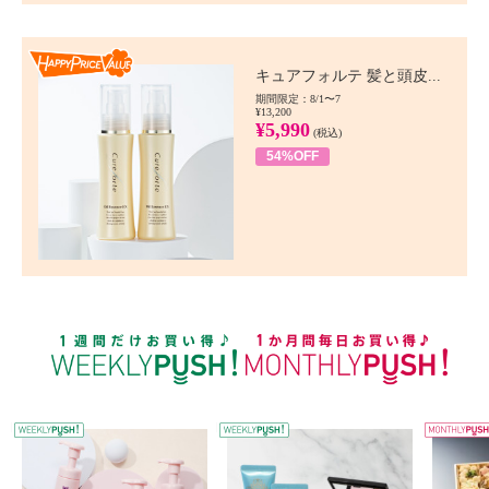
Happy Price value
キュアフォルテ 髪と頭皮...
期間限定：8/1〜7
¥13,200
¥5,990
(税込)
54%OFF
WEEKLY PUSH
W