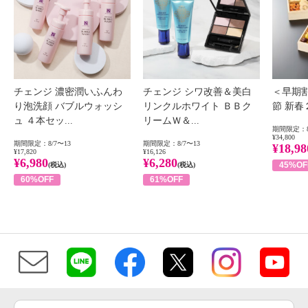
チェンジ 濃密潤いふんわ
チェンジ シワ改善＆美白
＜早期
り泡洗顔 バブルウォッシ
リンクルホワイト ＢＢク
節 新
ュ ４本セッ...
リームＷ＆...
期間限定：8
¥34,800
期間限定：8/7〜13
期間限定：8/7〜13
¥18,98
¥17,820
¥16,126
¥6,980
¥6,280
45%OF
(税込)
(税込)
60%OFF
61%OFF