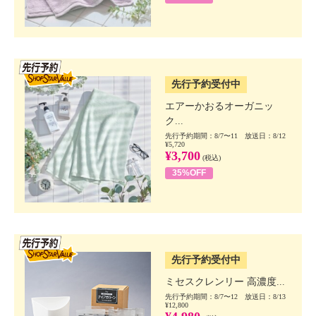
SSV先行
先行予約受付中
エアーかおるオーガニッ
ク...
先行予約期間：8/7〜11 放送日：8/12
¥5,720
¥3,700
(税込)
35%OFF
SSV先行
先行予約受付中
ミセスクレンリー 高濃度...
先行予約期間：8/7〜12 放送日：8/13
¥12,800