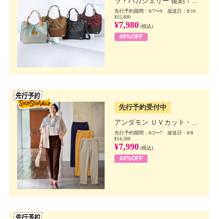
ラ・バガジェリー 復刻！...
先行予約期間：8/7〜9 放送日：8/10
¥15,800
¥7,980
(税込)
49%OFF
SSV先行
先行予約受付中
アンダモン ＵＶカット・...
先行予約期間：8/2〜7 放送日：8/8
¥14,300
¥7,990
(税込)
44%OFF
SSV先行