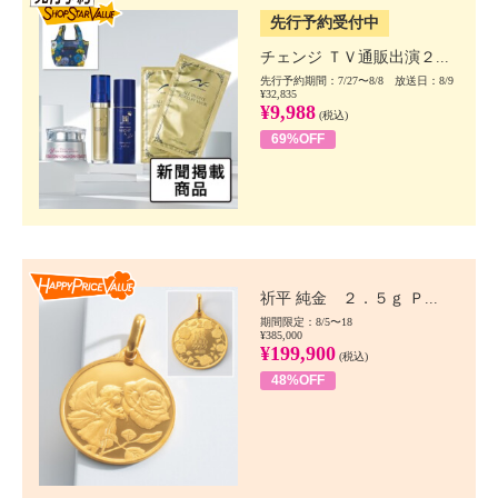
先行予約受付中
チェンジ ＴＶ通販出演２...
先行予約期間：7/27〜8/8 放送日：8/9
¥32,835
¥9,988
(税込)
69%OFF
Happy Price value
祈平 純金 ２．５ｇ Ｐ...
期間限定：8/5〜18
¥385,000
¥199,900
(税込)
48%OFF