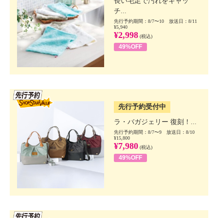
長い毛足で汚れをキャッ
チ...
先行予約期間：8/7〜10 放送日：8/11
¥5,940
¥2,998
(税込)
49%OFF
SSV先行
先行予約受付中
ラ・バガジェリー 復刻！...
先行予約期間：8/7〜9 放送日：8/10
¥15,800
¥7,980
(税込)
49%OFF
SSV先行