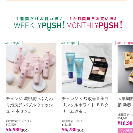
WEEKLY PUSH
W
チェンジ 濃密潤いふんわ
チェンジ シワ改善＆美白
＜早期
り泡洗顔 バブルウォッシ
リンクルホワイト ＢＢク
節 新
ュ ４本セッ...
リームＷ＆...
期間限定：8
¥34,800
期間限定：8/7〜13
期間限定：8/7〜13
¥18,98
¥17,820
¥16,126
¥6,980
¥6,280
45%OF
(税込)
(税込)