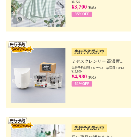
¥5,720
¥3,700
(税込)
35%OFF
SSV先行
先行予約受付中
ミセスクレンリー 高濃度...
先行予約期間：8/7〜12 放送日：8/13
¥12,800
¥4,980
(税込)
61%OFF
SSV先行
先行予約受付中