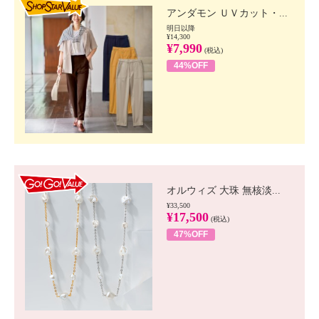
アンダモン ＵＶカット・...
明日以降
¥14,300
¥7,990
(税込)
44%OFF
GO!GO! VALUE
オルウィズ 大珠 無核淡...
¥33,500
¥17,500
(税込)
47%OFF