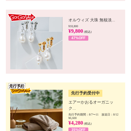
GO!GO! VALUE
オルウィズ 大珠 無核淡...
¥18,800
¥9,800
(税込)
47%OFF
SSV先行
先行予約受付中
エアーかおるオーガニッ
ク...
先行予約期間：8/7〜11 放送日：8/12
¥6,600
¥4,280
(税込)
35%OFF