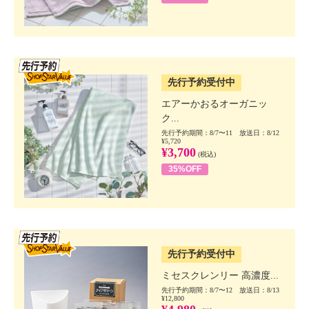
SSV先行
先行予約受付中
エアーかおるオーガニッ
ク...
先行予約期間：8/7〜11 放送日：8/12
¥5,720
¥3,700
(税込)
35%OFF
SSV先行
先行予約受付中
ミセスクレンリー 高濃度...
先行予約期間：8/7〜12 放送日：8/13
¥12,800