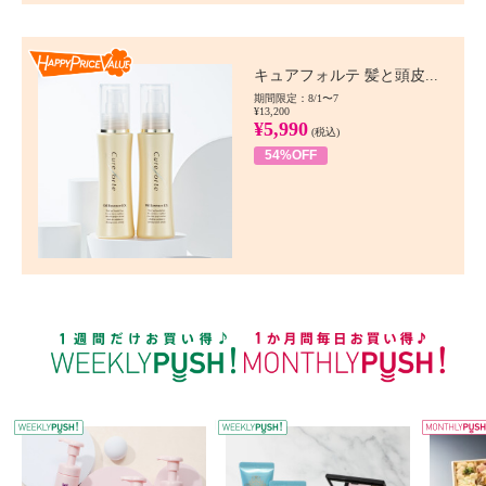
Happy Price value
キュアフォルテ 髪と頭皮...
期間限定：8/1〜7
¥13,200
¥5,990
(税込)
54%OFF
WEEKLY PUSH
W