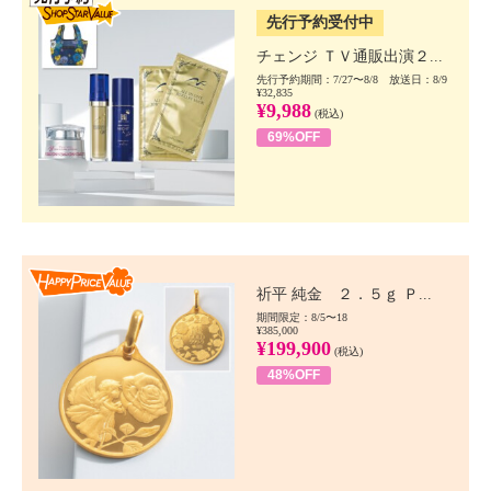
先行予約受付中
チェンジ ＴＶ通販出演２...
先行予約期間：7/27〜8/8 放送日：8/9
¥32,835
¥9,988
(税込)
69%OFF
Happy Price value
祈平 純金 ２．５ｇ Ｐ...
期間限定：8/5〜18
¥385,000
¥199,900
(税込)
48%OFF