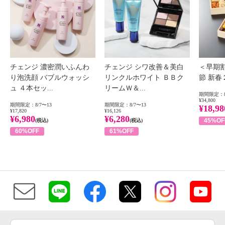
チェンジ 濃密潤いふんわ
チェンジ シワ改善＆美白
＜早期
り泡洗顔 バブルウォッシ
リンクルホワイト ＢＢク
節 新
ュ ４本セッ...
リームＷ＆...
期間限定：8
¥34,800
期間限定：8/7〜13
期間限定：8/7〜13
¥18,98
¥17,820
¥16,126
¥6,980
¥6,280
45%OF
(税込)
(税込)
60%OFF
61%OFF