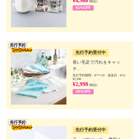
¥4,980
(税込)
61%OFF
SSV先行
先行予約受付中
長い毛足で汚れをキャッ
チ...
先行予約期間：8/7〜10 放送日：8/11
¥5,940
¥2,998
(税込)
49%OFF
SSV先行
先行予約受付中