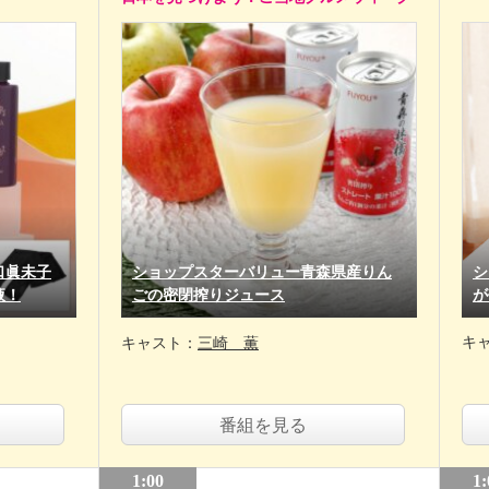
口眞未子
ショップスターバリュー青森県産りん
シ
液！
ごの密閉搾りジュース
が
キ
キャスト：
三崎 薫
番組を見る
1:00
1: