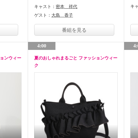
キ
キャスト：
密本 祥代
ゲスト：
大島 香子
番組を見る
4:00
4:
ションウィー
夏のおしゃれまるごと ファッションウィー
ク