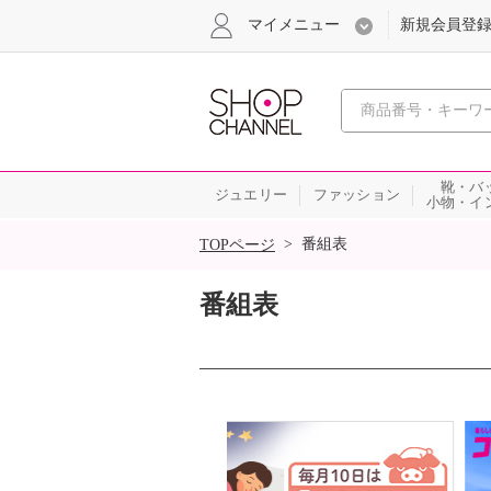
マイメニュー
新規会員登
心おどる
靴・バ
ジュエリー
ファッション
小物・イ
SALE
>
番組表
TOPページ
番組表