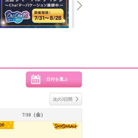
Next
次の3日間
7/10（金）
00