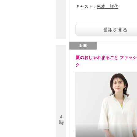
キャスト：
密本 祥代
番組を見る
4:00
夏のおしゃれまるごと ファッ
ク
4
時