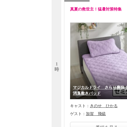
真夏の救世主！猛暑対策特集
1
時
マジカルドライ さらり爽快
消臭敷きパッド
キャスト：
きのせ ひかる
ゲスト：
加賀 飛硫