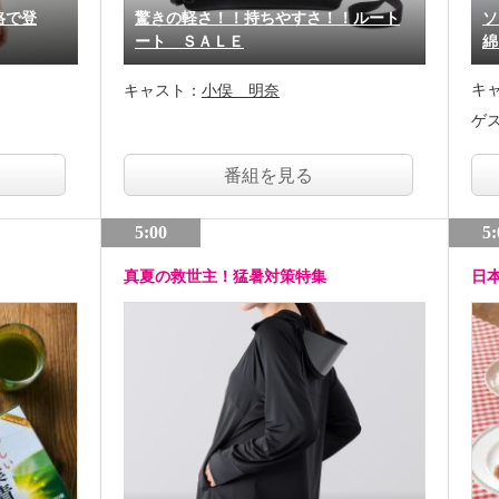
格で登
驚きの軽さ！！持ちやすさ！！ルート
ソ
ート ＳＡＬＥ
綿
キ
キャスト：
小俣 明奈
ゲ
番組を見る
5:00
5:
真夏の救世主！猛暑対策特集
日