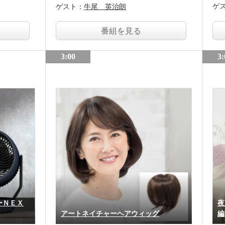
ゲ
ゲスト：
牛尾 英治朗
番組を見る
3:00
3:
ーＮＥＸ
夜
アートネイチャーヘアウィッグ
編