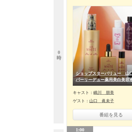
0
時
ショップスターバリュー 山
パーリーデュー薬用美白美容
キャスト：
嶋川 朋美
ゲスト：
山口 眞未子
番組を見る
1:00