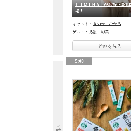
ＬＩＭＩＮＡＬがお買い得価
場！
キャスト：
きのせ ひかる
ゲスト：
肥後 彩美
番組を見る
5:00
5
時