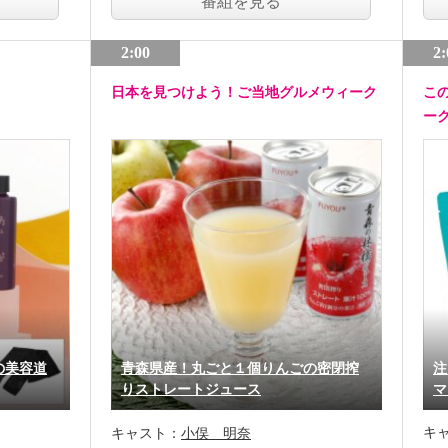
番組を見る
2:00
2:
日本を見つけよう！ご当地グルメウィーク
こ
ー
の美容道
青森県産！丸ごと１個りんごの密閉搾
注
りストレートジュース
マ
キ
キャスト：
小俣 明奈