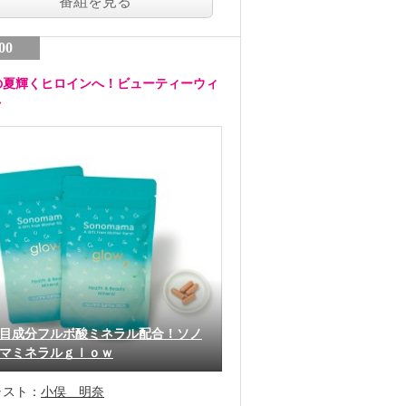
番組を見る
00
の夏輝くヒロインへ！ビューティーウィ
ク
目成分フルボ酸ミネラル配合！ソノ
マミネラルｇｌｏｗ
ャスト：
小俣 明奈