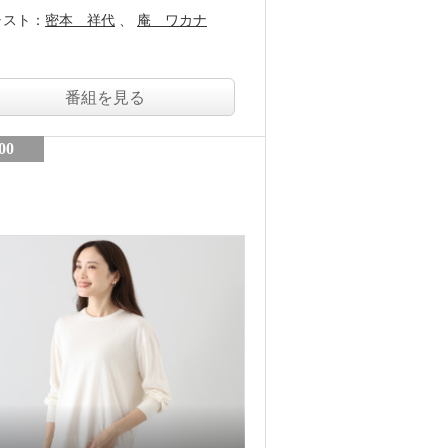
ャスト：
密本 祥代
庵 ワカナ
番組を見る
00