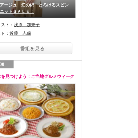
アージュ 幻の綿 とろけるスビン
ニットＳＡＬＥ！
ャスト：
浅原 加奈子
スト：
近藤 志保
番組を見る
00
本を見つけよう！ご当地グルメウィーク