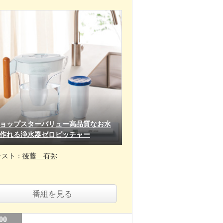
ョップスターバリュー高品質なお水
作れる浄水器ゼロピッチャー
ャスト：
後藤 有弥
番組を見る
00