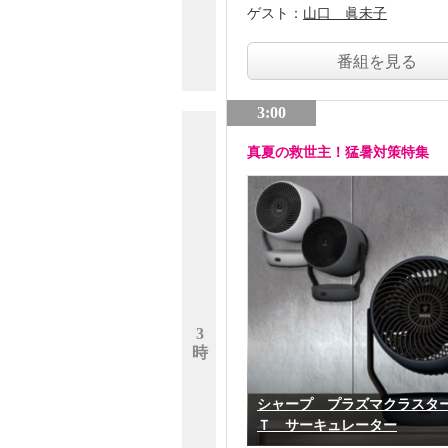
ゲスト：
山口 眞未子
番組を見る
3:00
真夏の救世主！猛暑対策特集
3
時
シャープ プラズマクラスタ
Ｔ サーキュレーター