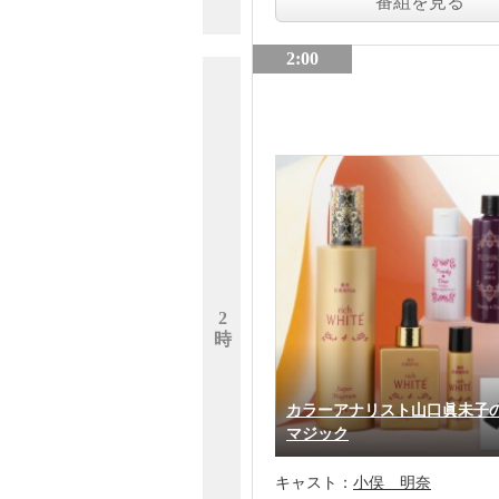
番組を見る
2:00
2
時
カラーアナリスト山口眞未子
マジック
キャスト：
小俣 明奈