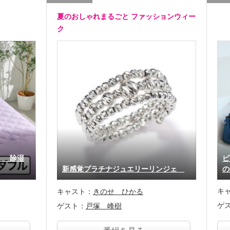
夏のおしゃれまるごと ファッションウィー
ク
！ 除湿
ピ
新感覚プラチナジュエリーリンジェ
の
キ
キャスト：
きのせ ひかる
ゲ
ゲスト：
戸塚 峰樹