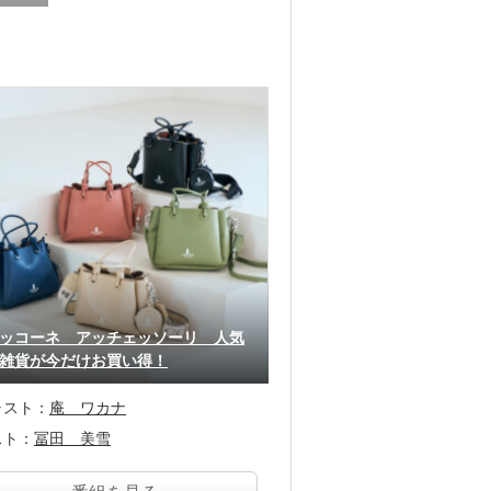
ッコーネ アッチェッソーリ 人気
雑貨が今だけお買い得！
ャスト：
庵 ワカナ
スト：
冨田 美雪