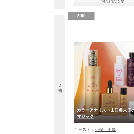
番組を見る
2:00
2
時
カラーアナリスト山口眞未子
マジック
キャスト：
小俣 明奈