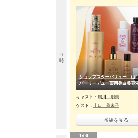
0
時
ショップスターバリュー 山
パーリーデュー薬用美白美容
キャスト：
嶋川 朋美
ゲスト：
山口 眞未子
番組を見る
1:00