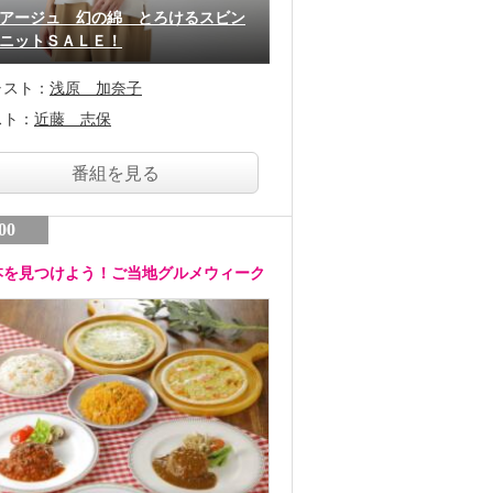
アージュ 幻の綿 とろけるスビン
ニットＳＡＬＥ！
ャスト：
浅原 加奈子
スト：
近藤 志保
番組を見る
00
本を見つけよう！ご当地グルメウィーク