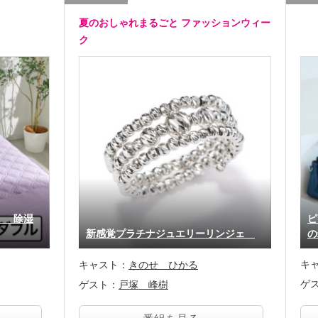
夏のおしゃれまるごと ファッションウィー
ク
！ 除湿
ピ
新感覚プラチナジュエリーリンジェ
の
キ
キャスト：
きのせ ひかる
ゲ
ゲスト：
戸塚 峰樹