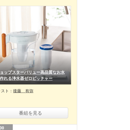
ョップスターバリュー高品質なお水
作れる浄水器ゼロピッチャー
ャスト：
後藤 有弥
番組を見る
00