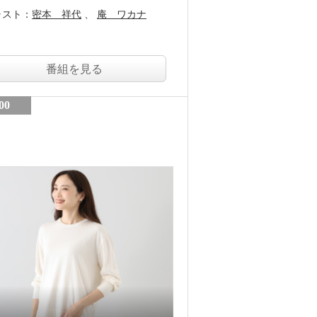
ャスト：
密本 祥代
庵 ワカナ
番組を見る
00