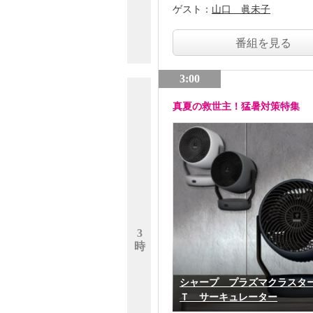
ゲスト：
山口 眞未子
番組を見る
3:00
真夏の救世主！猛暑対策特集
3
時
シャープ プラズマクラスタ
Ｔ サーキュレーター