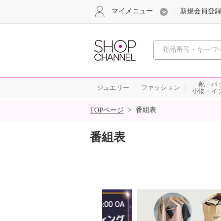
マイメニュー
新規会員登
心おどる
靴・バ
ジュエリー
ファッション
小物・イ
SALE
>
番組表
TOPページ
番組表