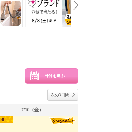
Next
次の3日間
7/10（金）
00