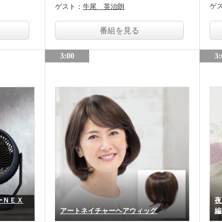
ゲ
ゲスト：
牛尾 英治朗
番組を見る
3:00
3:
ーＮＥＸ
夜
アートネイチャーヘアウィッグ
編