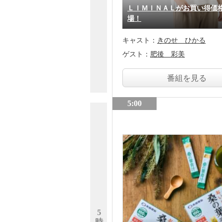
ＬＩＭＩＮＡＬがお買い得価
場！
キャスト：
きのせ ひかる
ゲスト：
肥後 彩美
番組を見る
5:00
5
時