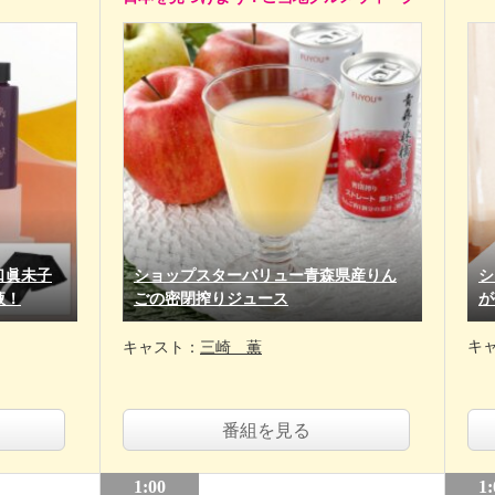
口眞未子
ショップスターバリュー青森県産りん
シ
液！
ごの密閉搾りジュース
が
キ
キャスト：
三崎 薫
番組を見る
1:00
1: