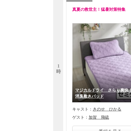
真夏の救世主！猛暑対策特集
1
時
マジカルドライ さらり爽快
消臭敷きパッド
キャスト：
きのせ ひかる
ゲスト：
加賀 飛硫