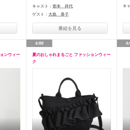
キ
キャスト：
密本 祥代
ゲスト：
大島 香子
番組を見る
4:00
4:
ションウィー
夏のおしゃれまるごと ファッションウィー
ク