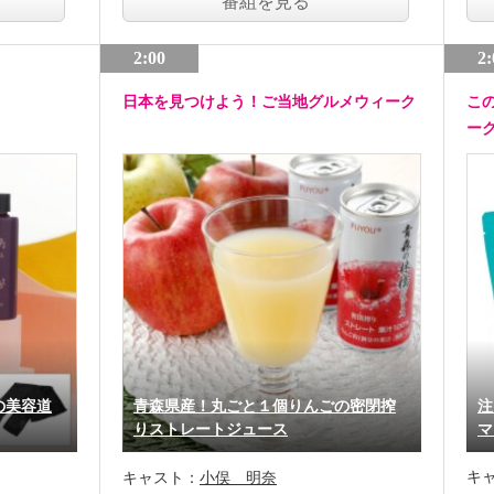
番組を見る
2:00
2:
日本を見つけよう！ご当地グルメウィーク
こ
ー
の美容道
青森県産！丸ごと１個りんごの密閉搾
注
りストレートジュース
マ
キ
キャスト：
小俣 明奈