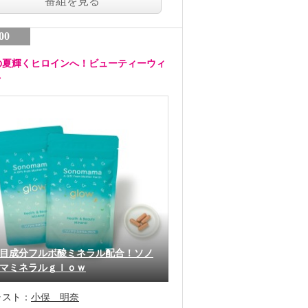
番組を見る
00
の夏輝くヒロインへ！ビューティーウィ
ク
目成分フルボ酸ミネラル配合！ソノ
マミネラルｇｌｏｗ
ャスト：
小俣 明奈