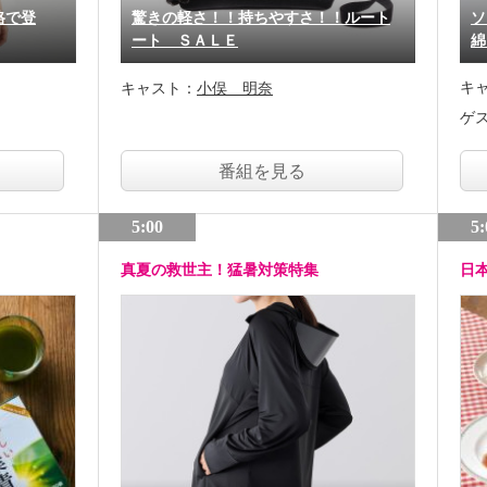
格で登
驚きの軽さ！！持ちやすさ！！ルート
ソ
ート ＳＡＬＥ
綿
キ
キャスト：
小俣 明奈
ゲ
番組を見る
5:00
5:
真夏の救世主！猛暑対策特集
日