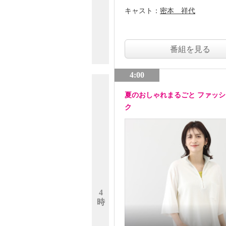
キャスト：
密本 祥代
番組を見る
4:00
夏のおしゃれまるごと ファッ
ク
4
時