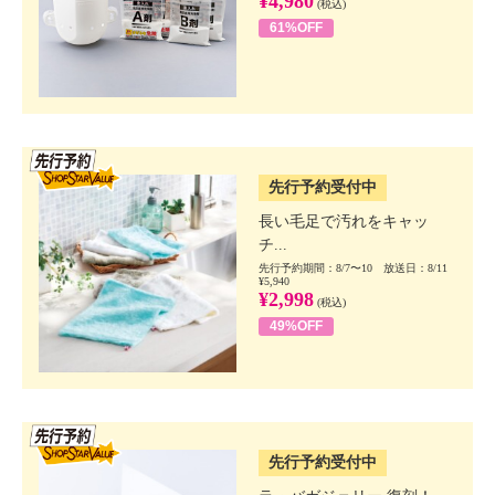
¥4,980
(税込)
61%OFF
SSV先行
先行予約受付中
長い毛足で汚れをキャッ
チ...
先行予約期間：8/7〜10 放送日：8/11
¥5,940
¥2,998
(税込)
49%OFF
SSV先行
先行予約受付中