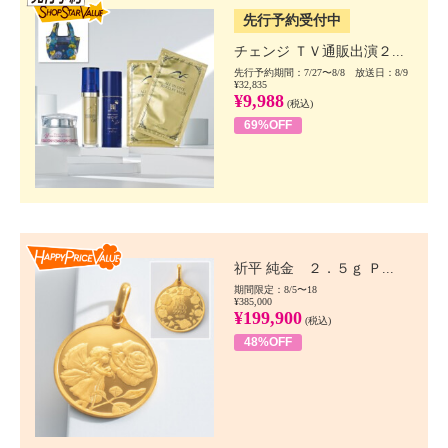
先行予約受付中
チェンジ ＴＶ通販出演２...
先行予約期間：7/27〜8/8 放送日：8/9
¥32,835
¥9,988
(税込)
69%OFF
Happy Price value
祈平 純金 ２．５ｇ Ｐ...
期間限定：8/5〜18
¥385,000
¥199,900
(税込)
48%OFF