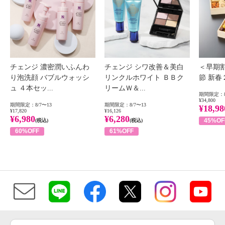
チェンジ 濃密潤いふんわ
チェンジ シワ改善＆美白
＜早期
り泡洗顔 バブルウォッシ
リンクルホワイト ＢＢク
節 新
ュ ４本セッ...
リームＷ＆...
期間限定：8
¥34,800
期間限定：8/7〜13
期間限定：8/7〜13
¥18,98
¥17,820
¥16,126
¥6,980
¥6,280
45%OF
(税込)
(税込)
60%OFF
61%OFF