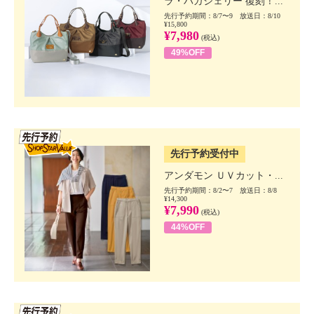
ラ・バガジェリー 復刻！...
先行予約期間：8/7〜9 放送日：8/10
¥15,800
¥7,980
(税込)
49%OFF
SSV先行
先行予約受付中
アンダモン ＵＶカット・...
先行予約期間：8/2〜7 放送日：8/8
¥14,300
¥7,990
(税込)
44%OFF
SSV先行