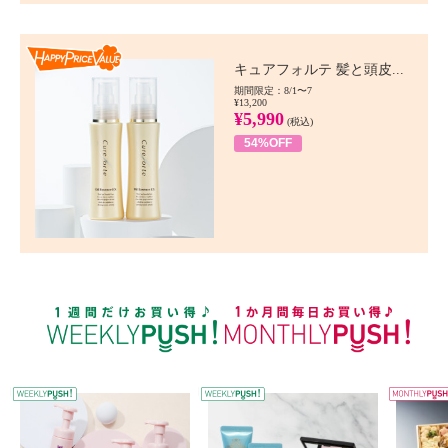
Happy Price value
キュアフォルテ 髪と頭皮...
期間限定：8/1〜7
¥13,200
¥5,990
(税込)
54%OFF
WEEKLY PUSH
W