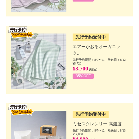
SSV先行
先行予約受付中
エアーかおるオーガニッ
ク...
先行予約期間：8/7〜11 放送日：8/12
¥5,720
¥3,700
(税込)
35%OFF
SSV先行
先行予約受付中
ミセスクレンリー 高濃度...
先行予約期間：8/7〜12 放送日：8/13
¥12,800