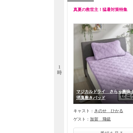
真夏の救世主！猛暑対策特集
1
時
マジカルドライ さらり爽快
消臭敷きパッド
キャスト：
きのせ ひかる
ゲスト：
加賀 飛硫