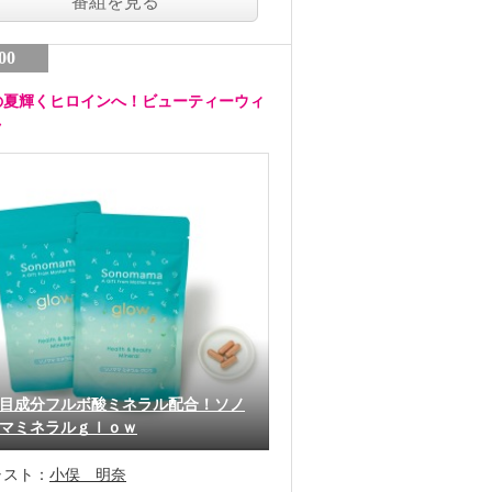
番組を見る
00
の夏輝くヒロインへ！ビューティーウィ
ク
目成分フルボ酸ミネラル配合！ソノ
マミネラルｇｌｏｗ
ャスト：
小俣 明奈