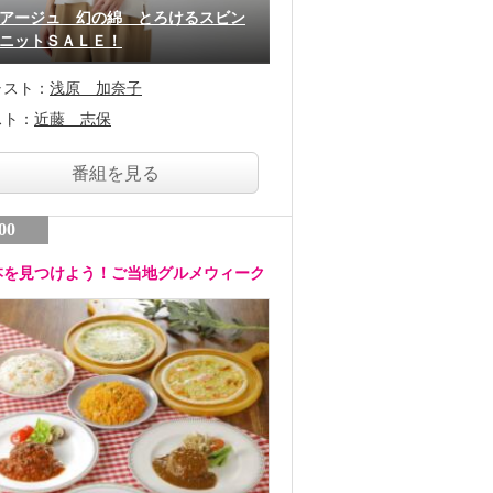
アージュ 幻の綿 とろけるスビン
ニットＳＡＬＥ！
ャスト：
浅原 加奈子
スト：
近藤 志保
番組を見る
00
本を見つけよう！ご当地グルメウィーク