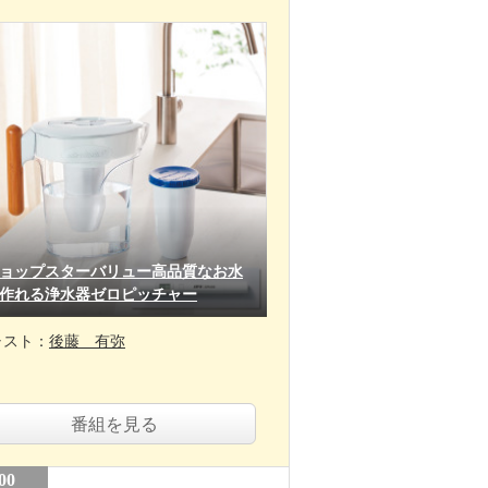
ョップスターバリュー高品質なお水
作れる浄水器ゼロピッチャー
ャスト：
後藤 有弥
番組を見る
00