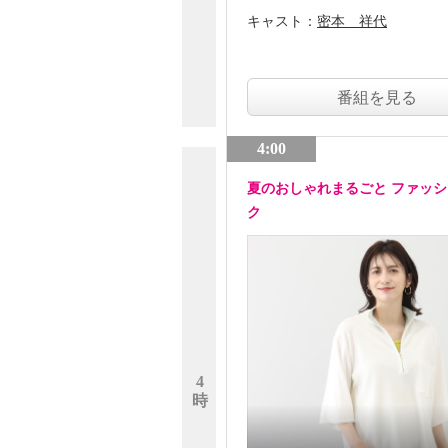
キャスト：
密本 祥代
番組を見る
4:00
夏のおしゃれまるごと ファッ
ク
4
時