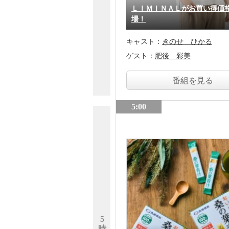
ＬＩＭＩＮＡＬがお買い得価
場！
キャスト：
きのせ ひかる
ゲスト：
肥後 彩美
番組を見る
5:00
5
時