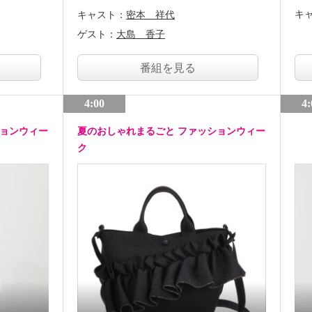
キ
キャスト：
密本 祥代
ゲスト：
大島 香子
番組を見る
4:00
4:
ションウィー
夏のおしゃれまるごと ファッションウィー
ク