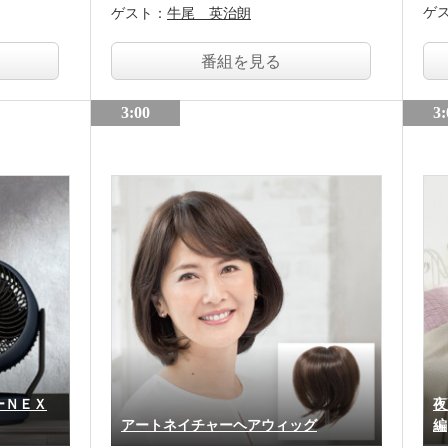
ゲ
ゲスト：
牛尾 英治朗
番組を見る
3:00
3:
ーＮＥＸ
夜
アートネイチャーヘアウィッグ
編