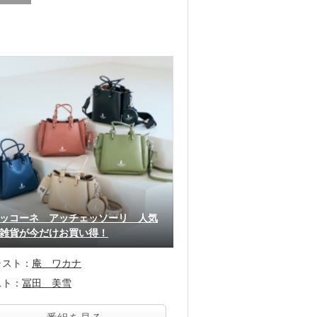
ッコーネ アッチェッソーリ 人気
雑貨が今だけお買い得！
ャスト：
庵 ワカナ
スト：
冨田 美雪