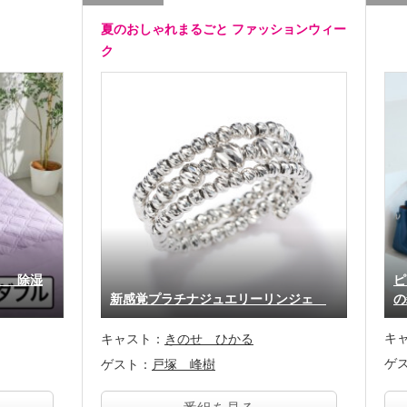
夏のおしゃれまるごと ファッションウィー
ク
！ 除湿
ピ
新感覚プラチナジュエリーリンジェ
の
キ
キャスト：
きのせ ひかる
ゲ
ゲスト：
戸塚 峰樹