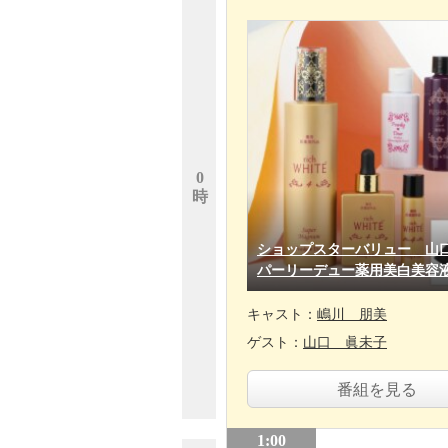
0
時
ショップスターバリュー 山
パーリーデュー薬用美白美容
キャスト：
嶋川 朋美
ゲスト：
山口 眞未子
番組を見る
1:00