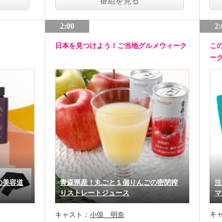
番組を見る
2:00
2:
日本を見つけよう！ご当地グルメウィーク
こ
ー
の美容道
青森県産！丸ごと１個りんごの密閉搾
注
りストレートジュース
マ
キ
キャスト：
小俣 明奈