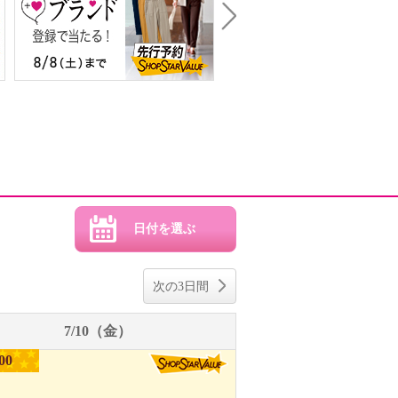
Next
次の3日間
7/10（金）
00