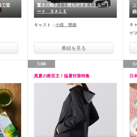
格で登
驚きの軽さ！！持ちやすさ！！ルート
ソ
ート ＳＡＬＥ
綿
キ
キャスト：
小俣 明奈
ゲ
番組を見る
5:00
5:
真夏の救世主！猛暑対策特集
日