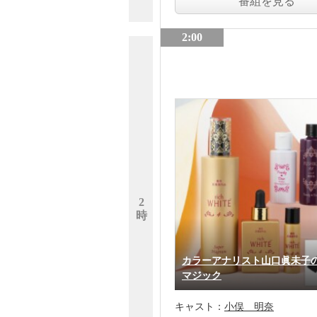
番組を見る
2:00
2
時
カラーアナリスト山口眞未子
マジック
キャスト：
小俣 明奈