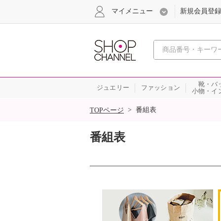
マイメニュー
新規会員登
心おどる
靴・バ
ジュエリー
ファッション
小物・イ
SALE
>
番組表
TOPページ
番組表