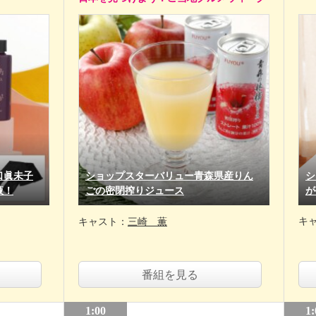
口眞未子
ショップスターバリュー青森県産りん
シ
液！
ごの密閉搾りジュース
が
キ
キャスト：
三崎 薫
番組を見る
1:00
1: