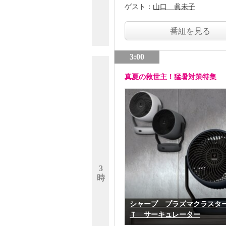
ゲスト：
山口 眞未子
番組を見る
3:00
真夏の救世主！猛暑対策特集
3
時
シャープ プラズマクラスタ
Ｔ サーキュレーター