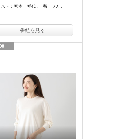
ャスト：
密本 祥代
庵 ワカナ
番組を見る
00