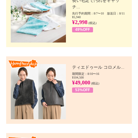
長い毛足で汚れをキャッ
チ...
先行予約期間：8/7〜10 放送日：8/11
¥5,940
¥2,998
(税込)
49%OFF
Happy Price value
ティエドゥール コロメル...
期間限定：8/10〜16
¥104,500
¥49,000
(税込)
53%OFF