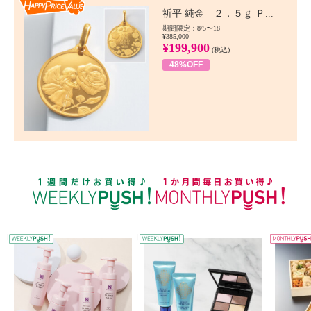
Happy Price value
祈平 純金 ２．５ｇ Ｐ...
期間限定：8/5〜18
¥385,000
¥199,900
(税込)
48%OFF
WEEKLY PUSH
W