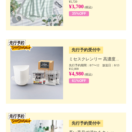
¥5,720
¥3,700
(税込)
35%OFF
SSV先行
先行予約受付中
ミセスクレンリー 高濃度...
先行予約期間：8/7〜12 放送日：8/13
¥12,800
¥4,980
(税込)
61%OFF
SSV先行
先行予約受付中