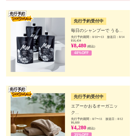
SSV先行
先行予約受付中
毎日のシャンプーで うる...
先行予約期間：8/10〜13 放送日：8/14
¥16,434
¥8,480
(税込)
48%OFF
SSV先行
先行予約受付中
エアーかおるオーガニッ
ク...
先行予約期間：8/7〜11 放送日：8/12
¥6,600
¥4,280
(税込)
35%OFF