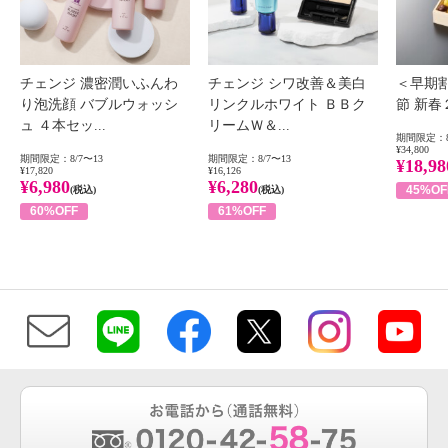
チェンジ 濃密潤いふんわ
チェンジ シワ改善＆美白
＜早期
り泡洗顔 バブルウォッシ
リンクルホワイト ＢＢク
節 新
ュ ４本セッ...
リームＷ＆...
期間限定：8
¥34,800
期間限定：8/7〜13
期間限定：8/7〜13
¥18,98
¥17,820
¥16,126
¥6,980
¥6,280
45%OF
(税込)
(税込)
60%OFF
61%OFF