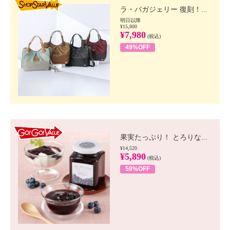
ラ・バガジェリー 復刻！...
明日以降
¥15,800
¥7,980
(税込)
49%OFF
GO!GO! VALUE
果実たっぷり！ とろりな...
¥14,520
¥5,890
(税込)
59%OFF