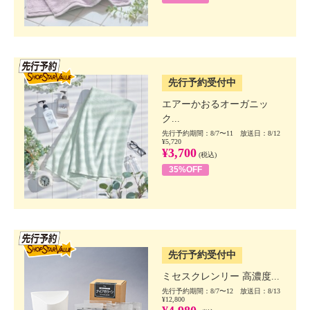
SSV先行
先行予約受付中
エアーかおるオーガニッ
ク...
先行予約期間：8/7〜11 放送日：8/12
¥5,720
¥3,700
(税込)
35%OFF
SSV先行
先行予約受付中
ミセスクレンリー 高濃度...
先行予約期間：8/7〜12 放送日：8/13
¥12,800