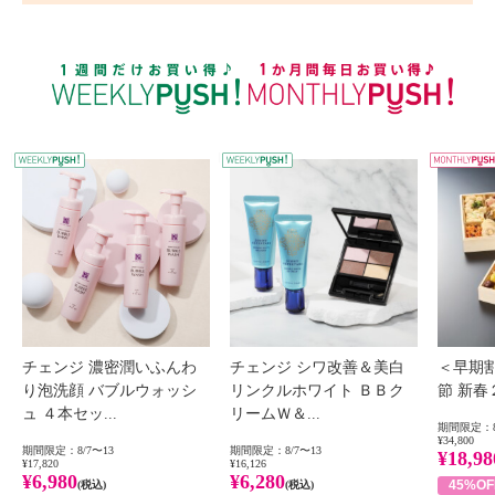
WEEKLY PUSH
W
チェンジ 濃密潤いふんわ
チェンジ シワ改善＆美白
＜早期
り泡洗顔 バブルウォッシ
リンクルホワイト ＢＢク
節 新
ュ ４本セッ...
リームＷ＆...
期間限定：8
¥34,800
期間限定：8/7〜13
期間限定：8/7〜13
¥18,98
¥17,820
¥16,126
¥6,980
¥6,280
45%OF
(税込)
(税込)