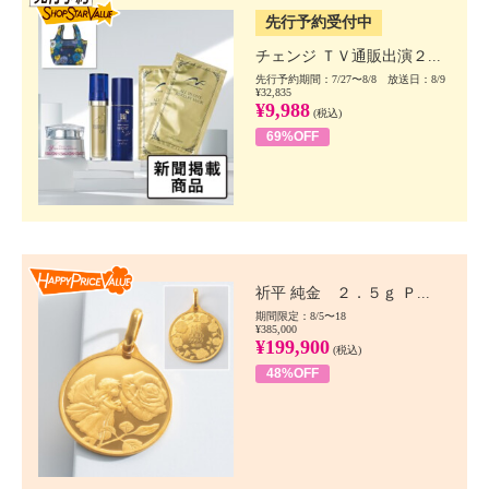
先行予約受付中
チェンジ ＴＶ通販出演２...
先行予約期間：7/27〜8/8 放送日：8/9
¥32,835
¥9,988
(税込)
69%OFF
Happy Price value
祈平 純金 ２．５ｇ Ｐ...
期間限定：8/5〜18
¥385,000
¥199,900
(税込)
48%OFF