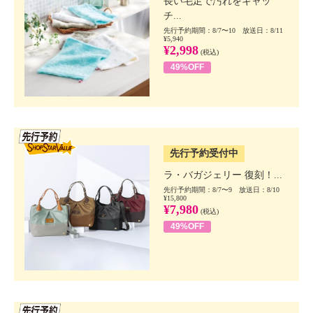
長い毛足で汚れをキャッ
チ...
先行予約期間：8/7〜10 放送日：8/11
¥5,940
¥2,998
(税込)
49%OFF
SSV先行
先行予約受付中
ラ・バガジェリー 復刻！...
先行予約期間：8/7〜9 放送日：8/10
¥15,800
¥7,980
(税込)
49%OFF
SSV先行