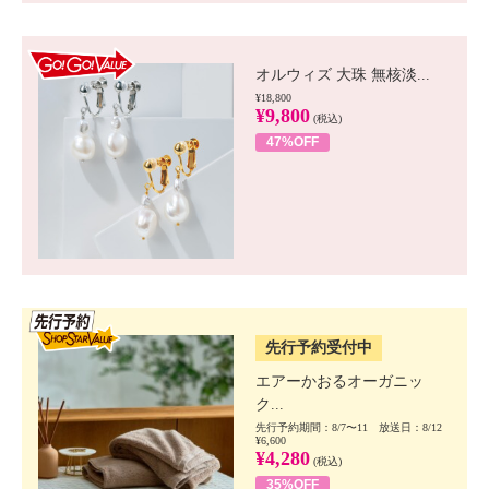
GO!GO! VALUE
オルウィズ 大珠 無核淡...
¥18,800
¥9,800
(税込)
47%OFF
SSV先行
先行予約受付中
エアーかおるオーガニッ
ク...
先行予約期間：8/7〜11 放送日：8/12
¥6,600
¥4,280
(税込)
35%OFF