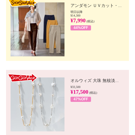
アンダモン ＵＶカット・...
明日以降
¥14,300
¥7,990
(税込)
44%OFF
GO!GO! VALUE
オルウィズ 大珠 無核淡...
¥33,500
¥17,500
(税込)
47%OFF