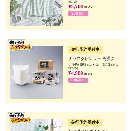
¥5,720
¥3,700
(税込)
35%OFF
SSV先行
先行予約受付中
ミセスクレンリー 高濃度...
先行予約期間：8/7〜12 放送日：8/13
¥12,800
¥4,980
(税込)
61%OFF
SSV先行
先行予約受付中