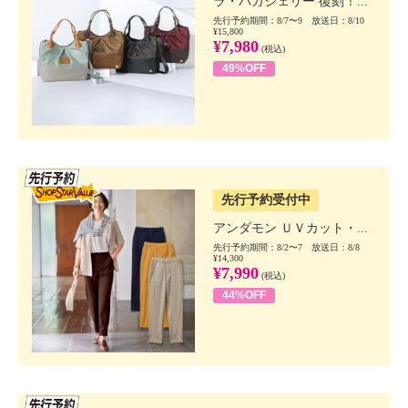
ラ・バガジェリー 復刻！...
先行予約期間：8/7〜9 放送日：8/10
¥15,800
¥7,980
(税込)
49%OFF
SSV先行
先行予約受付中
アンダモン ＵＶカット・...
先行予約期間：8/2〜7 放送日：8/8
¥14,300
¥7,990
(税込)
44%OFF
SSV先行