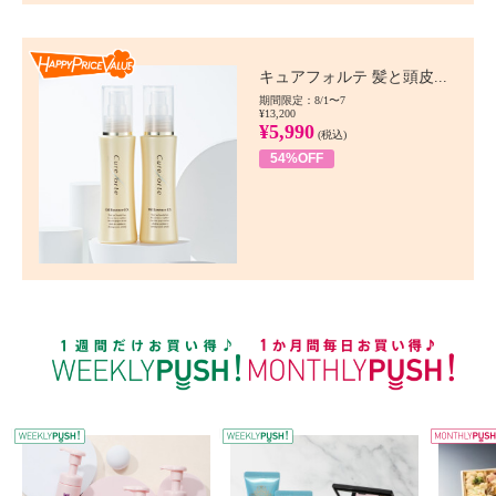
Happy Price value
キュアフォルテ 髪と頭皮...
期間限定：8/1〜7
¥13,200
¥5,990
(税込)
54%OFF
WEEKLY PUSH
W