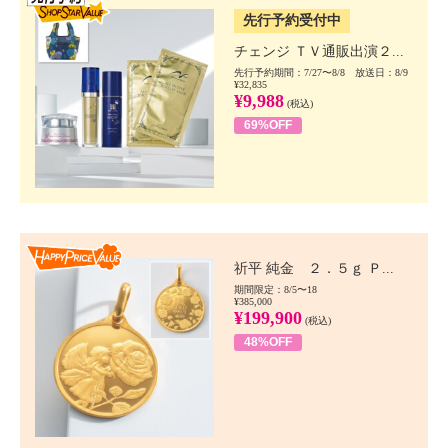
先行予約受付中
チェンジ ＴＶ通販出演２...
先行予約期間：7/27〜8/8 放送日：8/9
¥32,835
¥9,988
(税込)
69%OFF
Happy Price value
祈平 純金 ２．５ｇ Ｐ...
期間限定：8/5〜18
¥385,000
¥199,900
(税込)
48%OFF