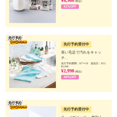
¥4,980
(税込)
61%OFF
SSV先行
先行予約受付中
長い毛足で汚れをキャッ
チ...
先行予約期間：8/7〜10 放送日：8/11
¥5,940
¥2,998
(税込)
49%OFF
SSV先行
先行予約受付中