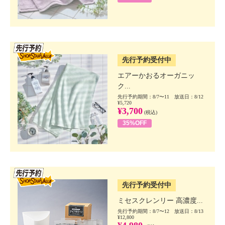
SSV先行
先行予約受付中
エアーかおるオーガニッ
ク...
先行予約期間：8/7〜11 放送日：8/12
¥5,720
¥3,700
(税込)
35%OFF
SSV先行
先行予約受付中
ミセスクレンリー 高濃度...
先行予約期間：8/7〜12 放送日：8/13
¥12,800