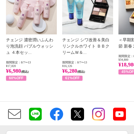
チェンジ 濃密潤いふんわ
チェンジ シワ改善＆美白
＜早期
り泡洗顔 バブルウォッシ
リンクルホワイト ＢＢク
節 新
ュ ４本セッ...
リームＷ＆...
期間限定：8
¥34,800
期間限定：8/7〜13
期間限定：8/7〜13
¥18,98
¥17,820
¥16,126
¥6,980
¥6,280
45%OF
(税込)
(税込)
60%OFF
61%OFF