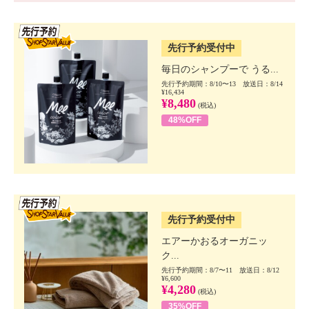
SSV先行
先行予約受付中
毎日のシャンプーで うる...
先行予約期間：8/10〜13 放送日：8/14
¥16,434
¥8,480
(税込)
48%OFF
SSV先行
先行予約受付中
エアーかおるオーガニッ
ク...
先行予約期間：8/7〜11 放送日：8/12
¥6,600
¥4,280
(税込)
35%OFF