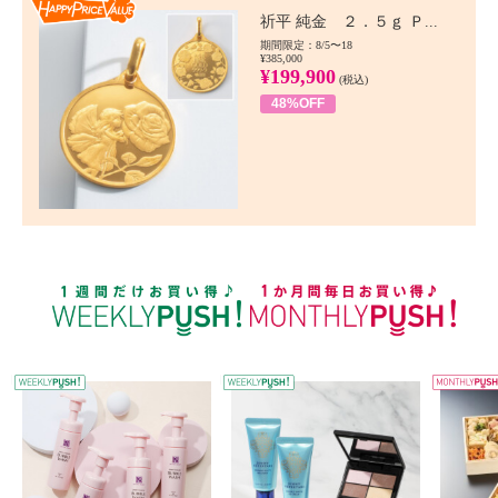
Happy Price value
祈平 純金 ２．５ｇ Ｐ...
期間限定：8/5〜18
¥385,000
¥199,900
(税込)
48%OFF
WEEKLY PUSH
W