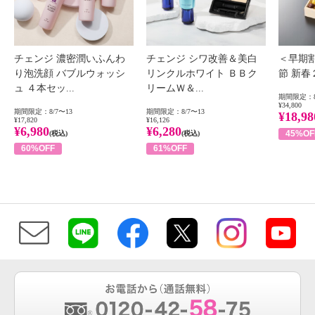
チェンジ 濃密潤いふんわ
チェンジ シワ改善＆美白
＜早期
り泡洗顔 バブルウォッシ
リンクルホワイト ＢＢク
節 新
ュ ４本セッ...
リームＷ＆...
期間限定：8
¥34,800
期間限定：8/7〜13
期間限定：8/7〜13
¥18,98
¥17,820
¥16,126
¥6,980
¥6,280
45%OF
(税込)
(税込)
60%OFF
61%OFF