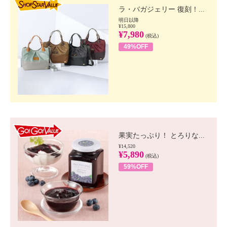
ラ・バガジェリー 復刻！...
明日以降
¥15,800
¥7,980
(税込)
49%OFF
GO!GO! VALUE
果実たっぷり！ とろりな...
¥14,520
¥5,890
(税込)
59%OFF