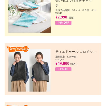
長い毛足で汚れをキャッ
チ...
先行予約期間：8/7〜10 放送日：8/11
¥5,940
¥2,998
(税込)
49%OFF
Happy Price value
ティエドゥール コロメル...
期間限定：8/10〜16
¥104,500
¥49,000
(税込)
53%OFF