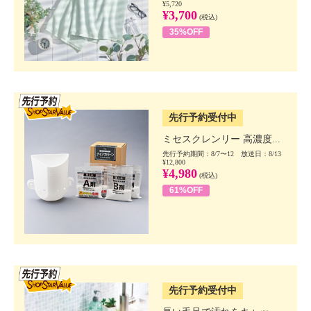
¥5,720
¥3,700
(税込)
35%OFF
SSV先行
先行予約受付中
ミセスクレンリー 高濃度...
先行予約期間：8/7〜12 放送日：8/13
¥12,800
¥4,980
(税込)
61%OFF
SSV先行
先行予約受付中