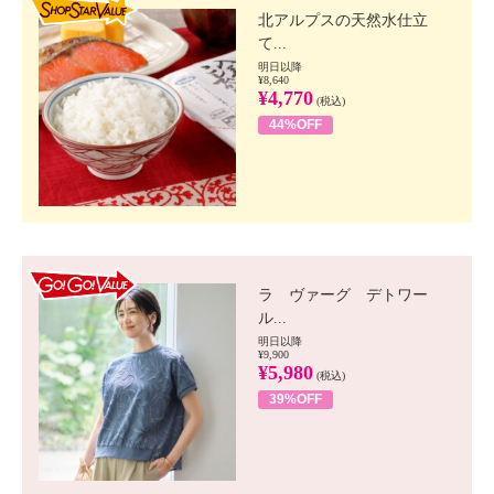
北アルプスの天然水仕立
て...
明日以降
¥8,640
¥4,770
(税込)
44%OFF
GO!GO! VALUE
ラ ヴァーグ デトワー
ル...
明日以降
¥9,900
¥5,980
(税込)
39%OFF