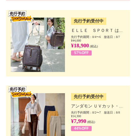
SSV先行
先行予約受付中
ＥＬＬＥ ＳＰＯＲＴ は...
先行予約期間：8/4〜6 放送日：8/7
¥44,000
¥18,900
(税込)
57%OFF
SSV先行
先行予約受付中
アンダモン ＵＶカット・...
先行予約期間：8/2〜7 放送日：8/8
¥14,300
¥7,990
(税込)
44%OFF