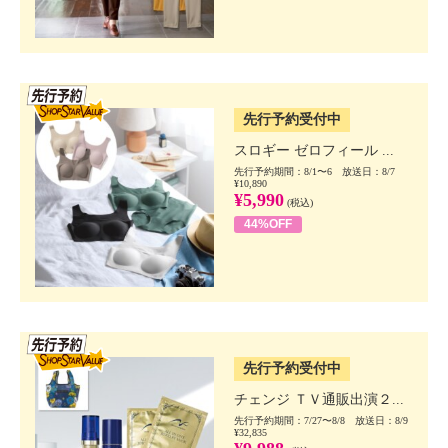
SSV先行
先行予約受付中
スロギー ゼロフィール ...
先行予約期間：8/1〜6 放送日：8/7
¥10,890
¥5,990
(税込)
44%OFF
SSV先行
先行予約受付中
チェンジ ＴＶ通販出演２...
先行予約期間：7/27〜8/8 放送日：8/9
¥32,835