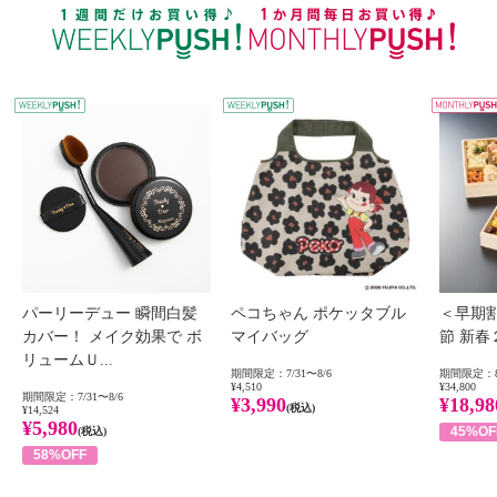
WEEKLY PUSH
W
パーリーデュー 瞬間白髪
ペコちゃん ポケッタブル
＜早期
カバー！ メイク効果で ボ
マイバッグ
節 新
リュームＵ...
期間限定：7/31〜8/6
期間限定：8
¥4,510
¥34,800
期間限定：7/31〜8/6
¥3,990
¥18,98
(税込)
¥14,524
¥5,980
45%OF
(税込)
58%OFF