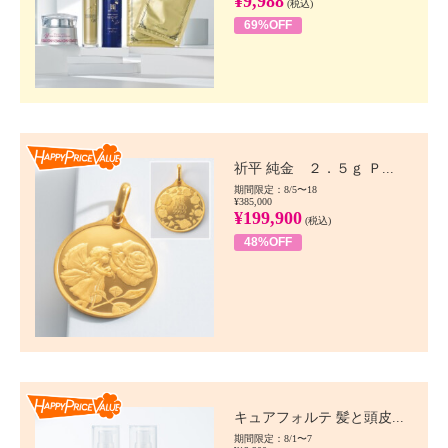
¥9,988
(税込)
69%OFF
Happy Price value
祈平 純金 ２．５ｇ Ｐ...
期間限定：8/5〜18
¥385,000
¥199,900
(税込)
48%OFF
Happy Price value
キュアフォルテ 髪と頭皮...
期間限定：8/1〜7