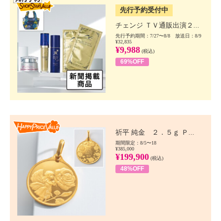
先行予約受付中
チェンジ ＴＶ通販出演２...
先行予約期間：7/27〜8/8 放送日：8/9
¥32,835
¥9,988
(税込)
69%OFF
Happy Price value
祈平 純金 ２．５ｇ Ｐ...
期間限定：8/5〜18
¥385,000
¥199,900
(税込)
48%OFF