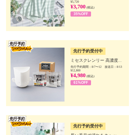
¥5,720
¥3,700
(税込)
35%OFF
SSV先行
先行予約受付中
ミセスクレンリー 高濃度...
先行予約期間：8/7〜12 放送日：8/13
¥12,800
¥4,980
(税込)
61%OFF
SSV先行
先行予約受付中