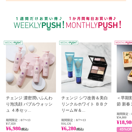
WEEKLY PUSH
W
チェンジ 濃密潤いふんわ
チェンジ シワ改善＆美白
＜早期
り泡洗顔 バブルウォッシ
リンクルホワイト ＢＢク
節 新
ュ ４本セッ...
リームＷ＆...
期間限定：8
¥34,800
期間限定：8/7〜13
期間限定：8/7〜13
¥18,98
¥17,820
¥16,126
¥6,980
¥6,280
45%OF
(税込)
(税込)