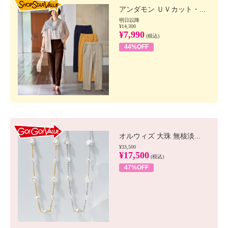
アンダモン ＵＶカット・...
明日以降
¥14,300
¥7,990
(税込)
44%OFF
GO!GO! VALUE
オルウィズ 大珠 無核淡...
¥33,500
¥17,500
(税込)
47%OFF