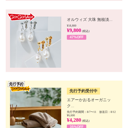
GO!GO! VALUE
オルウィズ 大珠 無核淡...
¥18,800
¥9,800
(税込)
47%OFF
SSV先行
先行予約受付中
エアーかおるオーガニッ
ク...
先行予約期間：8/7〜11 放送日：8/12
¥6,600
¥4,280
(税込)
35%OFF