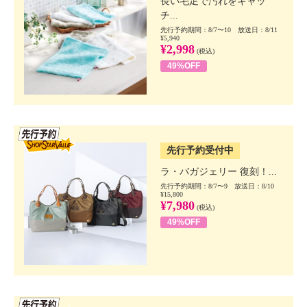
長い毛足で汚れをキャッ
チ...
先行予約期間：8/7〜10 放送日：8/11
¥5,940
¥2,998
(税込)
49%OFF
SSV先行
先行予約受付中
ラ・バガジェリー 復刻！...
先行予約期間：8/7〜9 放送日：8/10
¥15,800
¥7,980
(税込)
49%OFF
SSV先行