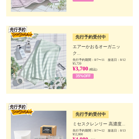
SSV先行
先行予約受付中
エアーかおるオーガニッ
ク...
先行予約期間：8/7〜11 放送日：8/12
¥5,720
¥3,700
(税込)
35%OFF
SSV先行
先行予約受付中
ミセスクレンリー 高濃度...
先行予約期間：8/7〜12 放送日：8/13
¥12,800