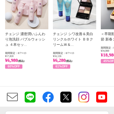
チェンジ 濃密潤いふんわ
チェンジ シワ改善＆美白
＜早期
り泡洗顔 バブルウォッシ
リンクルホワイト ＢＢク
節 新
ュ ４本セッ...
リームＷ＆...
期間限定：8
¥34,800
期間限定：8/7〜13
期間限定：8/7〜13
¥18,98
¥17,820
¥16,126
¥6,980
¥6,280
45%OF
(税込)
(税込)
60%OFF
61%OFF