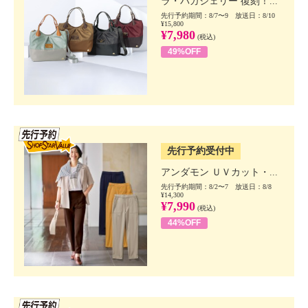
ラ・バガジェリー 復刻！...
先行予約期間：8/7〜9 放送日：8/10
¥15,800
¥7,980
(税込)
49%OFF
SSV先行
先行予約受付中
アンダモン ＵＶカット・...
先行予約期間：8/2〜7 放送日：8/8
¥14,300
¥7,990
(税込)
44%OFF
SSV先行