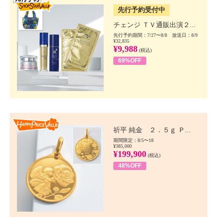
先行予約受付中
チェンジ ＴＶ通販出演２...
先行予約期間：7/27〜8/8 放送日：8/9
¥32,835
¥9,988
(税込)
69%OFF
Happy Price value
祈平 純金 ２．５ｇ Ｐ...
期間限定：8/5〜18
¥385,000
¥199,900
(税込)
48%OFF