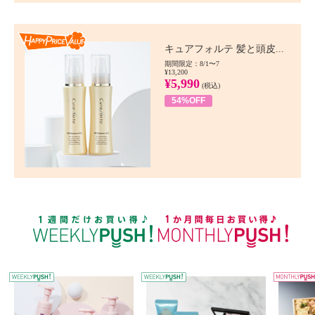
Happy Price value
キュアフォルテ 髪と頭皮...
期間限定：8/1〜7
¥13,200
¥5,990
(税込)
54%OFF
WEEKLY PUSH
W