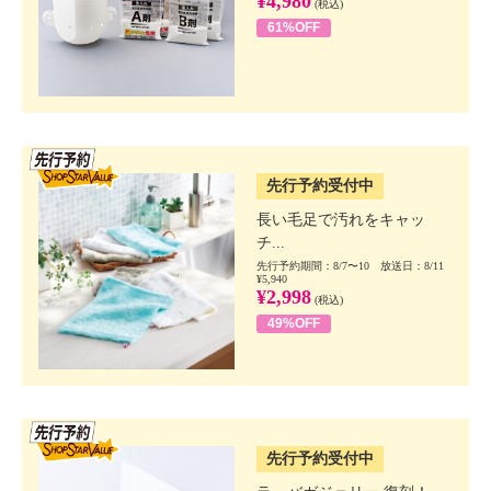
¥4,980
(税込)
61%OFF
SSV先行
先行予約受付中
長い毛足で汚れをキャッ
チ...
先行予約期間：8/7〜10 放送日：8/11
¥5,940
¥2,998
(税込)
49%OFF
SSV先行
先行予約受付中