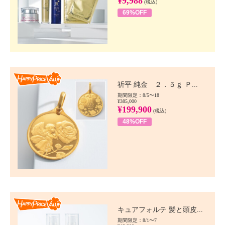
¥9,988
(税込)
69%OFF
Happy Price value
祈平 純金 ２．５ｇ Ｐ...
期間限定：8/5〜18
¥385,000
¥199,900
(税込)
48%OFF
Happy Price value
キュアフォルテ 髪と頭皮...
期間限定：8/1〜7