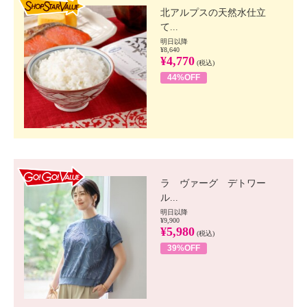
北アルプスの天然水仕立
て...
明日以降
¥8,640
¥4,770
(税込)
44%OFF
GO!GO! VALUE
ラ ヴァーグ デトワー
ル...
明日以降
¥9,900
¥5,980
(税込)
39%OFF