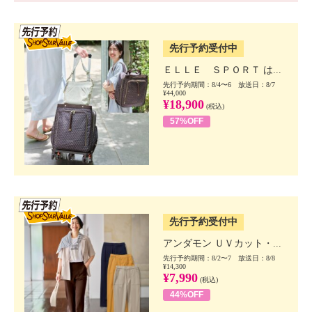
SSV先行
先行予約受付中
ＥＬＬＥ ＳＰＯＲＴ は...
先行予約期間：8/4〜6 放送日：8/7
¥44,000
¥18,900
(税込)
57%OFF
SSV先行
先行予約受付中
アンダモン ＵＶカット・...
先行予約期間：8/2〜7 放送日：8/8
¥14,300
¥7,990
(税込)
44%OFF