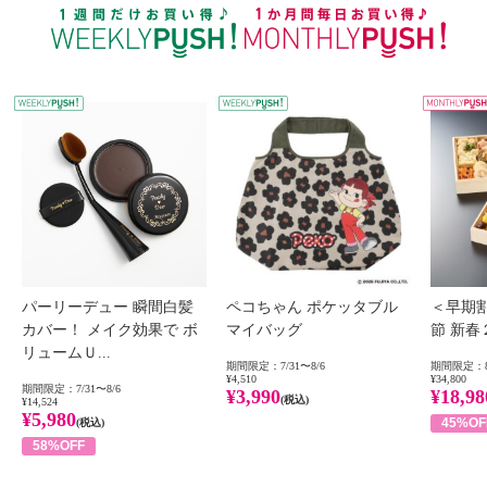
WEEKLY PUSH
W
パーリーデュー 瞬間白髪
ペコちゃん ポケッタブル
＜早期
カバー！ メイク効果で ボ
マイバッグ
節 新
リュームＵ...
期間限定：7/31〜8/6
期間限定：8
¥4,510
¥34,800
期間限定：7/31〜8/6
¥3,990
¥18,98
(税込)
¥14,524
¥5,980
45%OF
(税込)
58%OFF