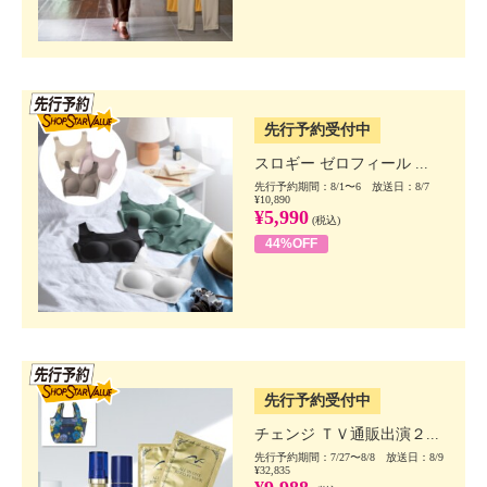
SSV先行
先行予約受付中
スロギー ゼロフィール ...
先行予約期間：8/1〜6 放送日：8/7
¥10,890
¥5,990
(税込)
44%OFF
SSV先行
先行予約受付中
チェンジ ＴＶ通販出演２...
先行予約期間：7/27〜8/8 放送日：8/9
¥32,835