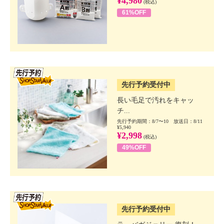
¥4,980
(税込)
61%OFF
SSV先行
先行予約受付中
長い毛足で汚れをキャッ
チ...
先行予約期間：8/7〜10 放送日：8/11
¥5,940
¥2,998
(税込)
49%OFF
SSV先行
先行予約受付中