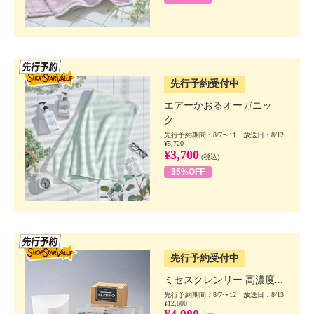
SSV先行
先行予約受付中
エアーかおるオーガニッ
ク...
先行予約期間：8/7〜11 放送日：8/12
¥5,720
¥3,700
(税込)
35%OFF
SSV先行
先行予約受付中
ミセスクレンリー 高濃度...
先行予約期間：8/7〜12 放送日：8/13
¥12,800