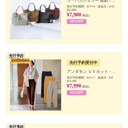
ラ・バガジェリー 復刻！...
先行予約期間：8/7〜9 放送日：8/10
¥15,800
¥7,980
(税込)
49%OFF
SSV先行
先行予約受付中
アンダモン ＵＶカット・...
先行予約期間：8/2〜7 放送日：8/8
¥14,300
¥7,990
(税込)
44%OFF
SSV先行