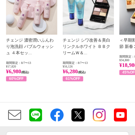
チェンジ 濃密潤いふんわ
チェンジ シワ改善＆美白
＜早期
り泡洗顔 バブルウォッシ
リンクルホワイト ＢＢク
節 新
ュ ４本セッ...
リームＷ＆...
期間限定：8
¥34,800
期間限定：8/7〜13
期間限定：8/7〜13
¥18,98
¥17,820
¥16,126
¥6,980
¥6,280
45%OF
(税込)
(税込)
60%OFF
61%OFF