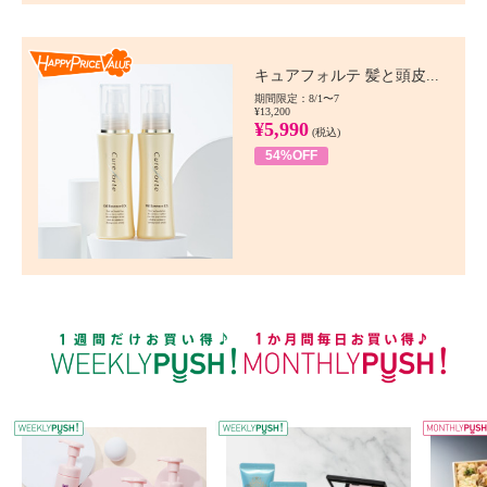
Happy Price value
キュアフォルテ 髪と頭皮...
期間限定：8/1〜7
¥13,200
¥5,990
(税込)
54%OFF
WEEKLY PUSH
W