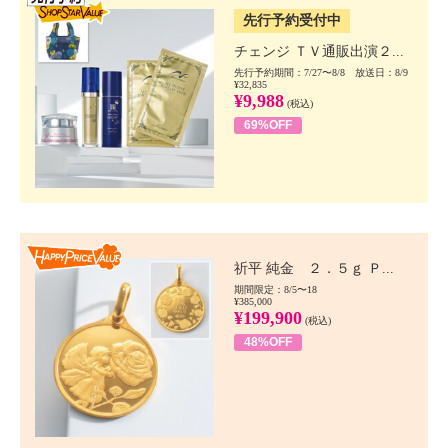
先行予約受付中
チェンジ ＴＶ通販出演２...
先行予約期間：7/27〜8/8 放送日：8/9
¥32,835
¥9,988
(税込)
69%OFF
Happy Price value
祈平 純金 ２．５ｇ Ｐ...
期間限定：8/5〜18
¥385,000
¥199,900
(税込)
48%OFF