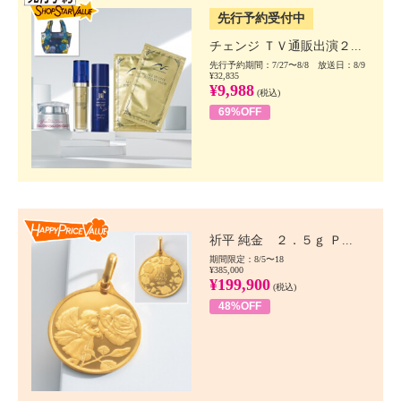
先行予約受付中
チェンジ ＴＶ通販出演２...
先行予約期間：7/27〜8/8 放送日：8/9
¥32,835
¥9,988
(税込)
69%OFF
Happy Price value
祈平 純金 ２．５ｇ Ｐ...
期間限定：8/5〜18
¥385,000
¥199,900
(税込)
48%OFF