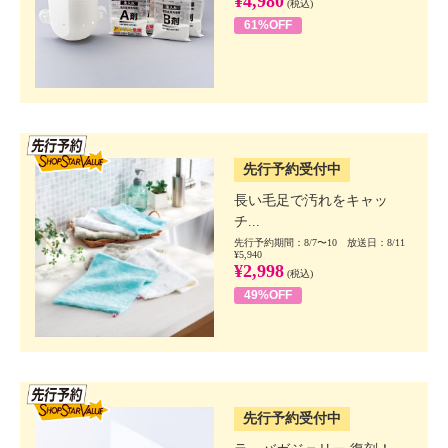
¥4,980
(税込)
61%OFF
SSV先行
先行予約受付中
長い毛足で汚れをキャッ
チ...
先行予約期間：8/7〜10 放送日：8/11
¥5,940
¥2,998
(税込)
49%OFF
SSV先行
先行予約受付中