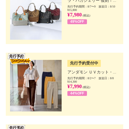
ラ・バガジェリー 復刻！...
先行予約期間：8/7〜9 放送日：8/10
¥15,800
¥7,980
(税込)
49%OFF
SSV先行
先行予約受付中
アンダモン ＵＶカット・...
先行予約期間：8/2〜7 放送日：8/8
¥14,300
¥7,990
(税込)
44%OFF
SSV先行