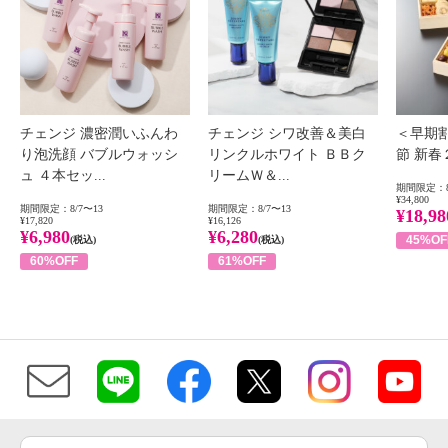
チェンジ 濃密潤いふんわ
チェンジ シワ改善＆美白
＜早期
り泡洗顔 バブルウォッシ
リンクルホワイト ＢＢク
節 新
ュ ４本セッ...
リームＷ＆...
期間限定：8
¥34,800
期間限定：8/7〜13
期間限定：8/7〜13
¥18,98
¥17,820
¥16,126
¥6,980
¥6,280
45%OF
(税込)
(税込)
60%OFF
61%OFF