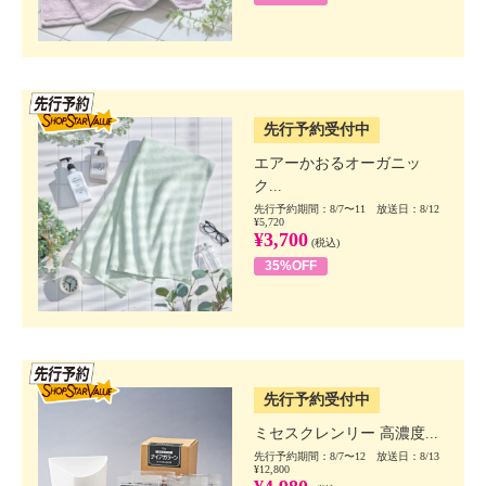
SSV先行
先行予約受付中
エアーかおるオーガニッ
ク...
先行予約期間：8/7〜11 放送日：8/12
¥5,720
¥3,700
(税込)
35%OFF
SSV先行
先行予約受付中
ミセスクレンリー 高濃度...
先行予約期間：8/7〜12 放送日：8/13
¥12,800