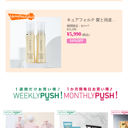
Happy Price value
キュアフォルテ 髪と頭皮...
期間限定：8/1〜7
¥13,200
¥5,990
(税込)
54%OFF
WEEKLY PUSH
W