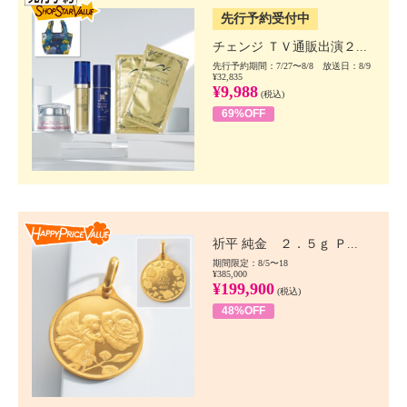
先行予約受付中
チェンジ ＴＶ通販出演２...
先行予約期間：7/27〜8/8 放送日：8/9
¥32,835
¥9,988
(税込)
69%OFF
Happy Price value
祈平 純金 ２．５ｇ Ｐ...
期間限定：8/5〜18
¥385,000
¥199,900
(税込)
48%OFF