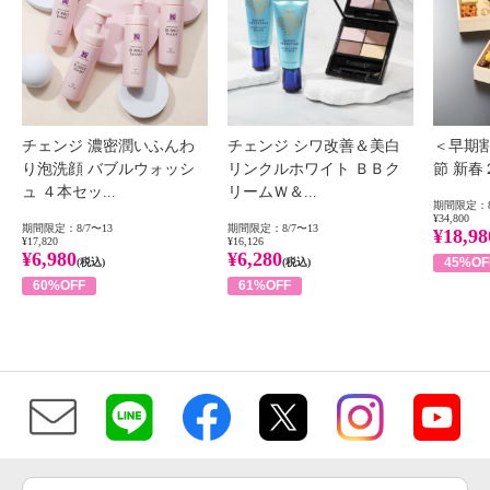
チェンジ 濃密潤いふんわ
チェンジ シワ改善＆美白
＜早期
り泡洗顔 バブルウォッシ
リンクルホワイト ＢＢク
節 新
ュ ４本セッ...
リームＷ＆...
期間限定：8
¥34,800
期間限定：8/7〜13
期間限定：8/7〜13
¥18,98
¥17,820
¥16,126
¥6,980
¥6,280
45%OF
(税込)
(税込)
60%OFF
61%OFF