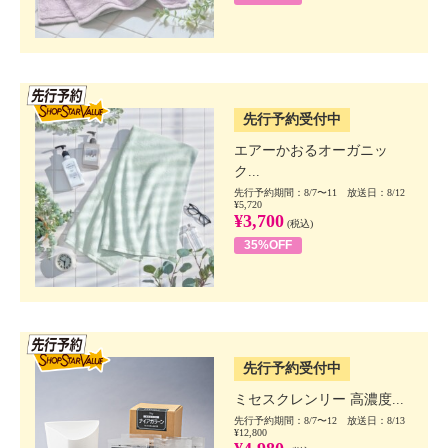
SSV先行
先行予約受付中
エアーかおるオーガニッ
ク...
先行予約期間：8/7〜11 放送日：8/12
¥5,720
¥3,700
(税込)
35%OFF
SSV先行
先行予約受付中
ミセスクレンリー 高濃度...
先行予約期間：8/7〜12 放送日：8/13
¥12,800