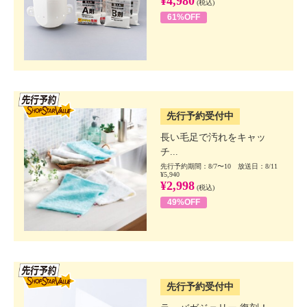
¥4,980
(税込)
61%OFF
SSV先行
先行予約受付中
長い毛足で汚れをキャッ
チ...
先行予約期間：8/7〜10 放送日：8/11
¥5,940
¥2,998
(税込)
49%OFF
SSV先行
先行予約受付中