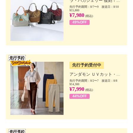
ラ・バガジェリー 復刻！...
先行予約期間：8/7〜9 放送日：8/10
¥15,800
¥7,980
(税込)
49%OFF
SSV先行
先行予約受付中
アンダモン ＵＶカット・...
先行予約期間：8/2〜7 放送日：8/8
¥14,300
¥7,990
(税込)
44%OFF
SSV先行