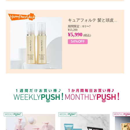
Happy Price value
キュアフォルテ 髪と頭皮...
期間限定：8/1〜7
¥13,200
¥5,990
(税込)
54%OFF
WEEKLY PUSH
W