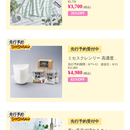
¥5,720
¥3,700
(税込)
35%OFF
SSV先行
先行予約受付中
ミセスクレンリー 高濃度...
先行予約期間：8/7〜12 放送日：8/13
¥12,800
¥4,980
(税込)
61%OFF
SSV先行
先行予約受付中