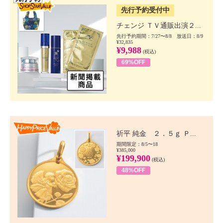
先行予約受付中
チェンジ ＴＶ通販出演２...
先行予約期間：7/27〜8/8 放送日：8/9
¥32,835
¥9,988
(税込)
69%OFF
Happy Price value
祈平 純金 ２．５ｇ Ｐ...
期間限定：8/5〜18
¥385,000
¥199,900
(税込)
48%OFF