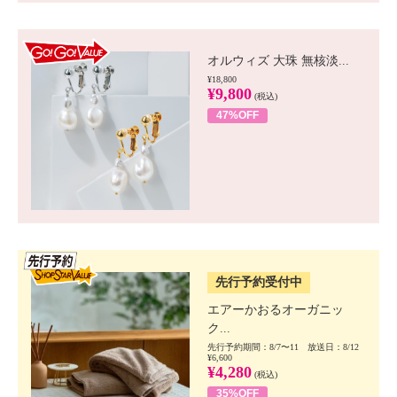
GO!GO! VALUE
オルウィズ 大珠 無核淡...
¥18,800
¥9,800
(税込)
47%OFF
SSV先行
先行予約受付中
エアーかおるオーガニッ
ク...
先行予約期間：8/7〜11 放送日：8/12
¥6,600
¥4,280
(税込)
35%OFF