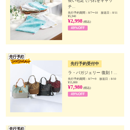
長い毛足で汚れをキャッ
チ...
先行予約期間：8/7〜10 放送日：8/11
¥5,940
¥2,998
(税込)
49%OFF
SSV先行
先行予約受付中
ラ・バガジェリー 復刻！...
先行予約期間：8/7〜9 放送日：8/10
¥15,800
¥7,980
(税込)
49%OFF
SSV先行