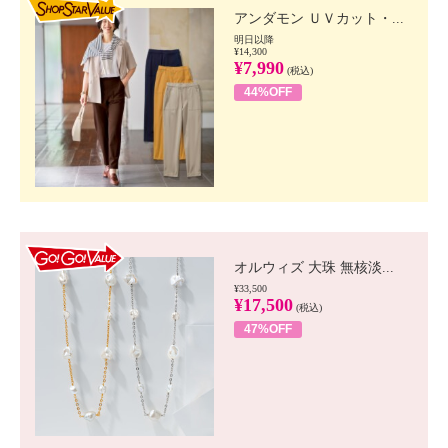
アンダモン ＵＶカット・...
明日以降
¥14,300
¥7,990
(税込)
44%OFF
GO!GO! VALUE
オルウィズ 大珠 無核淡...
¥33,500
¥17,500
(税込)
47%OFF