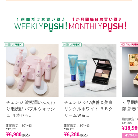
WEEKLY PUSH
W
チェンジ 濃密潤いふんわ
チェンジ シワ改善＆美白
＜早期
り泡洗顔 バブルウォッシ
リンクルホワイト ＢＢク
節 新
ュ ４本セッ...
リームＷ＆...
期間限定：8
¥34,800
期間限定：8/7〜13
期間限定：8/7〜13
¥18,98
¥17,820
¥16,126
¥6,980
¥6,280
45%OF
(税込)
(税込)