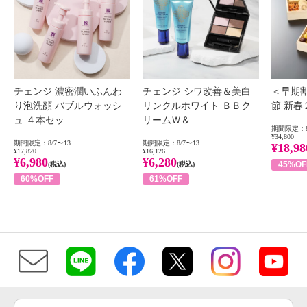
チェンジ 濃密潤いふんわ
チェンジ シワ改善＆美白
＜早期
り泡洗顔 バブルウォッシ
リンクルホワイト ＢＢク
節 新
ュ ４本セッ...
リームＷ＆...
期間限定：8
¥34,800
期間限定：8/7〜13
期間限定：8/7〜13
¥18,98
¥17,820
¥16,126
¥6,980
¥6,280
45%OF
(税込)
(税込)
60%OFF
61%OFF