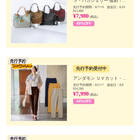
ラ・バガジェリー 復刻！...
先行予約期間：8/7〜9 放送日：8/10
¥15,800
¥7,980
(税込)
49%OFF
SSV先行
先行予約受付中
アンダモン ＵＶカット・...
先行予約期間：8/2〜7 放送日：8/8
¥14,300
¥7,990
(税込)
44%OFF
SSV先行