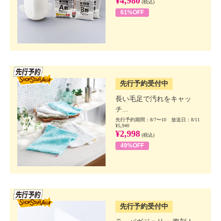
¥4,980
(税込)
61%OFF
SSV先行
先行予約受付中
長い毛足で汚れをキャッ
チ...
先行予約期間：8/7〜10 放送日：8/11
¥5,940
¥2,998
(税込)
49%OFF
SSV先行
先行予約受付中