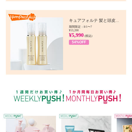
Happy Price value
キュアフォルテ 髪と頭皮...
期間限定：8/1〜7
¥13,200
¥5,990
(税込)
54%OFF
WEEKLY PUSH
W