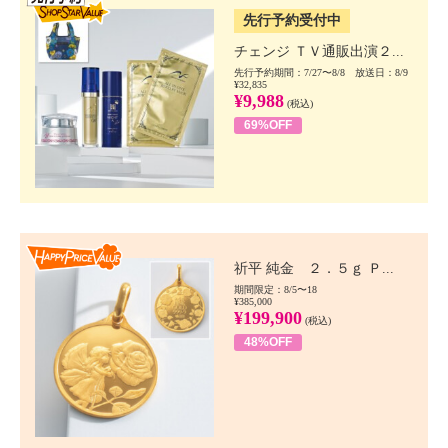
先行予約受付中
チェンジ ＴＶ通販出演２...
先行予約期間：7/27〜8/8 放送日：8/9
¥32,835
¥9,988
(税込)
69%OFF
Happy Price value
祈平 純金 ２．５ｇ Ｐ...
期間限定：8/5〜18
¥385,000
¥199,900
(税込)
48%OFF