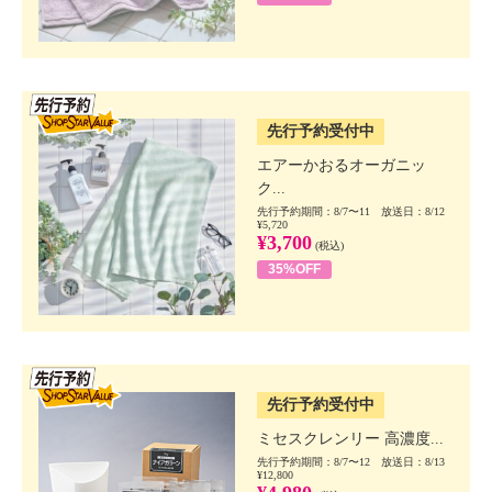
SSV先行
先行予約受付中
エアーかおるオーガニッ
ク...
先行予約期間：8/7〜11 放送日：8/12
¥5,720
¥3,700
(税込)
35%OFF
SSV先行
先行予約受付中
ミセスクレンリー 高濃度...
先行予約期間：8/7〜12 放送日：8/13
¥12,800