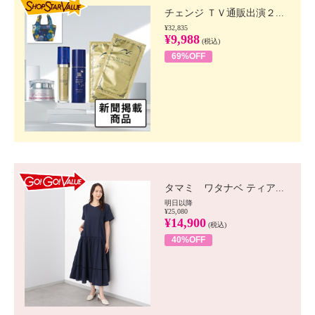
チェンジ ＴＶ通販出演２...
¥32,835
¥9,988
(税込)
69%OFF
GO!GO! VALUE
タマミ ワタナベ ティア...
明日以降
¥25,080
¥14,900
(税込)
40%OFF