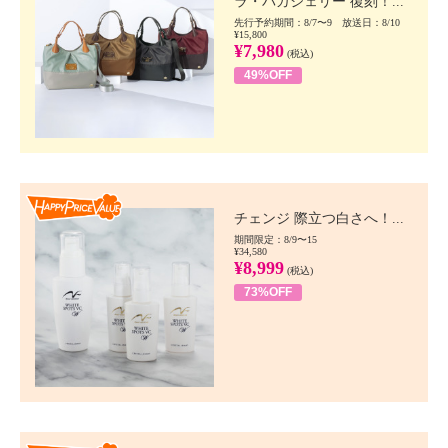
ラ・バガジェリー 復刻！...
先行予約期間：8/7〜9 放送日：8/10
¥15,800
¥7,980
(税込)
49%OFF
Happy Price value
チェンジ 際立つ白さへ！...
期間限定：8/9〜15
¥34,580
¥8,999
(税込)
73%OFF