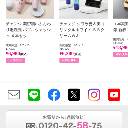
チェンジ 濃密潤いふんわ
チェンジ シワ改善＆美白
＜早期
り泡洗顔 バブルウォッシ
リンクルホワイト ＢＢク
節 新
ュ ４本セッ...
リームＷ＆...
期間限定：8
¥34,800
期間限定：8/7〜13
期間限定：8/7〜13
¥18,98
¥17,820
¥16,126
¥6,980
¥6,280
45%OF
(税込)
(税込)
60%OFF
61%OFF