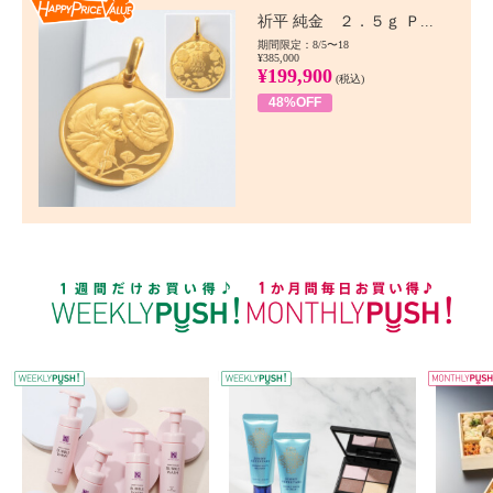
Happy Price value
祈平 純金 ２．５ｇ Ｐ...
期間限定：8/5〜18
¥385,000
¥199,900
(税込)
48%OFF
WEEKLY PUSH
W