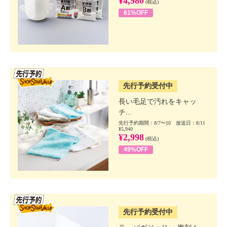
¥4,980
(税込)
61%OFF
SSV先行
先行予約受付中
長い毛足で汚れをキャッ
チ...
先行予約期間：8/7〜10 放送日：8/11
¥5,940
¥2,998
(税込)
49%OFF
SSV先行
先行予約受付中