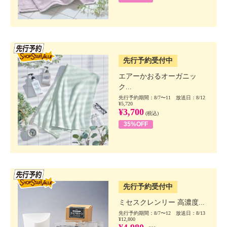
SSV先行
先行予約受付中
エアーかおるオーガニッ
ク...
先行予約期間：8/7〜11 放送日：8/12
¥5,720
¥3,700
(税込)
35%OFF
SSV先行
先行予約受付中
ミセスクレンリー 高濃度...
先行予約期間：8/7〜12 放送日：8/13
¥12,800