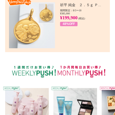
Happy Price value
祈平 純金 ２．５ｇ Ｐ...
期間限定：8/5〜18
¥385,000
¥199,900
(税込)
48%OFF
WEEKLY PUSH
W