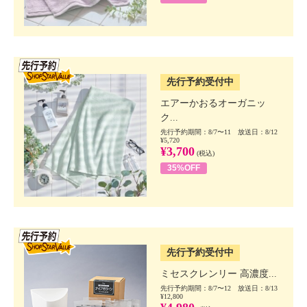
SSV先行
先行予約受付中
エアーかおるオーガニッ
ク...
先行予約期間：8/7〜11 放送日：8/12
¥5,720
¥3,700
(税込)
35%OFF
SSV先行
先行予約受付中
ミセスクレンリー 高濃度...
先行予約期間：8/7〜12 放送日：8/13
¥12,800