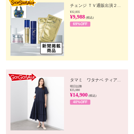
チェンジ ＴＶ通販出演２...
¥32,835
¥9,988
(税込)
69%OFF
GO!GO! VALUE
タマミ ワタナベ ティア...
明日以降
¥25,080
¥14,900
(税込)
40%OFF