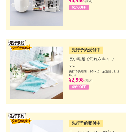
¥4,980
(税込)
61%OFF
SSV先行
先行予約受付中
長い毛足で汚れをキャッ
チ...
先行予約期間：8/7〜10 放送日：8/11
¥5,940
¥2,998
(税込)
49%OFF
SSV先行
先行予約受付中