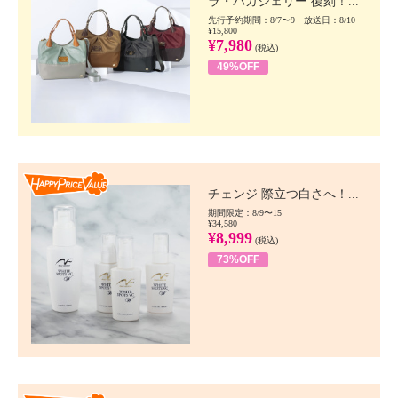
ラ・バガジェリー 復刻！...
先行予約期間：8/7〜9 放送日：8/10
¥15,800
¥7,980
(税込)
49%OFF
Happy Price value
チェンジ 際立つ白さへ！...
期間限定：8/9〜15
¥34,580
¥8,999
(税込)
73%OFF