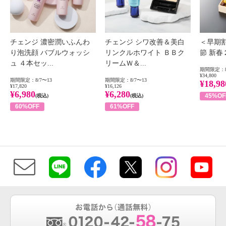
チェンジ 濃密潤いふんわ
チェンジ シワ改善＆美白
＜早期
り泡洗顔 バブルウォッシ
リンクルホワイト ＢＢク
節 新
ュ ４本セッ...
リームＷ＆...
期間限定：8
¥34,800
期間限定：8/7〜13
期間限定：8/7〜13
¥18,98
¥17,820
¥16,126
¥6,980
¥6,280
45%OF
(税込)
(税込)
60%OFF
61%OFF