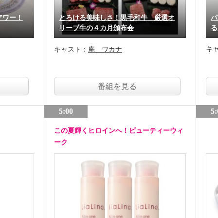
アワー！
とろける美味しさ！黒毛和牛 厳選オ
パ
リーブ牛の４カ月頒布会
る
キ
キャスト：
庵 ワカナ
番組を見る
5:00
5:
この夏輝くヒロインへ！ビューティーウィ
ーク