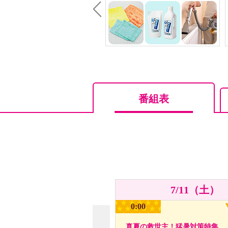
Prev
番組表
7/11（土）
0:00
真夏の救世主！猛暑対策特集