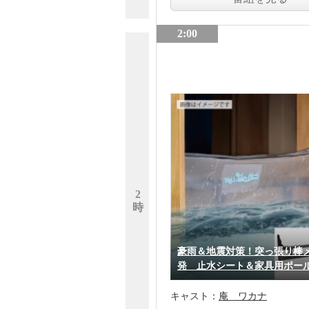
2:00
2
時
豪雨＆地震対策！突っ張り棒
発 止水シート＆家具用ポー
キャスト：
庵 ワカナ