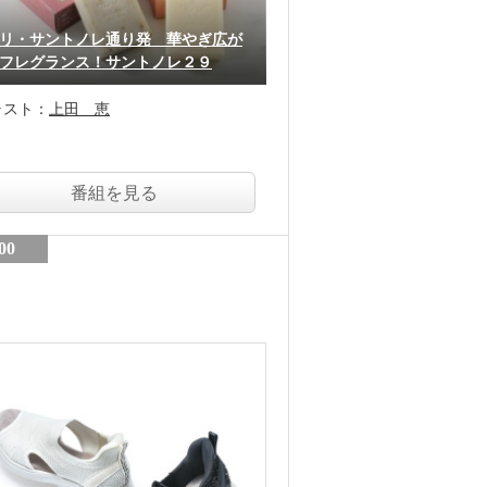
リ・サントノレ通り発 華やぎ広が
フレグランス！サントノレ２９
ャスト：
上田 恵
番組を見る
00