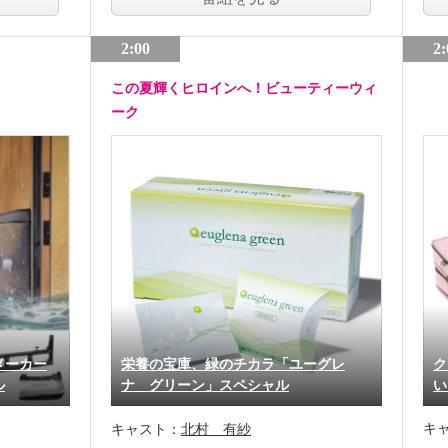
2:00
2:
この夏輝くヒロインへ！ビューティーウィ
ーク
メーカー
栄養の宝庫、緑のチカラ「ユーグレ
ク
ル
ナ グリーン」スペシャル
い
キ
キャスト：
北村 有紗