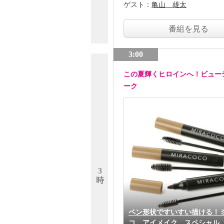
ゲスト：
亀山 雄太
番組を見る
3:00
この夏輝くヒロインへ！ビュー
ーク
3
時
ペン形状ですいすい描ける！
コ アイメイク スペシャル