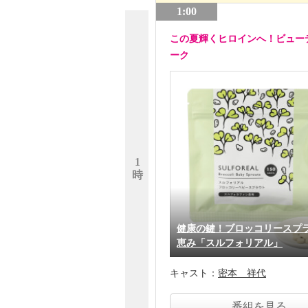
1:00
この夏輝くヒロインへ！ビュー
ーク
1
時
健康の鍵！ブロッコリースプ
恵み「スルフォリアル」
キャスト：
密本 祥代
番組を見る