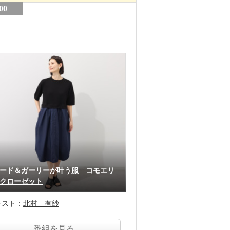
00
ード＆ガーリーが叶う服 コモエリ
クローゼット
ャスト：
北村 有紗
番組を見る