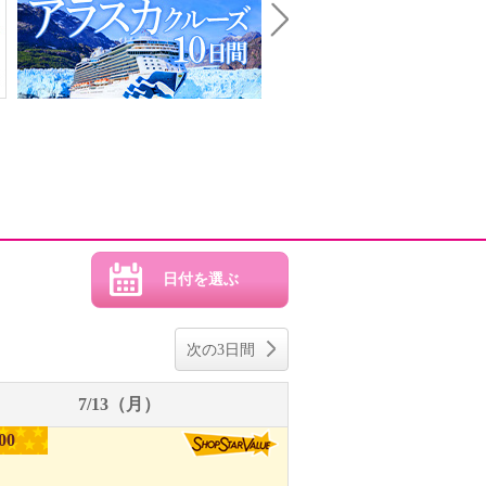
Next
次の3日間
7/13（月）
00