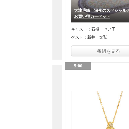
大津毛織 深夜のスペシャル
お買い得カーペット
キャスト：
石盛 けい子
ゲスト：
新井 文弘
番組を見る
5:00