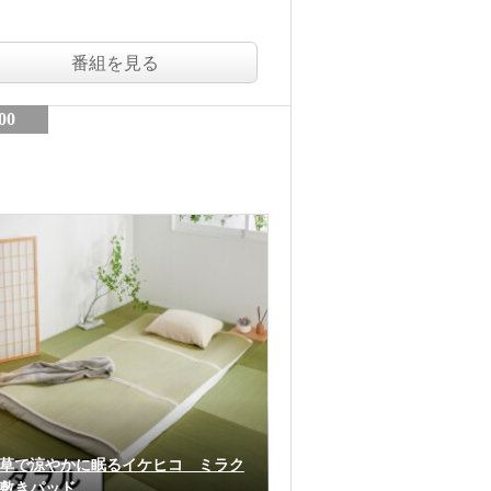
番組を見る
00
草で涼やかに眠るイケヒコ ミラク
敷きパッド