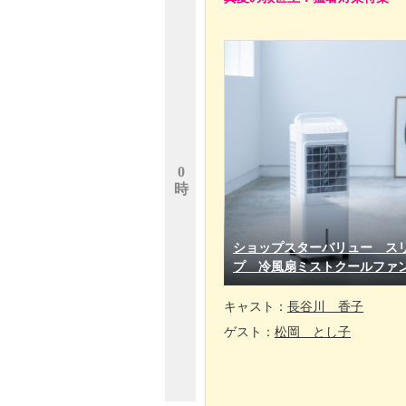
0
時
ショップスターバリュー ス
プ 冷風扇ミストクールファ
キャスト：
長谷川 香子
ゲスト：
松岡 とし子