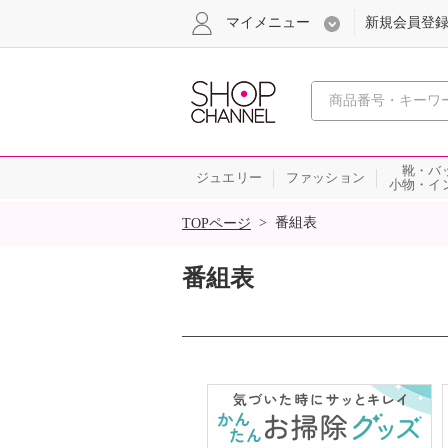
マイメニュー
新規会員登
心おどる
靴・バ
ジュエリー
ファッション
小物・イ
SALE
>
番組表
TOPページ
番組表