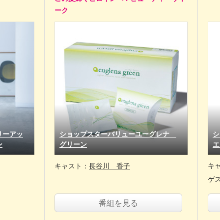
ーク
リーアッ
ショップスターバリューユーグレナ
シ
ン
グリーン
エ
キ
キャスト：
長谷川 香子
ゲ
番組を見る