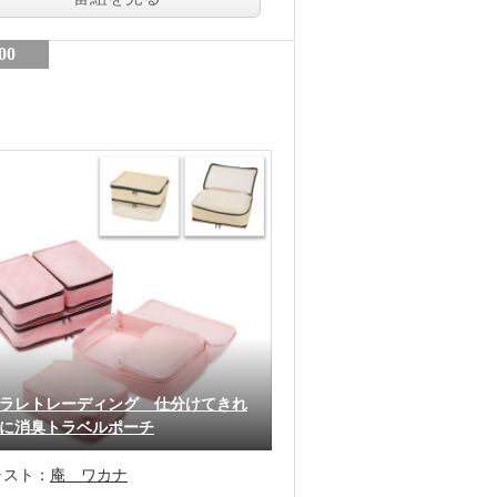
00
ラレトレーディング 仕分けてきれ
に消臭トラベルポーチ
ャスト：
庵 ワカナ