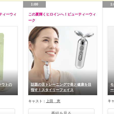
1:00
1:
ティーウィ
この夏輝くヒロインへ！ビューティーウィ
ーク
ラウトの
話題の舌トレーニングで美と健康を目
モ
指す！スタイリーフェイス
ー
キ
キャスト：
上田 恵
番組を見る