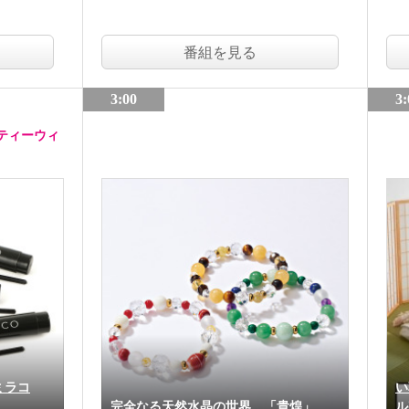
番組を見る
3:00
3:
ティーウィ
ミラコ
い
完全なる天然水晶の世界 「貴煌」
ル