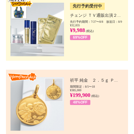
先行予約受付中
チェンジ ＴＶ通販出演２...
先行予約期間：7/27〜8/8 放送日：8/9
¥32,835
¥9,988
(税込)
69%OFF
Happy Price value
祈平 純金 ２．５ｇ Ｐ...
期間限定：8/5〜18
¥385,000
¥199,900
(税込)
48%OFF