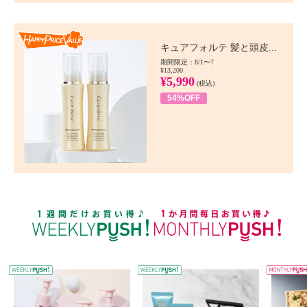
Happy Price value
キュアフォルテ 髪と頭皮...
期間限定：8/1〜7
¥13,200
¥5,990
(税込)
54%OFF
WEEKLY PUSH
W