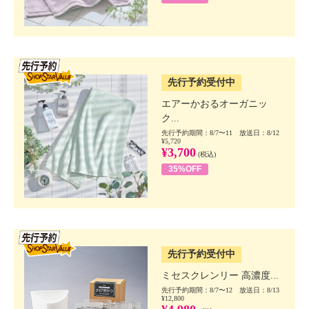
SSV先行
先行予約受付中
エアーかおるオーガニッ
ク...
先行予約期間：8/7〜11 放送日：8/12
¥5,720
¥3,700
(税込)
35%OFF
SSV先行
先行予約受付中
ミセスクレンリー 高濃度...
先行予約期間：8/7〜12 放送日：8/13
¥12,800