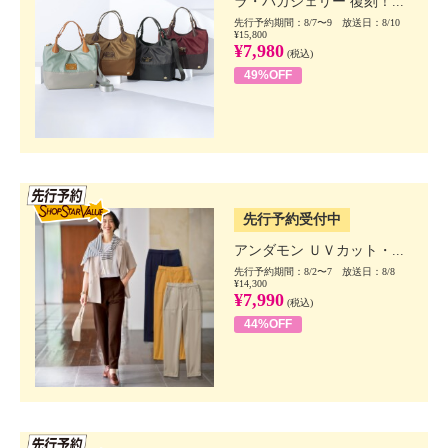
ラ・バガジェリー 復刻！...
先行予約期間：8/7〜9 放送日：8/10
¥15,800
¥7,980
(税込)
49%OFF
SSV先行
先行予約受付中
アンダモン ＵＶカット・...
先行予約期間：8/2〜7 放送日：8/8
¥14,300
¥7,990
(税込)
44%OFF
SSV先行