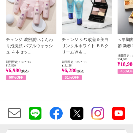
チェンジ 濃密潤いふんわ
チェンジ シワ改善＆美白
＜早期
り泡洗顔 バブルウォッシ
リンクルホワイト ＢＢク
節 新
ュ ４本セッ...
リームＷ＆...
期間限定：8
¥34,800
期間限定：8/7〜13
期間限定：8/7〜13
¥18,98
¥17,820
¥16,126
¥6,980
¥6,280
45%OF
(税込)
(税込)
60%OFF
61%OFF