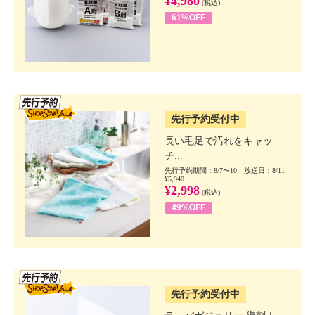
¥4,980
(税込)
61%OFF
SSV先行
先行予約受付中
長い毛足で汚れをキャッ
チ...
先行予約期間：8/7〜10 放送日：8/11
¥5,940
¥2,998
(税込)
49%OFF
SSV先行
先行予約受付中