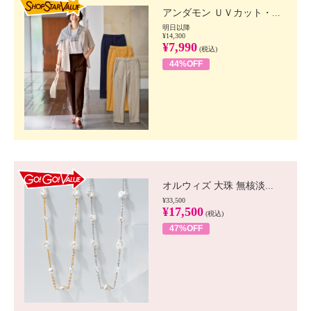
アンダモン ＵＶカット・...
明日以降
¥14,300
¥7,990
(税込)
44%OFF
GO!GO! VALUE
オルウィズ 大珠 無核淡...
¥33,500
¥17,500
(税込)
47%OFF