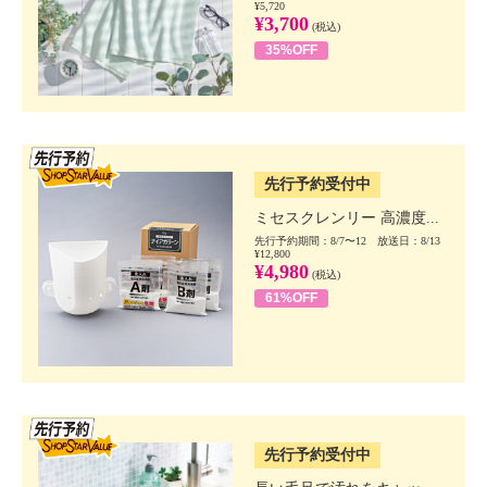
¥5,720
¥3,700
(税込)
35%OFF
SSV先行
先行予約受付中
ミセスクレンリー 高濃度...
先行予約期間：8/7〜12 放送日：8/13
¥12,800
¥4,980
(税込)
61%OFF
SSV先行
先行予約受付中