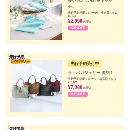
長い毛足で汚れをキャッ
チ...
先行予約期間：8/7〜10 放送日：8/11
¥5,940
¥2,998
(税込)
49%OFF
SSV先行
先行予約受付中
ラ・バガジェリー 復刻！...
先行予約期間：8/7〜9 放送日：8/10
¥15,800
¥7,980
(税込)
49%OFF
SSV先行