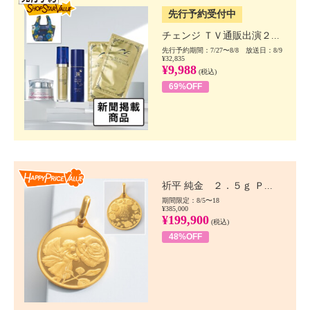
先行予約受付中
チェンジ ＴＶ通販出演２...
先行予約期間：7/27〜8/8 放送日：8/9
¥32,835
¥9,988
(税込)
69%OFF
Happy Price value
祈平 純金 ２．５ｇ Ｐ...
期間限定：8/5〜18
¥385,000
¥199,900
(税込)
48%OFF