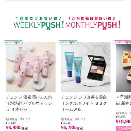
WEEKLY PUSH
W
チェンジ 濃密潤いふんわ
チェンジ シワ改善＆美白
＜早期
り泡洗顔 バブルウォッシ
リンクルホワイト ＢＢク
節 新
ュ ４本セッ...
リームＷ＆...
期間限定：8
¥34,800
期間限定：8/7〜13
期間限定：8/7〜13
¥18,98
¥17,820
¥16,126
¥6,980
¥6,280
45%OF
(税込)
(税込)