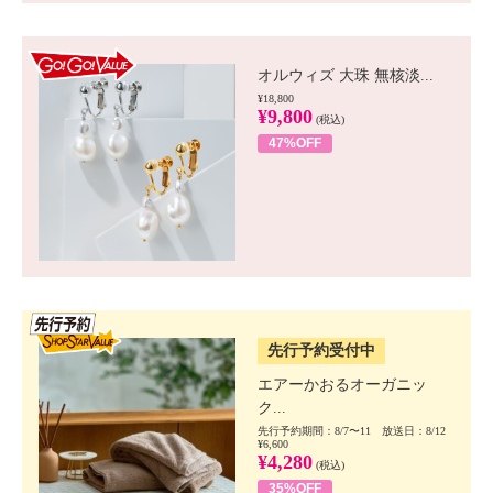
GO!GO! VALUE
オルウィズ 大珠 無核淡...
¥18,800
¥9,800
(税込)
47%OFF
SSV先行
先行予約受付中
エアーかおるオーガニッ
ク...
先行予約期間：8/7〜11 放送日：8/12
¥6,600
¥4,280
(税込)
35%OFF