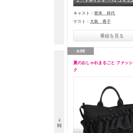
アートネイチャーヘアウィッ
キャスト：
密本 祥代
ゲスト：
大島 香子
番組を見る
4:00
夏のおしゃれまるごと ファッ
ク
4
時