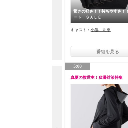
驚きの軽さ！！持ちやすさ！
ート ＳＡＬＥ
キャスト：
小俣 明奈
番組を見る
5:00
真夏の救世主！猛暑対策特集