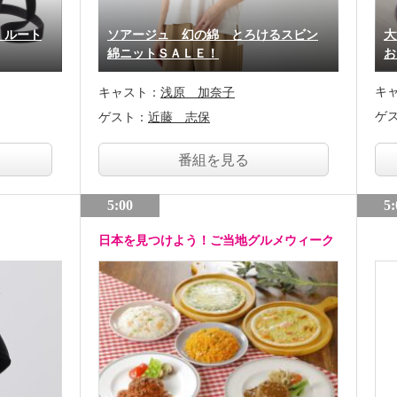
！ルート
ソアージュ 幻の綿 とろけるスビン
大
綿ニットＳＡＬＥ！
お
キ
キャスト：
浅原 加奈子
ゲ
ゲスト：
近藤 志保
番組を見る
5:00
5:
日本を見つけよう！ご当地グルメウィーク