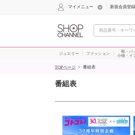
マイメニュー
新規会員登
心おどる
靴・バ
ジュエリー
ファッション
小物・イ
SALE
>
番組表
TOPページ
番組表