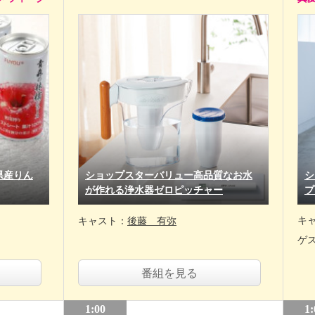
県産りん
ショップスターバリュー高品質なお水
シ
が作れる浄水器ゼロピッチャー
プ
キ
キャスト：
後藤 有弥
ゲ
番組を見る
1:00
1: