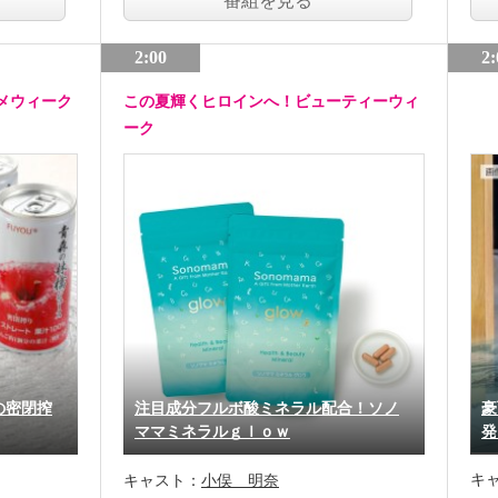
番組を見る
2:00
2:
メウィーク
この夏輝くヒロインへ！ビューティーウィ
ーク
の密閉搾
注目成分フルボ酸ミネラル配合！ソノ
豪
ママミネラルｇｌｏｗ
発
キ
キャスト：
小俣 明奈