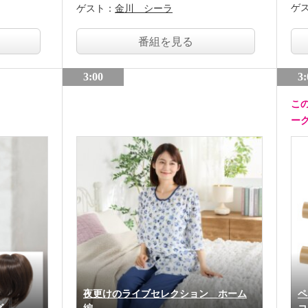
ゲ
ゲスト：
金川 シーラ
番組を見る
3:00
3:
こ
ー
夜更けのライブセレクション ホーム
ペ