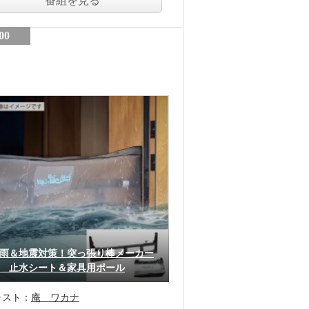
番組を見る
00
雨＆地震対策！突っ張り棒メーカー
 止水シート＆家具用ポール
ャスト：
庵 ワカナ