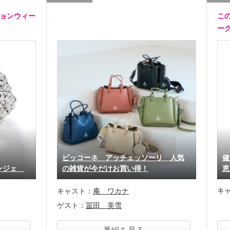
ションウィー
こ
ー
ピッコーネ アッチェッソーリ 人気
健
リンジェ
の雑貨が今だけお買い得！
恵
キ
キャスト：
庵 ワカナ
ゲスト：
冨田 美雪