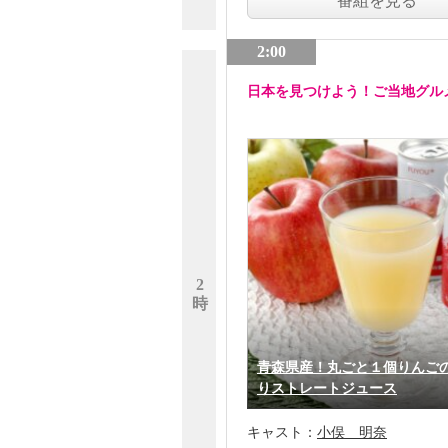
番組を見る
2:00
日本を見つけよう！ご当地グル
2
時
青森県産！丸ごと１個りんご
りストレートジュース
キャスト：
小俣 明奈