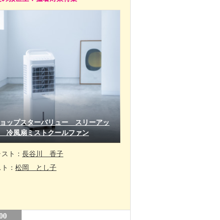
ョップスターバリュー スリーアッ
 冷風扇ミストクールファン
ャスト：
長谷川 香子
スト：
松岡 とし子
00