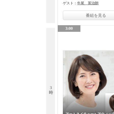
ゲスト：
牛尾 英治朗
番組を見る
3:00
3
時