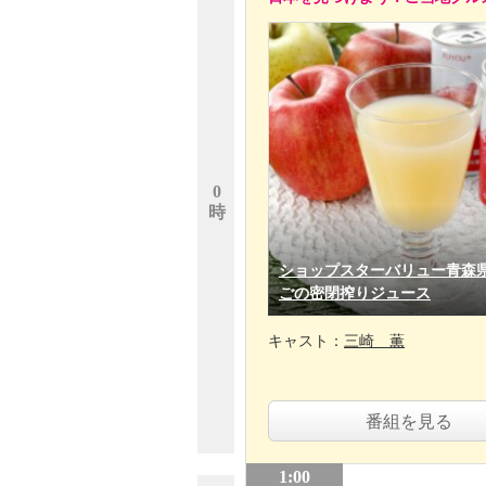
0
時
ショップスターバリュー青森
ごの密閉搾りジュース
キャスト：
三崎 薫
番組を見る
1:00