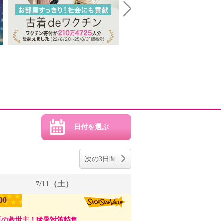
Next
次の3日間
7/11（土）
00
夏の救世主！猛暑対策特集