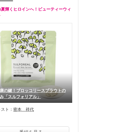
の夏輝くヒロインへ！ビューティーウィ
ク
康の鍵！ブロッコリースプラウトの
み「スルフォリアル」
ャスト：
密本 祥代