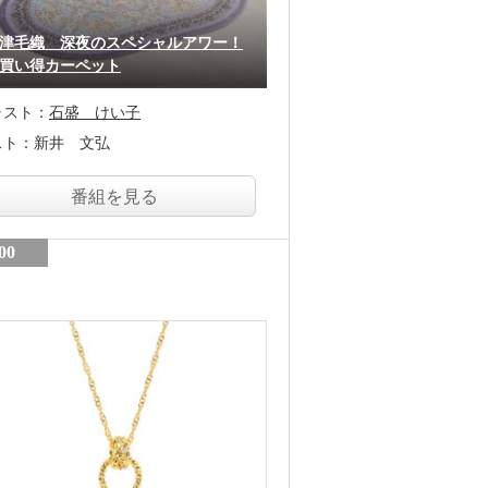
津毛織 深夜のスペシャルアワー！
買い得カーペット
ャスト：
石盛 けい子
スト：
新井 文弘
番組を見る
00