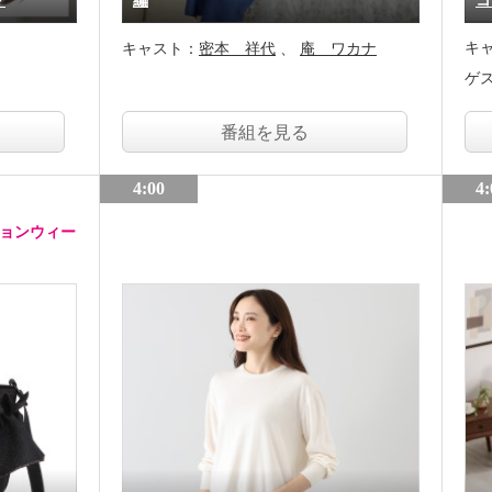
グ
編
コ
キ
キャスト：
密本 祥代
庵 ワカナ
ゲ
番組を見る
4:00
4:
ションウィー