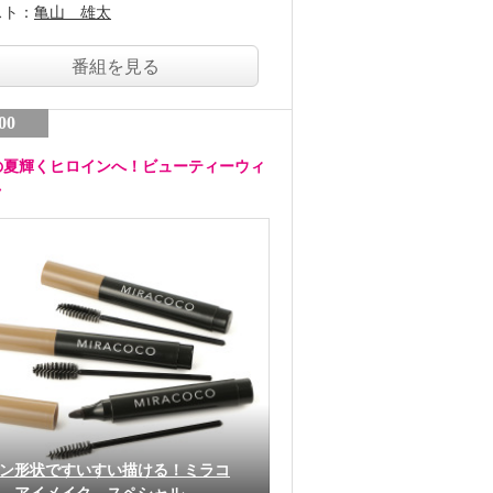
スト：
亀山 雄太
番組を見る
00
の夏輝くヒロインへ！ビューティーウィ
ク
ン形状ですいすい描ける！ミラコ