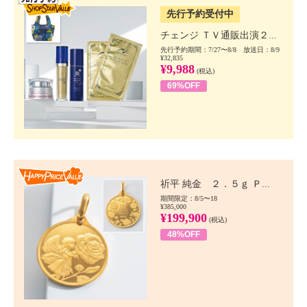
先行予約受付中
チェンジ ＴＶ通販出演２...
先行予約期間：7/27〜8/8 放送日：8/9
¥32,835
¥9,988
(税込)
69%OFF
Happy Price value
祈平 純金 ２．５ｇ Ｐ...
期間限定：8/5〜18
¥385,000
¥199,900
(税込)
48%OFF