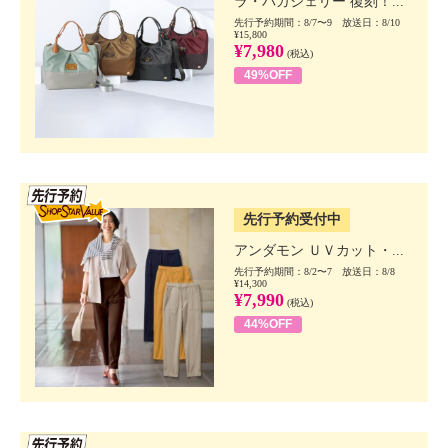
ラ・バガジェリー 復刻！...
先行予約期間：8/7〜9 放送日：8/10
¥15,800
¥7,980
(税込)
49%OFF
SSV先行
先行予約受付中
アンダモン ＵＶカット・...
先行予約期間：8/2〜7 放送日：8/8
¥14,300
¥7,990
(税込)
44%OFF
SSV先行