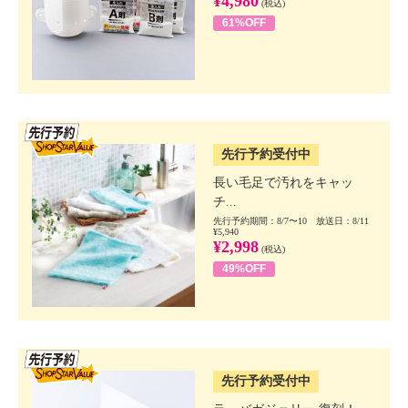
¥4,980
(税込)
61%OFF
SSV先行
先行予約受付中
長い毛足で汚れをキャッ
チ...
先行予約期間：8/7〜10 放送日：8/11
¥5,940
¥2,998
(税込)
49%OFF
SSV先行
先行予約受付中