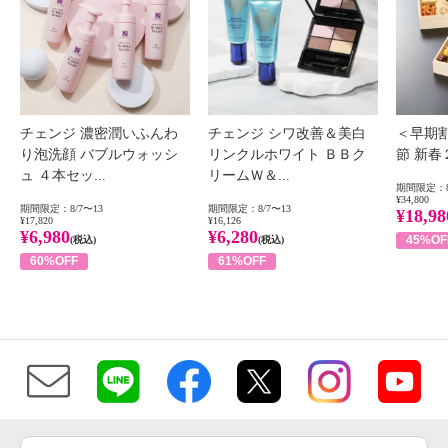
チェンジ 濃密潤いふんわ
チェンジ シワ改善＆美白
＜早期
り泡洗顔 バブルウォッシ
リンクルホワイト ＢＢク
節 新
ュ ４本セッ...
リームＷ＆...
期間限定：8
¥34,800
期間限定：8/7〜13
期間限定：8/7〜13
¥18,98
¥17,820
¥16,126
¥6,980
¥6,280
45%OF
(税込)
(税込)
60%OFF
61%OFF