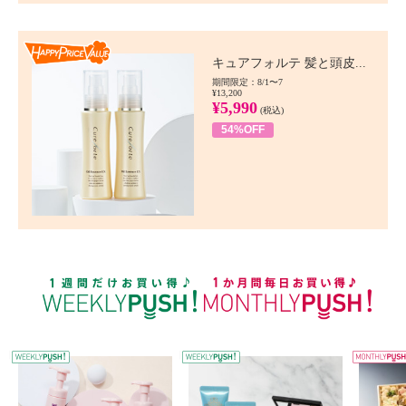
Happy Price value
キュアフォルテ 髪と頭皮...
期間限定：8/1〜7
¥13,200
¥5,990
(税込)
54%OFF
WEEKLY PUSH
W