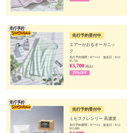
SSV先行
先行予約受付中
エアーかおるオーガニッ
ク...
先行予約期間：8/7〜11 放送日：8/12
¥5,720
¥3,700
(税込)
35%OFF
SSV先行
先行予約受付中
ミセスクレンリー 高濃度...
先行予約期間：8/7〜12 放送日：8/13
¥12,800