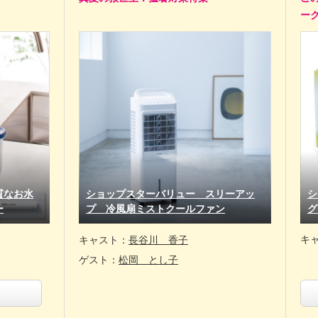
ー
質なお水
ショップスターバリュー スリーアッ
シ
ー
プ 冷風扇ミストクールファン
グ
キ
キャスト：
長谷川 香子
ゲスト：
松岡 とし子