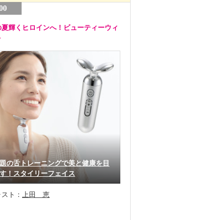
00
の夏輝くヒロインへ！ビューティーウィ
ク
題の舌トレーニングで美と健康を目
す！スタイリーフェイス
ャスト：
上田 恵