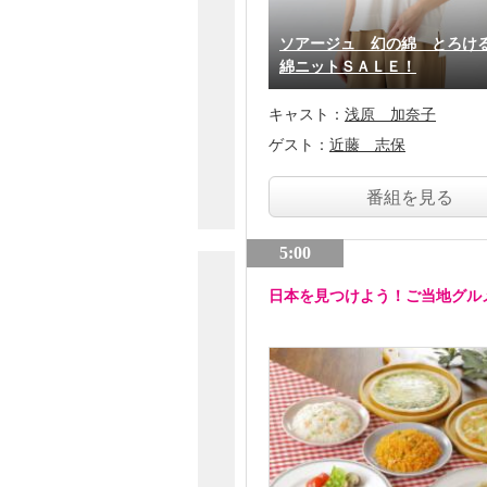
ソアージュ 幻の綿 とろけ
綿ニットＳＡＬＥ！
キャスト：
浅原 加奈子
ゲスト：
近藤 志保
番組を見る
5:00
日本を見つけよう！ご当地グル