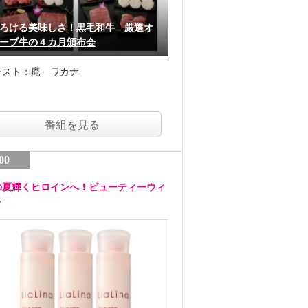
ろける美味しさ！黒毛和牛 厳選オ
ーブ牛の４カ月頒布会
ャスト：
庵 ワカナ
番組を見る
00
の夏輝くヒロインへ！ビューティーウィ
ク