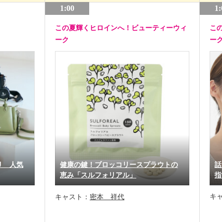
1:00
1:
この夏輝くヒロインへ！ビューティーウィ
こ
ーク
ー
リ 人気
健康の鍵！ブロッコリースプラウトの
話
恵み「スルフォリアル」
指
キ
キャスト：
密本 祥代