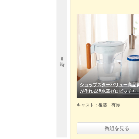
0
時
ショップスターバリュー高品
が作れる浄水器ゼロピッチャ
キャスト：
後藤 有弥
番組を見る