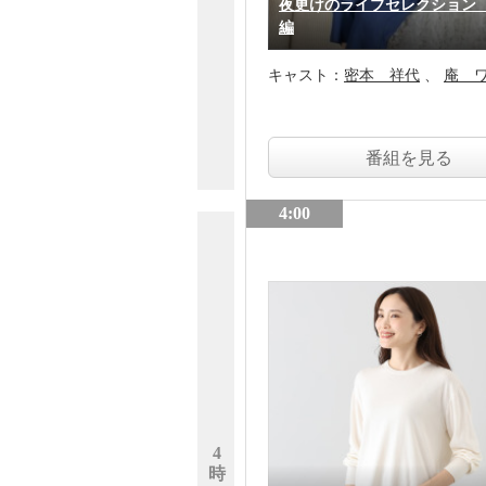
夜更けのライブセレクション
編
キャスト：
密本 祥代
庵 
番組を見る
4:00
4
時