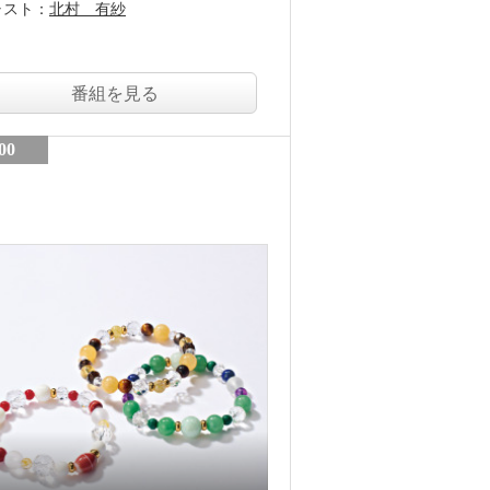
ャスト：
北村 有紗
番組を見る
00