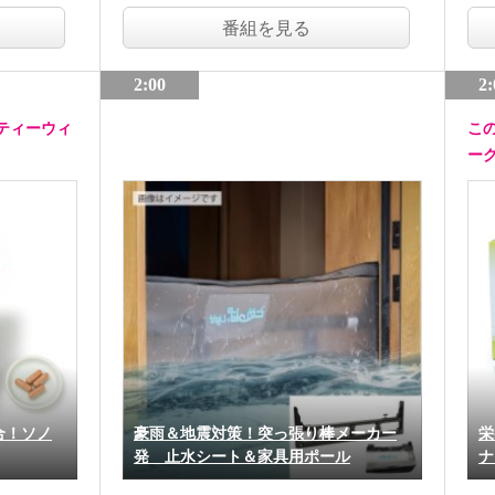
番組を見る
2:00
2:
ティーウィ
こ
ー
合！ソノ
豪雨＆地震対策！突っ張り棒メーカー
栄
発 止水シート＆家具用ポール
ナ