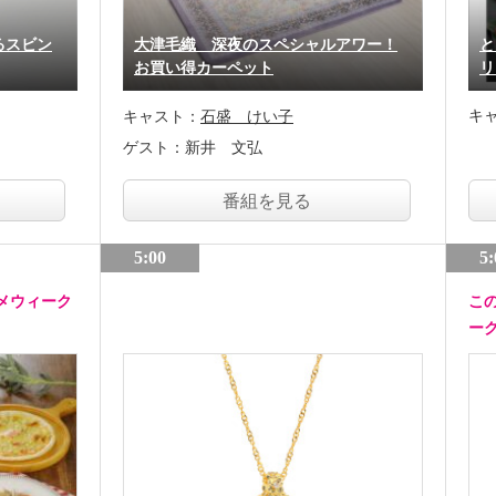
るスビン
大津毛織 深夜のスペシャルアワー！
と
お買い得カーペット
リ
キ
キャスト：
石盛 けい子
ゲスト：
新井 文弘
番組を見る
5:00
5:
メウィーク
こ
ー