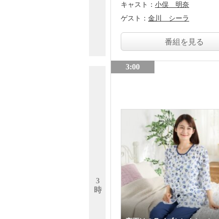
キャスト：
小俣 明奈
ゲスト：
金川 シーラ
番組を見る
3:00
3
時