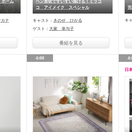
 ホーム
ペン形状ですいすい描ける！ミラコ
コ アイメイク スペシャル
完
キ
ワカナ
キャスト：
きのせ ひかる
ゲスト：
大家 幸与子
番組を見る
4:00
4:
日