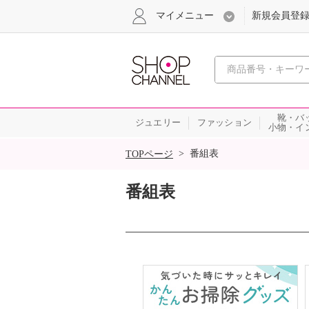
マイメニュー
新規会員登
心おどる
靴・バ
ジュエリー
ファッション
小物・イ
SALE
>
番組表
TOPページ
番組表