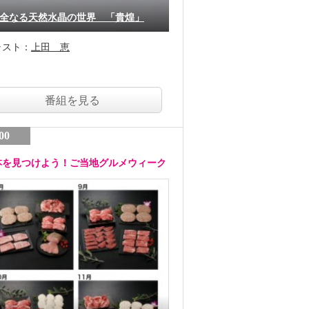
全なる天然水晶の世界 「貴煌」
ャスト：
上田 恵
番組を見る
00
本を見つけよう！ご当地グルメウィーク