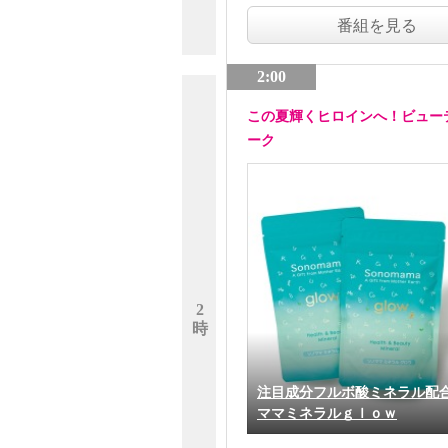
番組を見る
2:00
この夏輝くヒロインへ！ビュー
ーク
2
時
注目成分フルボ酸ミネラル配
ママミネラルｇｌｏｗ