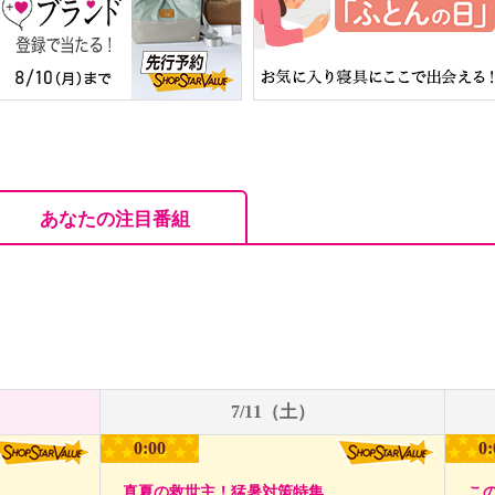
あなたの注目番組
7/11（土）
0:00
0:
真夏の救世主！猛暑対策特集
こ