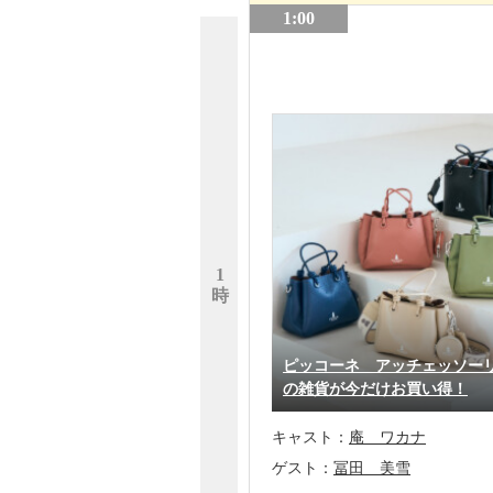
1:00
1
時
ピッコーネ アッチェッソー
の雑貨が今だけお買い得！
キャスト：
庵 ワカナ
ゲスト：
冨田 美雪