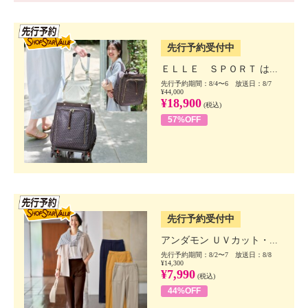
SSV先行
先行予約受付中
ＥＬＬＥ ＳＰＯＲＴ は...
先行予約期間：8/4〜6 放送日：8/7
¥44,000
¥18,900
(税込)
57%OFF
SSV先行
先行予約受付中
アンダモン ＵＶカット・...
先行予約期間：8/2〜7 放送日：8/8
¥14,300
¥7,990
(税込)
44%OFF