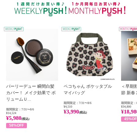
WEEKLY PUSH
W
パーリーデュー 瞬間白髪
ペコちゃん ポケッタブル
＜早期
カバー！ メイク効果で ボ
マイバッグ
節 新
リュームＵ...
期間限定：7/31〜8/6
期間限定：8
¥4,510
¥34,800
期間限定：7/31〜8/6
¥3,990
¥18,98
(税込)
¥14,524
¥5,980
45%OF
(税込)
58%OFF