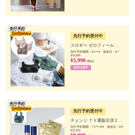
SSV先行
先行予約受付中
スロギー ゼロフィール ...
先行予約期間：8/1〜6 放送日：8/7
¥10,890
¥5,990
(税込)
44%OFF
SSV先行
先行予約受付中
チェンジ ＴＶ通販出演２...
先行予約期間：7/27〜8/8 放送日：8/9
¥32,835