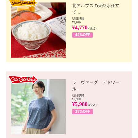
北アルプスの天然水仕立
て...
明日以降
¥8,640
¥4,770
(税込)
44%OFF
GO!GO! VALUE
ラ ヴァーグ デトワー
ル...
明日以降
¥9,900
¥5,980
(税込)
39%OFF