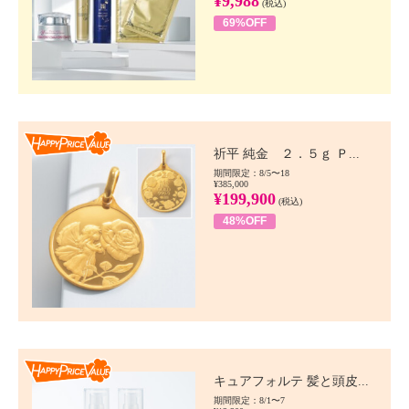
¥9,988
(税込)
69%OFF
Happy Price value
祈平 純金 ２．５ｇ Ｐ...
期間限定：8/5〜18
¥385,000
¥199,900
(税込)
48%OFF
Happy Price value
キュアフォルテ 髪と頭皮...
期間限定：8/1〜7