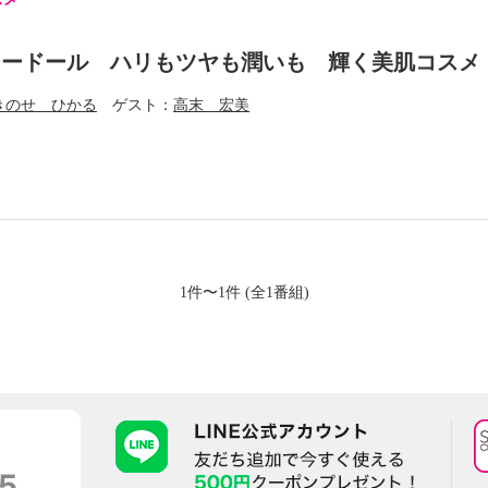
シードール ハリもツヤも潤いも 輝く美肌コスメ
きのせ ひかる
ゲスト
高末 宏美
1件〜1件 (全1番組)