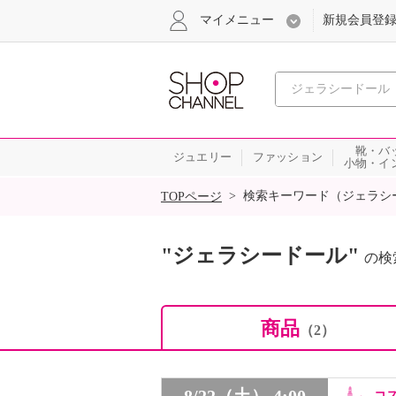
マイメニュー
新規会員登
心おどる
靴・バ
ジュエリー
ファッション
小物・イ
SALE
>
検索キーワード（ジェラシ
TOPページ
"ジェラシードール"
の検
商品
（2）
8/22（土） 4:00
コ