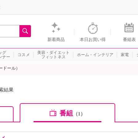
録
、瞬間を。通販・テレビショッピングのショップチャンネル
新着商品
本日お買い得
番組表
ッグ
美容・ダイエット
コスメ
ホーム・インテリア
家電
ンナー
フィットネス
ードール）
索結果
番組
（1）
スメ