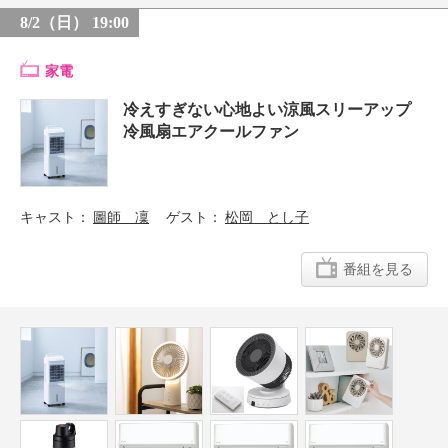
8/2（日） 19:00
家電
冷えすぎない心地よい涼風スリーアップ
冷風扇エアクールファン
キャスト
圖師 凜
ゲスト
松岡 とし子
番組を見る