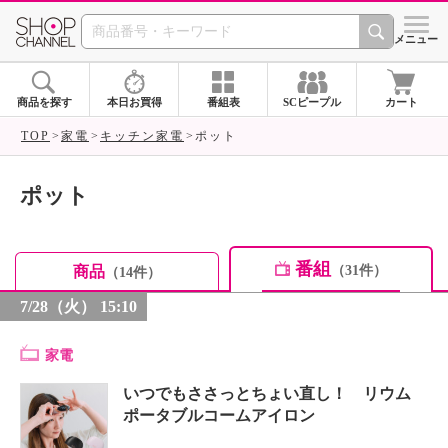
SHOP CHANNEL ショ
メニュー
商品を探す
本日お買得
番組表
SCピープル
カート
TOP
家電
キッチン家電
ポット
ポット
番組
商品
（31件）
（14件）
7/28（火） 15:10
家電
いつでもささっとちょい直し！ リウム
ポータブルコームアイロン