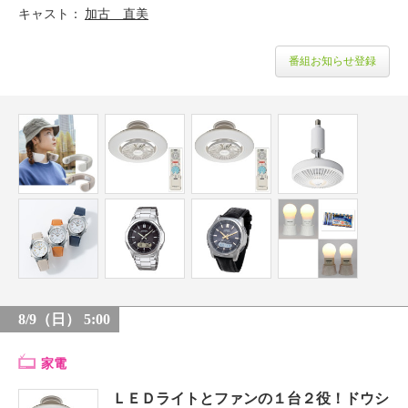
キャスト
加古 直美
番組お知らせ登録
8/9（日） 5:00
家電
ＬＥＤライトとファンの１台２役！ドウシ