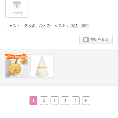
キャスト
佐々木 ひとみ
ゲスト
木須 喬裕
番組を見る
1
2
3
4
5
次へ