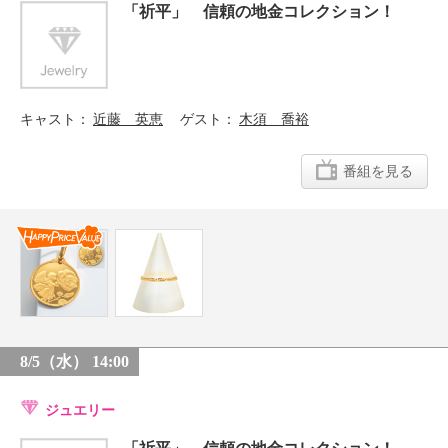
「祈平」 信頼の地金コレクション！
キャスト
近藤 英恵
ゲスト
木須 喬裕
番組を見る
8/5（水） 14:00
ジュエリー