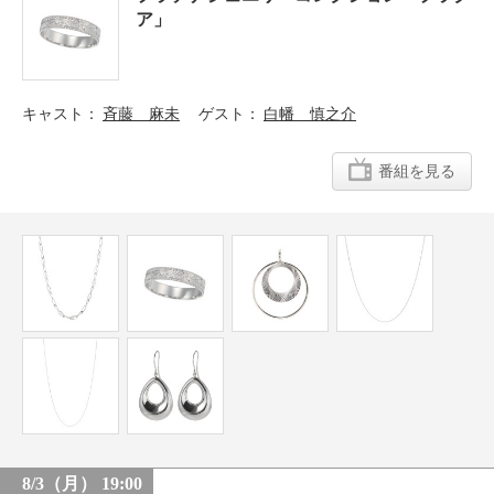
ア」
キャスト
斉藤 麻未
ゲスト
白幡 慎之介
番組を見る
8/3（月） 19:00