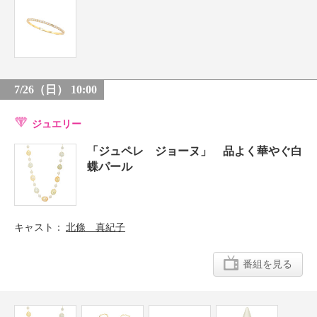
7/26（日） 10:00
ジュエリー
「ジュペレ ジョーヌ」 品よく華やぐ白
蝶パール
キャスト
北條 真紀子
番組を見る