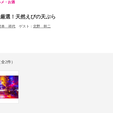
ルメ・お酒
人厳選！天然えびの天ぷら
密本 祥代
ゲスト
北野 幹二
（全2件）