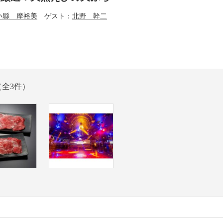
小縣 摩裕美
ゲスト
北野 幹二
（全3件）