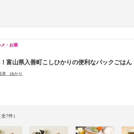
ルメ・お酒
い！富山県入善町こしひかりの便利なパックごはん
根津 ゆかり
（全7件）