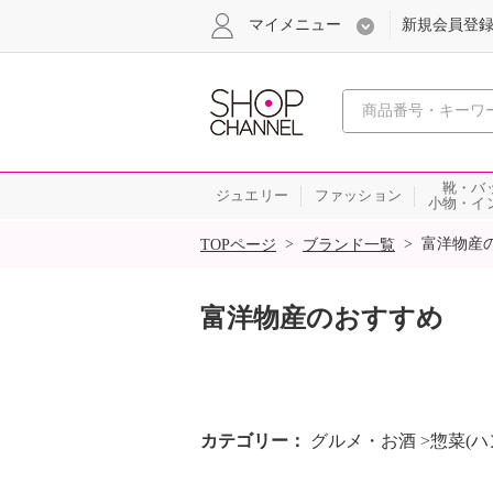
マイメニュー
新規会員登
心おどる
靴・バ
ジュエリー
ファッション
小物・イ
SALE
>
>
富洋物産
TOPページ
ブランド一覧
富洋物産のおすすめ
カテゴリー
グルメ・お酒 >惣菜(