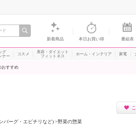
録
、瞬間を。通販・テレビショッピングのショップチャンネル
新着商品
本日お買い得
番組表
ッグ
美容・ダイエット
コスメ
ホーム・インテリア
家電
ンナー
フィットネス
のおすすめ
ハンバーグ・エビチリなど) >野菜の惣菜