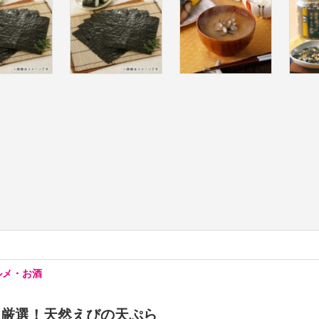
ルメ・お酒
人厳選！天然えびの天ぷら