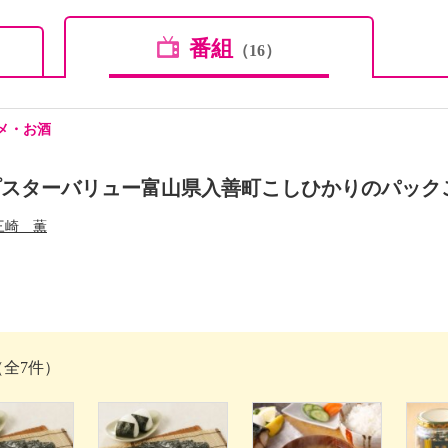
番組
（16）
メ・お酒
プスターバリュー富山県入善町こしひかりのパック
三崎 薫
（全7件）