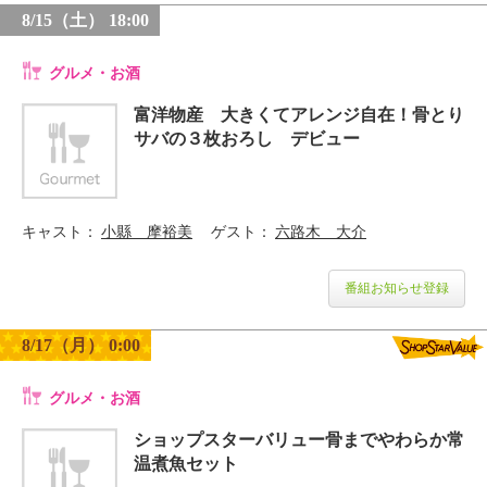
8/15（土） 18:00
グルメ・お酒
富洋物産 大きくてアレンジ自在！骨とり
サバの３枚おろし デビュー
キャスト
小縣 摩裕美
ゲスト
六路木 大介
番組お知らせ登録
8/17（月） 0:00
グルメ・お酒
ショップスターバリュー骨までやわらか常
温煮魚セット