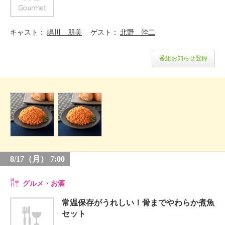
キャスト
嶋川 朋美
ゲスト
北野 幹二
番組お知らせ登録
8/17（月） 7:00
グルメ・お酒
常温保存がうれしい！骨までやわらか煮魚
セット