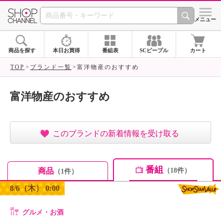
SHOP CHANNEL ショ
メニュー
商品を探す
本日お買得
番組表
SCピープル
カート
TOP
ブランド一覧
富洋物産のおすすめ
富洋物産のおすすめ
このブランドの新着情報を受け取る
番組
商品
（18件）
（1件）
8/6（木） 0:00
グルメ・お酒