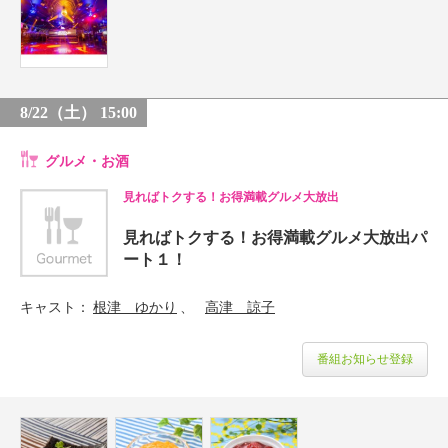
8/22（土） 15:00
グルメ・お酒
見ればトクする！お得満載グルメ大放出
見ればトクする！お得満載グルメ大放出パ
ート１！
キャスト
根津 ゆかり
高津 諒子
番組お知らせ登録