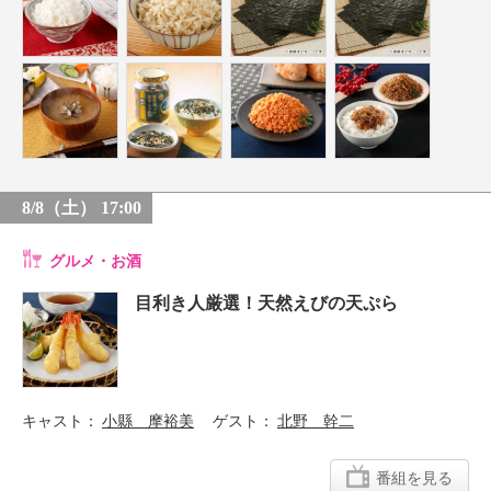
8/8（土） 17:00
グルメ・お酒
目利き人厳選！天然えびの天ぷら
キャスト
小縣 摩裕美
ゲスト
北野 幹二
番組を見る