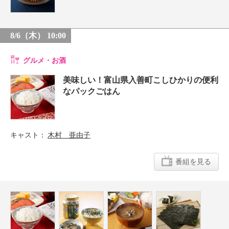
8/6（木） 10:00
グルメ・お酒
美味しい！富山県入善町こしひかりの便利
なパックごはん
キャスト
木村 亜由子
番組を見る