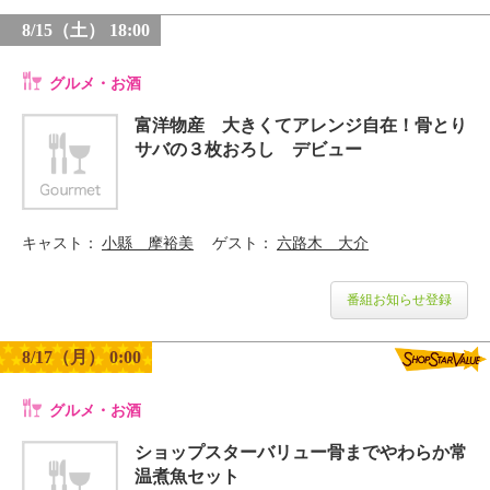
8/15（土） 18:00
グルメ・お酒
富洋物産 大きくてアレンジ自在！骨とり
サバの３枚おろし デビュー
キャスト
小縣 摩裕美
ゲスト
六路木 大介
番組お知らせ登録
8/17（月） 0:00
グルメ・お酒
ショップスターバリュー骨までやわらか常
温煮魚セット