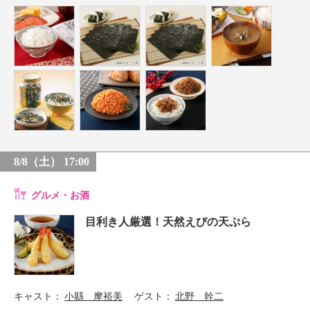
8/8（土） 17:00
グルメ・お酒
目利き人厳選！天然えびの天ぷら
キャスト
小縣 摩裕美
ゲスト
北野 幹二