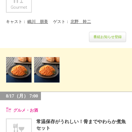
キャスト
嶋川 朋美
ゲスト
北野 幹二
番組お知らせ登録
8/17（月） 7:00
グルメ・お酒
常温保存がうれしい！骨までやわらか煮魚
セット