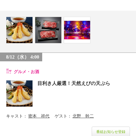
8/12（水） 4:00
グルメ・お酒
目利き人厳選！天然えびの天ぷら
キャスト
密本 祥代
ゲスト
北野 幹二
番組お知らせ登録