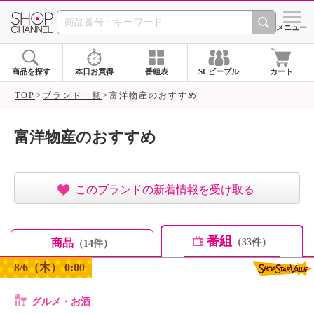
SHOP CHANNEL ショ
メニュー
商品を探す
本日お買得
番組表
SCピープル
カート
TOP
ブランド一覧
富洋物産のおすすめ
富洋物産のおすすめ
このブランドの新着情報を受け取る
番組
商品
（33件）
（14件）
8/6（木） 0:00
グルメ・お酒