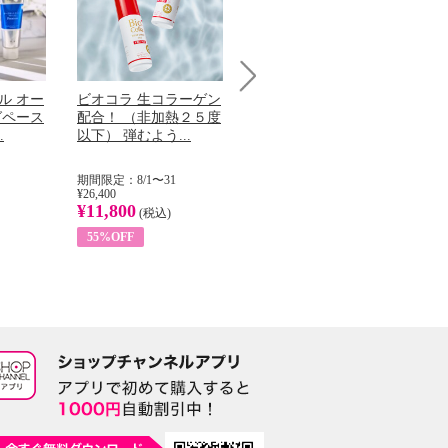
ル オー
ビオコラ 生コラーゲン
オリタリア社 エキスト
チ
Next
グペース
配合！ （非加熱２５度
ラバージン オリーブオ
わ
.
以下） 弾むよう...
イル （ノンフィ...
ッ
期間限定：8/1〜31
期間限定：8/1〜31
期
¥26,400
¥22,400
¥17
¥11,800
¥8,200
¥6
(税込)
(税込)
55%OFF
63%OFF