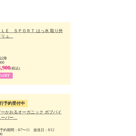
ＬＬＥ ＳＰＯＲＴ はっ水 取り外
リュ...
以降
000
8,900
(税込)
7%OFF
行予約受付中
アーかおるオーガニック ボブパイ
ーパー...
予約期間：8/7〜11 放送日：8/12
90