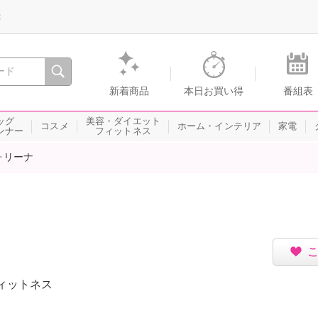
録
、瞬間を。通販・テレビショッピングのショップチャンネル
新着商品
本日お買い得
番組表
ッグ
美容・ダイエット
コスメ
ホーム・インテリア
家電
ンナー
フィットネス
ォリーナ
ィットネス