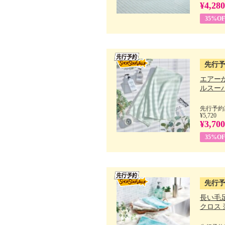
¥4,280
35%OF
先行
エアー
ルスーパ
先行予約期
¥5,720
¥3,700
35%OF
先行
長い毛
クロス 薄