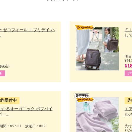
 ゼロフィール エブリデイ ハ
Ｅ
.
して
明日
¥44,
¥1
(税込)
F
5
予約受付中
先
かおるオーガニック ボブパイ
エ
ー...
ルス
間：8/7〜11 放送日：8/12
先行
¥7,5