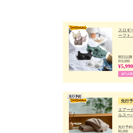
スロギー
ーフト..
明日以降
¥10,890
¥5,990
44%OF
先行
エアー
ルスーパ
先行予約期
¥6,600