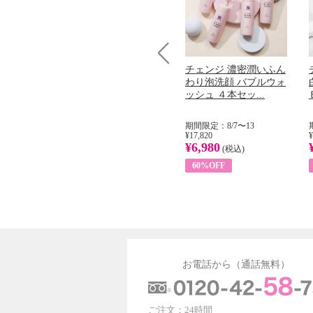
コラーゲン
オリタリア社 エキスト
チェンジ 濃密潤いふん
Prev
加熱２５度
ラバージン オリーブオ
わり泡洗顔 バブルウォ
...
イル （ノンフィ...
ッシュ ４本セッ...
31
期間限定：8/1〜31
期間限定：8/7〜13
¥22,400
¥17,820
¥
¥8,200
¥6,980
)
(税込)
(税込)
63%OFF
60%OFF
お電話から（通話無料）
ご注文：24時間