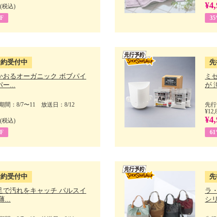
¥4,
(税込)
F
3
予約受付中
先
かおるオーガニック ボブパイ
ミ
ー...
が 
間：8/7〜11 放送日：8/12
先行
¥12,
¥4,
(税込)
F
6
予約受付中
先
足で汚れをキャッチ パルスイ
ラ
...
シリ