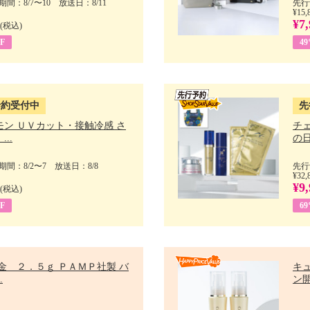
間：8/7〜10 放送日：8/11
先行
¥15,
¥7,
(税込)
F
4
予約受付中
先
モン ＵＶカット・接触冷感 さ
チ
..
の日 
間：8/2〜7 放送日：8/8
先行
¥32,
¥9,
(税込)
F
6
金 ２．５ｇ ＰＡＭＰ社製 バ
キ
.
ン開