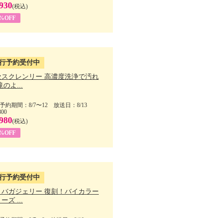
930
(税込)
5%OFF
行予約受付中
セスクレンリー 高濃度洗浄で汚れ
滝のよ...
予約期間：8/7〜12 放送日：8/13
800
980
(税込)
1%OFF
行予約受付中
・バガジェリー 復刻！バイカラー
ーズ ...