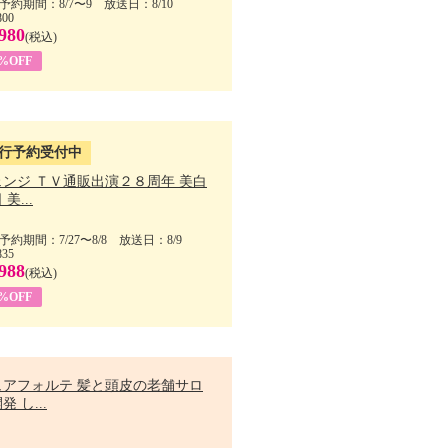
予約期間：8/7〜9 放送日：8/10
800
980
(税込)
9%OFF
行予約受付中
ェンジ ＴＶ通販出演２８周年 美白
美...
予約期間：7/27〜8/8 放送日：8/9
835
988
(税込)
9%OFF
ュアフォルテ 髪と頭皮の老舗サロ
発 し...