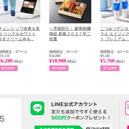
チェンジ シワ改善＆美
＜早期割引＞ 豪華絢爛
こつみつデンタ
白 リンクルホワイト
御節 新春２０２７年二
ラル エイジン
ＢＢクリームＷ＆...
段重
ト プレミアム ..
期間限定：8/7〜13
期間限定：8/1〜31
期間限定：8/1〜31
16,126
¥34,800
¥9,240
¥6,280
¥18,980
¥5,760
(税込)
(税込)
(税込)
61%OFF
45%OFF
37%OFF